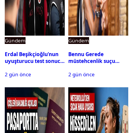
Gündem
Gündem
Erdal Beşikçioğlu’nun
Bennu Gerede
uyuşturucu test sonucu
müstehcenlik suçu
belli oldu
kapsamında gözaltına
2 gün önce
2 gün önce
alındı