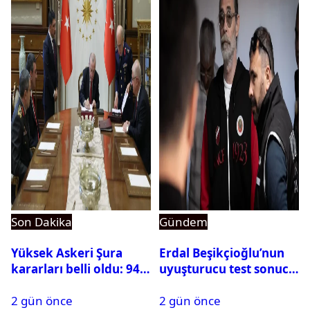
Son Dakika
Gündem
Yüksek Askeri Şura
Erdal Beşikçioğlu’nun
kararları belli oldu: 94
uyuşturucu test sonucu
isim terfi etti
belli oldu
2 gün önce
2 gün önce