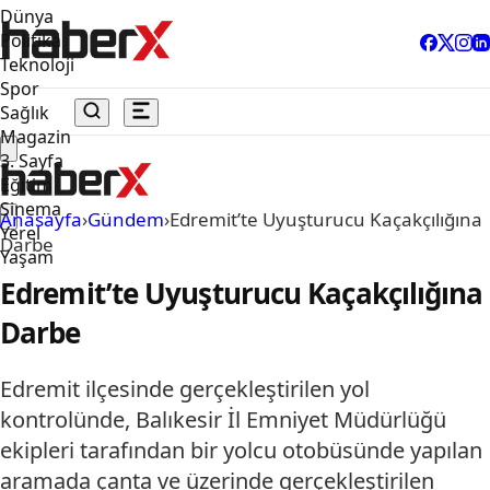
Dünya
Politika
Teknoloji
Spor
Sağlık
Magazin
3. Sayfa
Eğitim
Sinema
Anasayfa
›
Gündem
›
Edremit’te Uyuşturucu Kaçakçılığına
Yerel
Darbe
Yaşam
Edremit’te Uyuşturucu Kaçakçılığına
Darbe
Edremit ilçesinde gerçekleştirilen yol
kontrolünde, Balıkesir İl Emniyet Müdürlüğü
ekipleri tarafından bir yolcu otobüsünde yapılan
aramada çanta ve üzerinde gerçekleştirilen