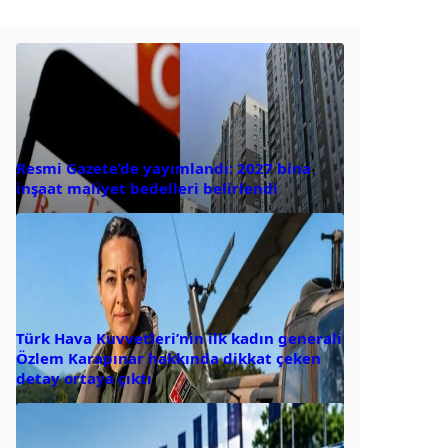
Resmi Gazete’de yayımlandı: 2027 bina
inşaat maliyet bedelleri belirlendi
Türk Hava Kuvvetleri’nin ilk kadın generali
Özlem Karapınar hakkında dikkat çeken
detay ortaya çıktı