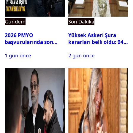
Gündem
Son Dakika
2026 PMYO
Yüksek Askeri Şura
başvurularında son
kararları belli oldu: 94
durum ne?
isim terfi etti
1 gün önce
2 gün önce