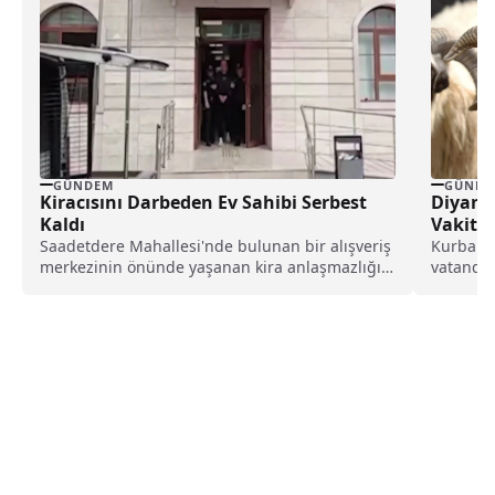
GÜNDEM
GÜNDE
Kiracısını Darbeden Ev Sahibi Serbest
Diyane
Kaldı
Vakitle
Saadetdere Mahallesi'nde bulunan bir alışveriş
Kurban B
merkezinin önünde yaşanan kira anlaşmazlığı,
vatandaş
ev sahibi tarafından kiracısına...
merak et