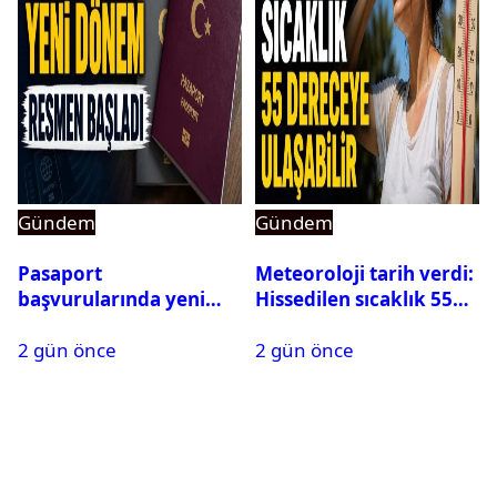
Gündem
Gündem
Pasaport
Meteoroloji tarih verdi:
başvurularında yeni
Hissedilen sıcaklık 55
dönem başladı
dereceye ulaşabilir
2 gün önce
2 gün önce