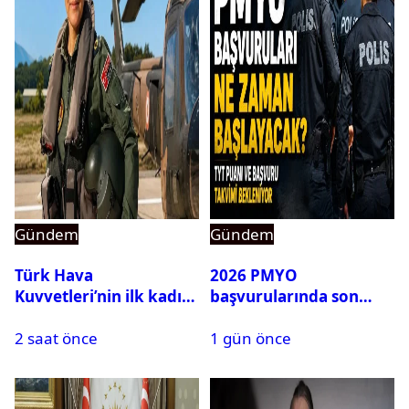
Gündem
Gündem
Türk Hava
2026 PMYO
Kuvvetleri’nin ilk kadın
başvurularında son
generali Özlem
durum ne?
2 saat önce
1 gün önce
Karapınar hakkında
dikkat çeken detay
ortaya çıktı