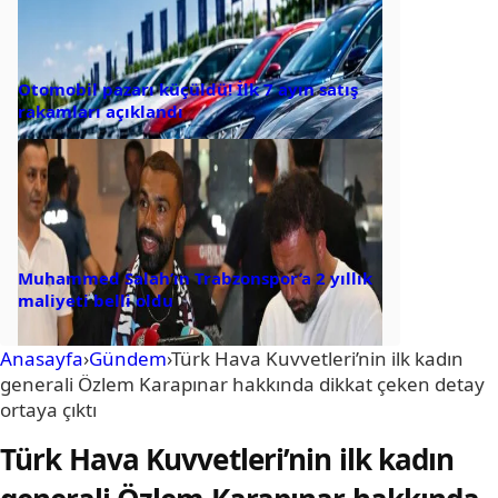
Otomobil pazarı küçüldü! İlk 7 ayın satış
rakamları açıklandı
Muhammed Salah’ın Trabzonspor’a 2 yıllık
maliyeti belli oldu
Anasayfa
›
Gündem
›
Türk Hava Kuvvetleri’nin ilk kadın
generali Özlem Karapınar hakkında dikkat çeken detay
ortaya çıktı
Türk Hava Kuvvetleri’nin ilk kadın