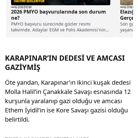
GÜNDEM
GÜNDE
2026 PMYO başvurularında son durum
Elazığ’
ne?
Gerçek
PMYO başvuru sürecinde gözler resmi
Son gün
takvimde. Adaylar EGM ve Polis Akademisi'nin
yaşanan 
resmi duyurusunu bekliyor.
güvenlik 
KARAPINAR’IN DEDESİ VE AMCASI
GAZİYMİŞ
Öte yandan, Karapınar’ın ikinci kuşak dedesi
Molla Halil’in Çanakkale Savaşı esnasında 12
kurşunla yaralanıp gazi olduğu ve amcası
Ethem İyidil’in ise Kore Savaşı gazisi olduğu
belirtildi.