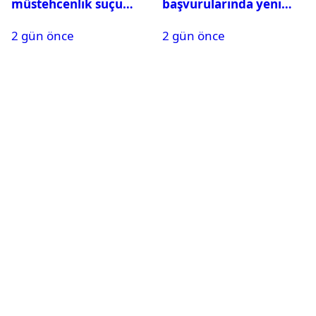
müstehcenlik suçu
başvurularında yeni
kapsamında gözaltına
dönem başladı
2 gün önce
2 gün önce
alındı