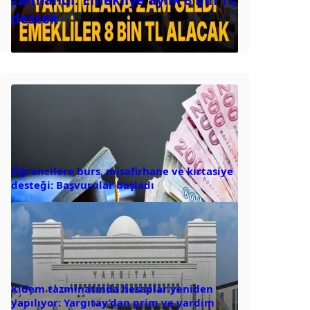
destek
Öğrencilere burs, misafirhane ve kırtasiye
desteği: Başvurular başladı
Kıdem tazminatında hesaplar yeniden
yapılıyor: Yargıtay’dan prim ve yardım