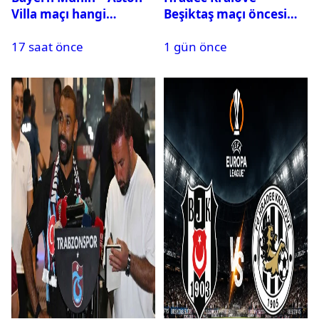
Villa maçı hangi
Beşiktaş maçı öncesi
kanalda? Ne zaman,
kadrolar belli oldu! İşte
17 saat önce
1 gün önce
saat kaçta oynanacak?
Siyah-Beyazlıların 11’i