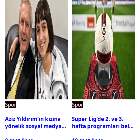
Spor
Spor
Aziz Yıldırım’ın kızına
Süper Lig’de 2. ve 3.
yönelik sosyal medya
hafta programları belli
paylaşımı yapan şüpheli
oldu