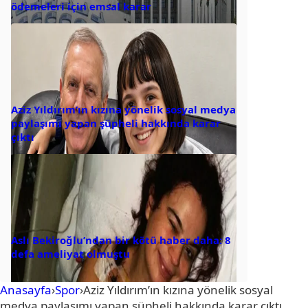
ödemeleri için emsal karar
Aziz Yıldırım’ın kızına yönelik sosyal medya
paylaşımı yapan şüpheli hakkında karar
çıktı
Aslı Bekiroğlu’ndan bir kötü haber daha: 8
defa ameliyat olmuştu
Anasayfa
›
Spor
›
Aziz Yıldırım’ın kızına yönelik sosyal
medya paylaşımı yapan şüpheli hakkında karar çıktı