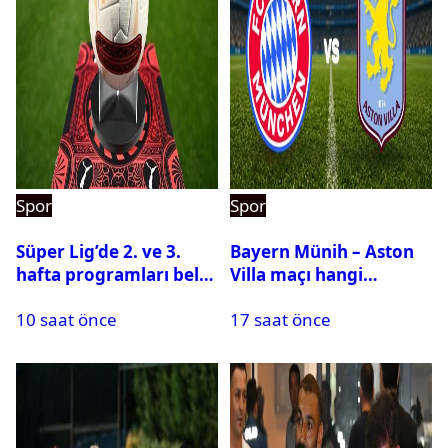
Spor
Spor
Süper Lig’de 2. ve 3.
Bayern Münih – Aston
hafta programları belli
Villa maçı hangi
oldu
kanalda? Ne zaman,
10 saat önce
17 saat önce
saat kaçta oynanacak?