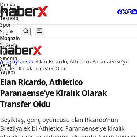
Dünya
Politika
Teknoloji
Spor
Sağlık
Magazin
3. Sayfa
Eğitim
Sinema
Anasayfa
›
Spor
›
Elan Ricardo, Athletico Paranaense’ye
Yerel
Kiralık Olarak Transfer Oldu
Yaşam
Elan Ricardo, Athletico
Paranaense’ye Kiralık Olarak
Transfer Oldu
Beşiktaş, genç oyuncusu Elan Ricardo’nun
Brezilya ekibi Athletico Paranaense’ye kiralık
olarak transfer olduğunu duyurdu. Siyah-beyazlı