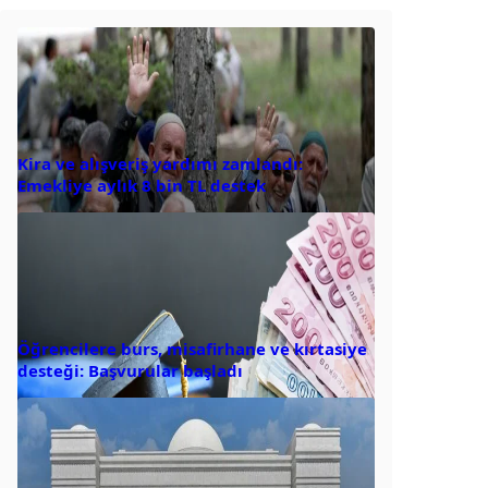
Kira ve alışveriş yardımı zamlandı:
Emekliye aylık 8 bin TL destek
Öğrencilere burs, misafirhane ve kırtasiye
desteği: Başvurular başladı