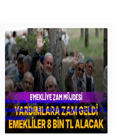
Kira ve alışveriş yardımı
zamlandı: Emekliye aylık 8 bin TL
destek