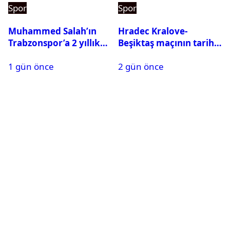
Spor
Spor
Muhammed Salah’ın
Hradec Kralove-
Trabzonspor’a 2 yıllık
Beşiktaş maçının tarihi
maliyeti belli oldu
ve saati açıklandı
1 gün önce
2 gün önce