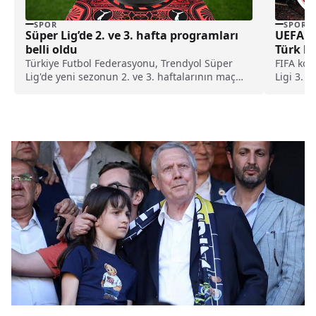
SPOR
SPOR
Süper Lig’de 2. ve 3. hafta programları
UEFA Ko
belli oldu
Türk h
Türkiye Futbol Federasyonu, Trendyol Süper
FIFA kok
Lig'de yeni sezonun 2. ve 3. haftalarının maç
Ligi 3. 
programını duyurdu.
oynanaca
yönetece