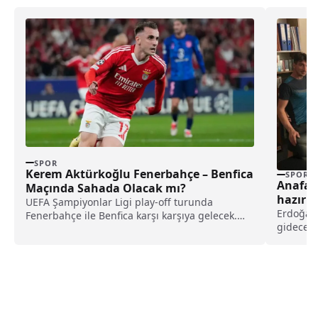
SPOR
Kerem Aktürkoğlu Fenerbahçe – Benfica
SPOR
Anafar
Maçında Sahada Olacak mı?
hazırla
UEFA Şampiyonlar Ligi play-off turunda
Erdoğan 
Fenerbahçe ile Benfica karşı karşıya gelecek.
gidecek 
Dev karşılaşma öncesi...
kadroyu.