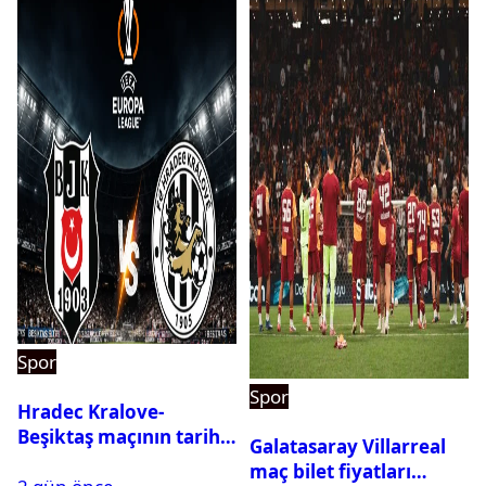
Spor
Spor
Hradec Kralove-
Beşiktaş maçının tarihi
Galatasaray Villarreal
ve saati açıklandı
maç bilet fiyatları