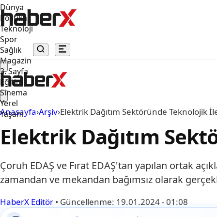
Dünya
Politika
Teknoloji
Spor
Sağlık
Magazin
3. Sayfa
Eğitim
Sinema
Yerel
Anasayfa
›
Arşiv
›
Elektrik Dağıtım Sektöründe Teknolojik İ
Yaşam
Elektrik Dağıtım Sekt
Çoruh EDAŞ ve Fırat EDAŞ'tan yapılan ortak açık
zamandan ve mekandan bağımsız olarak gerçekleş
HaberX Editör
•
Güncellenme:
19.01.2024 - 01:08