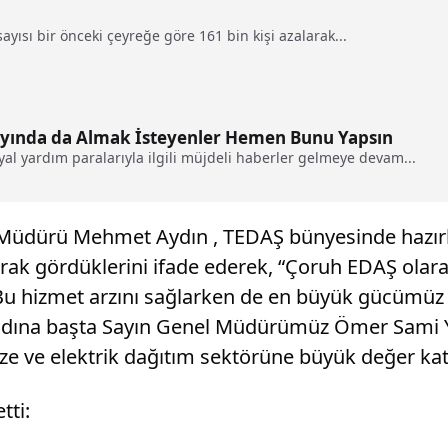
sayısı bir önceki çeyreğe göre 161 bin kişi azalarak...
 Ayında da Almak İsteyenler Hemen Bunu Yapsın
osyal yardım paralarıyla ilgili müjdeli haberler gelmeye devam...
Müdürü Mehmet Aydın , TEDAŞ bünyesinde hazırlan
arak gördüklerini ifade ederek, “Çoruh EDAŞ olarak
Bu hizmet arzını sağlarken de en büyük gücümüz s
iz adına başta Sayın Genel Müdürümüz Ömer Sami 
ze ve elektrik dağıtım sektörüne büyük değer kata
tti: