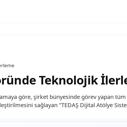
lerleme
öründe Teknolojik İler
lamaya göre, şirket bünyesinde görev yapan tüm s
tirilmesini sağlayan "TEDAŞ Dijital Atölye Sis