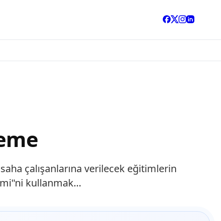
leme
aha çalışanlarına verilecek eğitimlerin
temi"ni kullanmak…