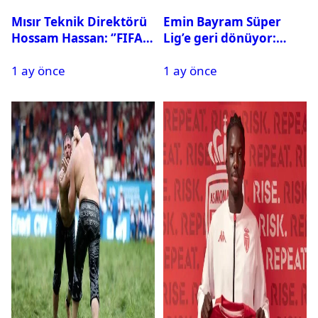
Mısır Teknik Direktörü
Emin Bayram Süper
Hossam Hassan: ‘’FIFA,
Lig’e geri dönüyor:
Messi’nin elenmesini
Galatasaray onay verdi
1 ay önce
1 ay önce
istemiyor’’