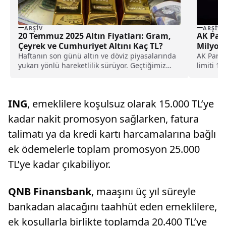
ARŞIV
ARŞIV
20 Temmuz 2025 Altın Fiyatları: Gram,
AK Part
Çeyrek ve Cumhuriyet Altını Kaç TL?
Milyon 
Haftanın son günü altın ve döviz piyasalarında
AK Parti
yukarı yönlü hareketlilik sürüyor. Geçtiğimiz
limiti 1
hafta ABD...
kartların
ING
, emeklilere koşulsuz olarak 15.000 TL’ye
kadar nakit promosyon sağlarken, fatura
talimatı ya da kredi kartı harcamalarına bağlı
ek ödemelerle toplam promosyon 25.000
TL’ye kadar çıkabiliyor.
QNB Finansbank
, maaşını üç yıl süreyle
bankadan alacağını taahhüt eden emeklilere,
ek koşullarla birlikte toplamda 20.400 TL’ye