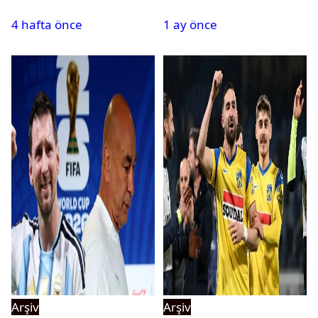
tehlikeyi işaret etti
kadrosuna kattı
4 hafta önce
1 ay önce
Arşiv
Arşiv