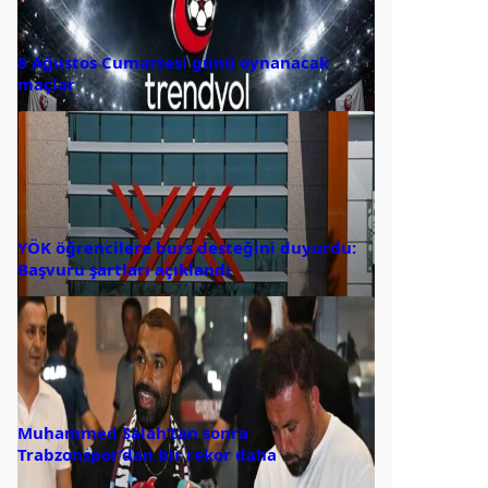
8 Ağustos Cumartesi günü oynanacak
maçlar
YÖK öğrencilere burs desteğini duyurdu:
Başvuru şartları açıklandı
Muhammed Salah’tan sonra
Trabzonspor’dan bir rekor daha