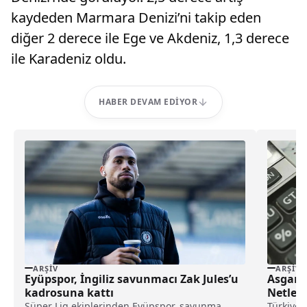
kaydeden Marmara Denizi’ni takip eden
diğer 2 derece ile Ege ve Akdeniz, 1,3 derece
ile Karadeniz oldu.
HABER DEVAM EDIYOR
ARŞIV
ARŞIV
Eyüpspor, İngiliz savunmacı Zak Jules’u
Asgari
kadrosuna kattı
Netleş
Süper Lig ekiplerinden Eyüpspor, savunma
Türkiye’