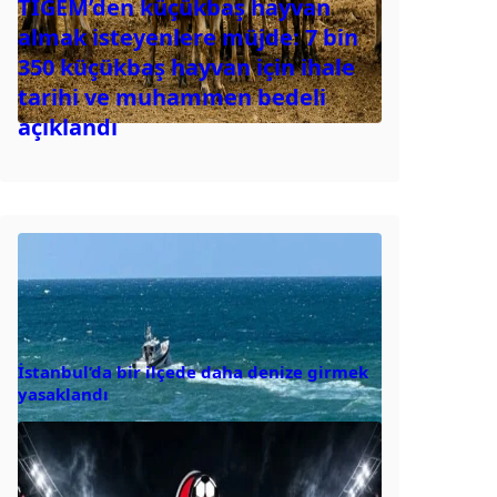
TİGEM’den küçükbaş hayvan
almak isteyenlere müjde: 7 bin
350 küçükbaş hayvan için ihale
tarihi ve muhammen bedeli
açıklandı
İstanbul’da bir ilçede daha denize girmek
yasaklandı