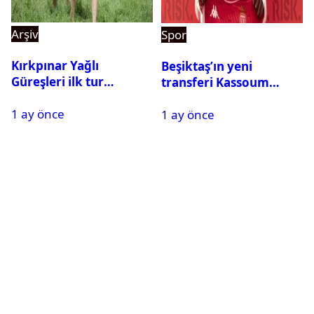
Arşiv
Spor
Kırkpınar Yağlı
Beşiktaş’ın yeni
Güreşleri ilk tur
transferi Kassoum
sonuçları açıklandı! İşte
Ouattara saat kaçta
1 ay önce
2. tura geçen
1 ay önce
gelecek? Resmi
pehlivanlar
açıklama geldi