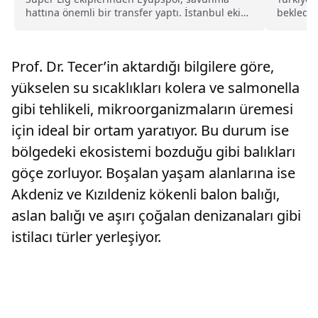
hattına önemli bir transfer yaptı. İstanbul ekibi,
beklediğ
Rotherham United formasını terleten İngiliz
gündemde
stoper Zak Jules’u transfer ettiğini açıkladı.
Prof. Dr. Tecer’in aktardığı bilgilere göre,
yükselen su sıcaklıkları kolera ve salmonella
gibi tehlikeli, mikroorganizmaların üremesi
için ideal bir ortam yaratıyor. Bu durum ise
bölgedeki ekosistemi bozduğu gibi balıkları
göçe zorluyor. Boşalan yaşam alanlarına ise
Akdeniz ve Kızıldeniz kökenli balon balığı,
aslan balığı ve aşırı çoğalan denizanaları gibi
istilacı türler yerleşiyor.