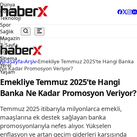
Dünya
Politika
Teknoloji
Spor
Sağlık
Magazin
3. Sayfa
Eğitim
Sinema
Anasayfa
›
Arşiv
›
Emekliye Temmuz 2025’te Hangi Banka
Yerel
Ne Kadar Promosyon Veriyor?
Yaşam
Emekliye Temmuz 2025’te Hangi
Banka Ne Kadar Promosyon Veriyor?
Temmuz 2025 itibarıyla milyonlarca emekli,
maaşlarına ek destek sağlayan banka
promosyonlarıyla nefes alıyor. Yükselen
enflasyon ve artan geçim giderleri karşısında