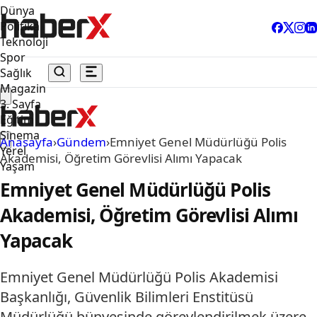
Dünya
Politika
Teknoloji
Spor
Sağlık
Magazin
3. Sayfa
Eğitim
Sinema
Anasayfa
›
Gündem
›
Emniyet Genel Müdürlüğü Polis
Yerel
Akademisi, Öğretim Görevlisi Alımı Yapacak
Yaşam
Emniyet Genel Müdürlüğü Polis
Akademisi, Öğretim Görevlisi Alımı
Yapacak
Emniyet Genel Müdürlüğü Polis Akademisi
Başkanlığı, Güvenlik Bilimleri Enstitüsü
Müdürlüğü bünyesinde görevlendirilmek üzere