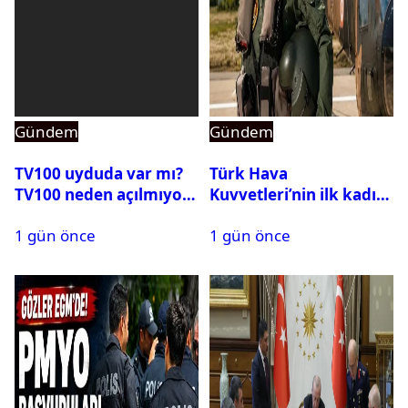
Gündem
Gündem
TV100 uyduda var mı?
Türk Hava
TV100 neden açılmıyor?
Kuvvetleri’nin ilk kadın
generali Özlem
1 gün önce
1 gün önce
Karapınar hakkında
dikkat çeken detay
ortaya çıktı