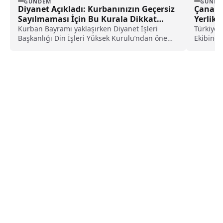
GÜNDEM
GÜNDE
Diyanet Açıkladı: Kurbanınızın Geçersiz
Çanakka
Sayılmaması İçin Bu Kurala Dikkat
Yerlika
Etmelisiniz
Kurban Bayramı yaklaşırken Diyanet İşleri
Türkiye Y
Başkanlığı Din İşleri Yüksek Kurulu’ndan önemli
Ekibine 
açıklamalar geldi. Kurban...
üzerinde