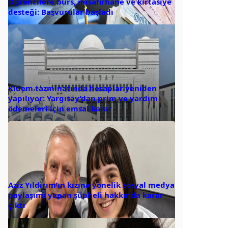
Öğrencilere burs, misafirhane ve kırtasiye
desteği: Başvurular başladı
Kıdem tazminatında hesaplar yeniden
yapılıyor: Yargıtay’dan prim ve yardım
ödemeleri için emsal karar
Aziz Yıldırım’ın kızına yönelik sosyal medya
paylaşımı yapan şüpheli hakkında karar
çıktı