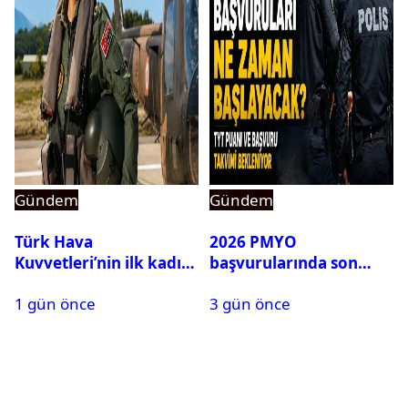
Gündem
Gündem
Türk Hava
2026 PMYO
Kuvvetleri’nin ilk kadın
başvurularında son
generali Özlem
durum ne?
1 gün önce
3 gün önce
Karapınar hakkında
dikkat çeken detay
ortaya çıktı