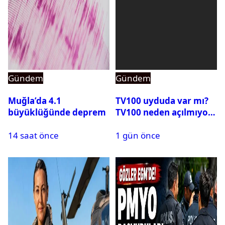
Gündem
Gündem
Muğla’da 4.1
TV100 uyduda var mı?
büyüklüğünde deprem
TV100 neden açılmıyor?
14 saat önce
1 gün önce