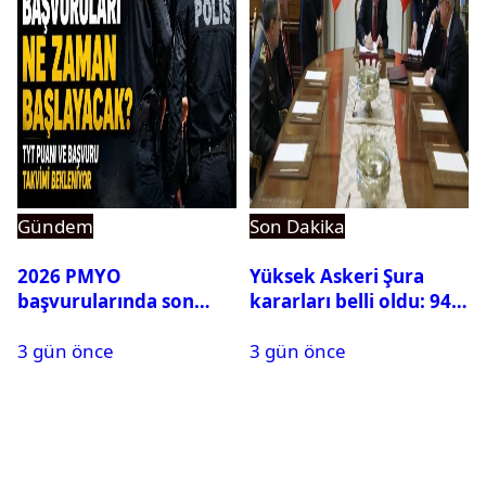
Gündem
Son Dakika
2026 PMYO
Yüksek Askeri Şura
başvurularında son
kararları belli oldu: 94
durum ne?
isim terfi etti
3 gün önce
3 gün önce