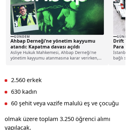
GÜNDEM
GÜNDE
Ahbap Derneği’ne yönetim kayyumu
Drift Y
atandı: Kapatma davası açıldı
Para Ce
Asliye Hukuk Mahkemesi, Ahbap Derneği'ne
İstanbu
yönetim kayyumu atanmasına karar verirken,
bağlı siv
İstanbul Cumhuriyet Başsavcılığı ise, derneğin
Karanfil 
kapatılması için Asliye Hukuk Mahkemesi'ne
dava açtı.
2.560 erkek
630 kadın
60 şehit veya vazife malulü eş ve çocuğu
olmak üzere toplam 3.250 öğrenci alımı
yapılacak.