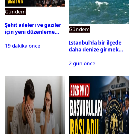
Gündem
Şehit aileleri ve gaziler
Gündem
için yeni düzenleme
Meclis’ten geçti
İstanbul’da bir ilçede
19 dakika önce
daha denize girmek
yasaklandı
2 gün önce