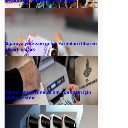
artabilir mi? Uzman isim açıkladı
Sigaraya yine zam geldi: Yarından itibaren
geçerli olacak
Memur emeklisine 25 bin TL ek zam için
gözler AYM’de!