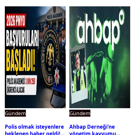
Gündem
Gündem
Polis olmak isteyenlere
Ahbap Derneği’ne
beklenen haber geldi!
yönetim kayyumu