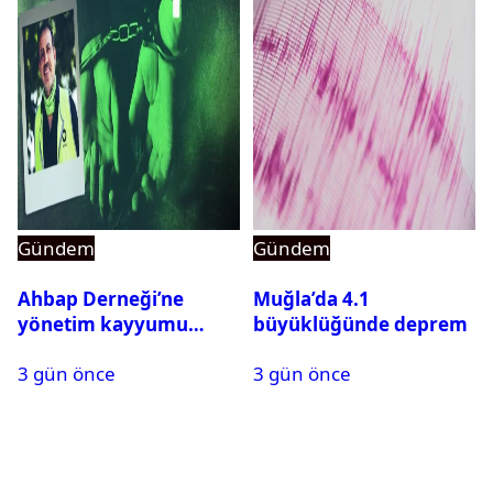
Gündem
Gündem
Ahbap Derneği’ne
Muğla’da 4.1
yönetim kayyumu
büyüklüğünde deprem
atandı: Kapatma davası
3 gün önce
3 gün önce
açıldı