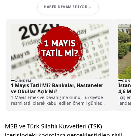
HABER DEVAM EDIYOR
GÜNDEM
GÜNDE
1 Mayıs Tatil Mi? Bankalar, Hastaneler
İstanbu
ve Okullar Açık Mı?
4,6 Mil
1 Mayıs Emek ve Dayanışma Günü, Türkiye’de
İçişleri 
resmi tatil olarak kabul edilen önemli günler...
jandarma
yasa dış
MSB ve Türk Silahlı Kuvvetleri (TSK)
içerisindeki kadrolara gerçekleştirilen sivil