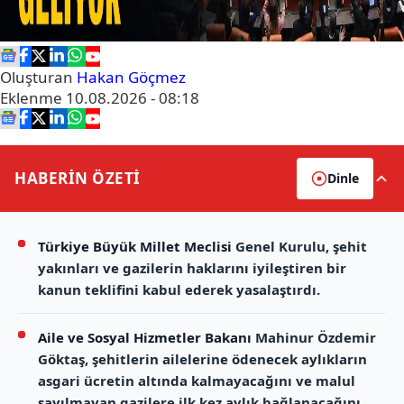
Oluşturan
Hakan Göçmez
Eklenme
10.08.2026 - 08:18
HABERİN
ÖZETİ
Dinle
Türkiye Büyük Millet Meclisi
Genel Kurulu, şehit
yakınları ve gazilerin haklarını iyileştiren bir
kanun teklifini kabul ederek yasalaştırdı.
Aile ve Sosyal Hizmetler Bakanı
Mahinur Özdemir
Göktaş, şehitlerin ailelerine ödenecek aylıkların
asgari ücretin altında kalmayacağını ve malul
sayılmayan gazilere ilk kez aylık bağlanacağını