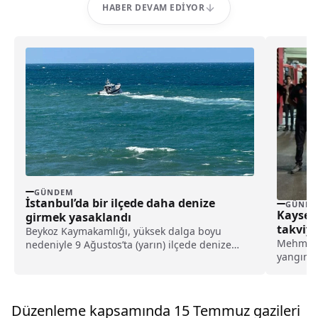
HABER DEVAM EDIYOR
GÜNDEM
İstanbul’da bir ilçede daha denize
GÜNDE
Kayseri
girmek yasaklandı
takviy
Beykoz Kaymakamlığı, yüksek dalga boyu
Mehmet 
nedeniyle 9 Ağustos’ta (yarın) ilçede denize
yangın f
girmenin yasaklandığını açıkladı.
gereç,...
Düzenleme kapsamında 15 Temmuz gazileri