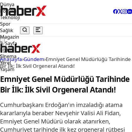
Dünya
Politika
Teknoloji
Spor
Sağlık
Magazin
3. Sayfa
Eğitim
Sinema
Anasayfa
›
Gündem
›
Emniyet Genel Müdürlüğü Tarihinde
Yerel
Bir İlk: İlk Sivil Orgeneral Atandı!
Yaşam
Emniyet Genel Müdürlüğü Tarihinde
Bir İlk: İlk Sivil Orgeneral Atandı!
Cumhurbaşkanı Erdoğan'ın imzaladığı atama
kararlarıyla beraber Nevşehir Valisi Ali Fidan,
Emniyet Genel Müdürü olarak atanırken,
Cumhuriyet tarihinde ilk kez orgeneral rütbesi