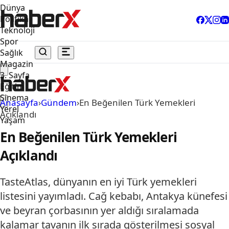
Dünya
Politika
Teknoloji
Spor
Sağlık
Magazin
3. Sayfa
Eğitim
Sinema
Anasayfa
›
Gündem
›
En Beğenilen Türk Yemekleri
Yerel
Açıklandı
Yaşam
En Beğenilen Türk Yemekleri
Açıklandı
TasteAtlas, dünyanın en iyi Türk yemekleri
listesini yayımladı. Cağ kebabı, Antakya künefesi
ve beyran çorbasının yer aldığı sıralamada
kalamar tavanın ilk sırada gösterilmesi sosyal