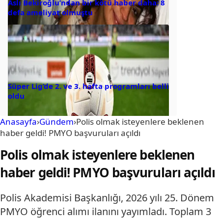
Aslı Bekiroğlu’ndan bir kötü haber daha: 8
defa ameliyat olmuştu
Süper Lig’de 2. ve 3. hafta programları belli
oldu
Anasayfa
›
Gündem
›
Polis olmak isteyenlere beklenen
haber geldi! PMYO başvuruları açıldı
Polis olmak isteyenlere beklenen
haber geldi! PMYO başvuruları açıldı
Polis Akademisi Başkanlığı, 2026 yılı 25. Dönem
PMYO öğrenci alımı ilanını yayımladı. Toplam 3