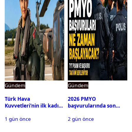
Gündem
Gündem
Türk Hava
2026 PMYO
Kuvvetleri’nin ilk kadın
başvurularında son
generali Özlem
durum ne?
1 gün önce
2 gün önce
Karapınar hakkında
dikkat çeken detay