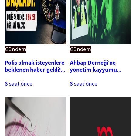
Gündem
Gündem
Polis olmak isteyenlere
Ahbap Derneği’ne
beklenen haber geldi!
yönetim kayyumu
PMYO başvuruları açıldı
atandı: Kapatma davası
8 saat önce
8 saat önce
açıldı