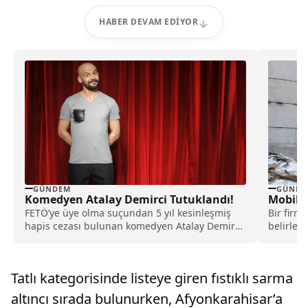
HABER DEVAM EDIYOR
GÜNDEM
GÜNDE
Komedyen Atalay Demirci Tutuklandı!
Mobilya
FETÖ’ye üye olma suçundan 5 yıl kesinleşmiş
Bir firm
hapis cezası bulunan komedyen Atalay Demirci,
belirlen
İstanbul’da gerçekleştirilen operasyonla
fabrikada
yakalanarak tutuklandı.
Tatlı kategorisinde listeye giren fıstıklı sarma
altıncı sırada bulunurken, Afyonkarahisar’a