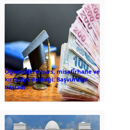
Öğrencilere burs, misafirhane ve
kırtasiye desteği: Başvurular
başladı