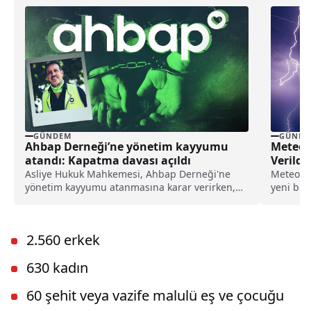
GÜNDEM
GÜNDE
Ahbap Derneği’ne yönetim kayyumu
Meteoro
atandı: Kapatma davası açıldı
Verildi
Asliye Hukuk Mahkemesi, Ahbap Derneği'ne
Meteorol
yönetim kayyumu atanmasına karar verirken,
yeni bir
İstanbul Cumhuriyet Başsavcılığı ise, derneğin
parçalı v
kapatılması için Asliye Hukuk Mahkemesi'ne
dava açtı.
2.560 erkek
630 kadın
60 şehit veya vazife malulü eş ve çocuğu