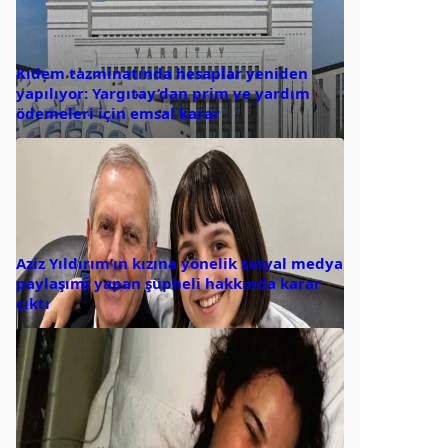
Kıdem tazminatında hesaplar yeniden
yapılıyor: Yargıtay’dan prim ve yardım
ödemeleri için emsal karar
Aziz Yıldırım’ın kızına yönelik sosyal medya
paylaşımı yapan şüpheli hakkında karar
çıktı