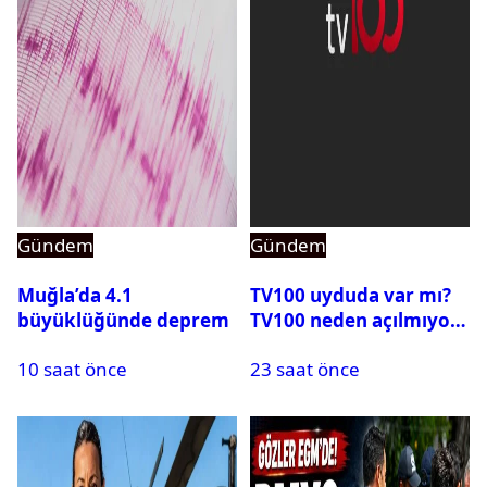
Gündem
Gündem
Muğla’da 4.1
TV100 uyduda var mı?
büyüklüğünde deprem
TV100 neden açılmıyor?
10 saat önce
23 saat önce