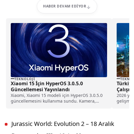
HABER DEVAM EDIYOR
TEKNOLOJI
TEKNOL
Xiaomi 15 İçin HyperOS 3.0.5.0
Türkiy
Güncellemesi Yayınlandı
Çalışma
Xiaomi, Xiaomi 15 modeli için HyperOS 3.0.5.0
2026 yılı
güncellemesini kullanıma sundu. Kamera,
gelişmel
arayüz ve bazı uygulamalarda yaşanan
hazırlıkla
sorunları gideren güncelleme, sistem
performansını iyileştirmeye odaklanıyor.
Jurassic World: Evolution 2 – 18 Aralık