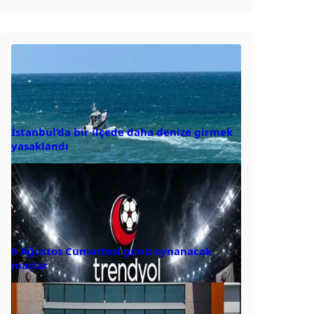
İstanbul’da bir ilçede daha denize girmek
yasaklandı
8 Ağustos Cumartesi günü oynanacak
maçlar