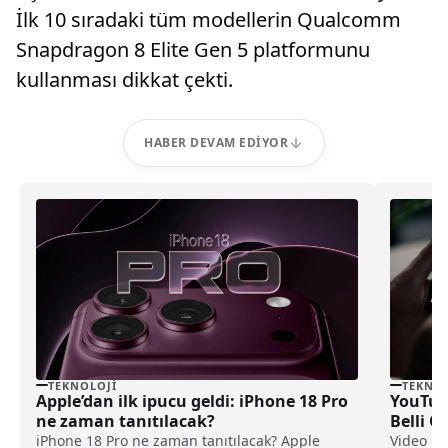
İlk 10 sıradaki tüm modellerin Qualcomm
Snapdragon 8 Elite Gen 5 platformunu
kullanması dikkat çekti.
HABER DEVAM EDIYOR
TEKNOLOJI
TEKNOL
Apple’dan ilk ipucu geldi: iPhone 18 Pro
YouTub
ne zaman tanıtılacak?
Belli O
iPhone 18 Pro ne zaman tanıtılacak? Apple
Video pa