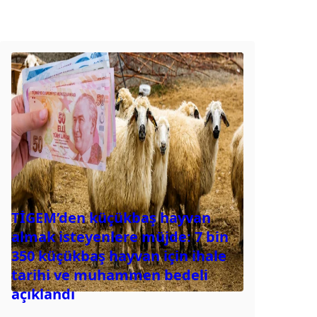
TİGEM’den küçükbaş hayvan
almak isteyenlere müjde: 7 bin
350 küçükbaş hayvan için ihale
tarihi ve muhammen bedeli
açıklandı