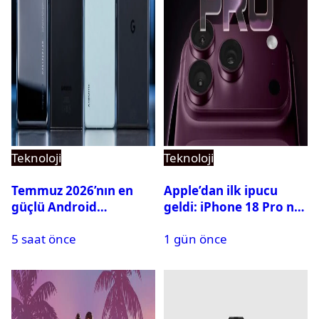
Teknoloji
Teknoloji
Temmuz 2026’nın en
Apple’dan ilk ipucu
güçlü Android
geldi: iPhone 18 Pro ne
telefonları belli oldu
zaman tanıtılacak?
5 saat önce
1 gün önce