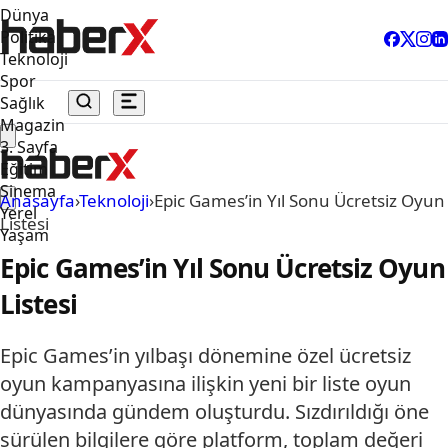
Dünya
Politika
Teknoloji
Spor
Sağlık
Magazin
3. Sayfa
Eğitim
Sinema
Anasayfa
›
Teknoloji
›
Epic Games’in Yıl Sonu Ücretsiz Oyun
Yerel
Listesi
Yaşam
Epic Games’in Yıl Sonu Ücretsiz Oyun
Listesi
Epic Games’in yılbaşı dönemine özel ücretsiz
oyun kampanyasına ilişkin yeni bir liste oyun
dünyasında gündem oluşturdu. Sızdırıldığı öne
sürülen bilgilere göre platform, toplam değeri