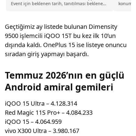
Event için beklenen tarih, tanıtılması beklenen
konumun
ürünler ve son gelişmeler haberimizde.
kullanıc
Geçtiğimiz ay listede bulunan Dimensity
9500 işlemcili iQOO 15T bu kez ilk 10’un
dışında kaldı. OnePlus 15 ise listeye onuncu
sıradan giriş yapmayı başardı.
Temmuz 2026’nın en güçlü
Android amiral gemileri
iQOO 15 Ultra – 4.128.314
Red Magic 11S Pro+ – 4.084.233
iQOO 15 – 4.064.959
vivo X300 Ultra – 3.980.167