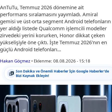
AnTuTu, Temmuz 2026 dönemine ait
performans sıralamasını yayımladı. Amiral
gemisi ve üst-orta segment Android telefonların
yer aldığı listede Qualcomm işlemcili modeller
zirvedeki yerini korurken, Honor dikkat çeken
yükselişiyle öne çıktı. İşte Temmuz 2026'nın en
güçlü Android telefonları...
Hakan Göçmez
•
Eklenme:
08.08.2026 - 15:18
Son Dakika ve Önemli Haberler İçin Google Haberler'de
Bizi Kaynak Ekleyin!