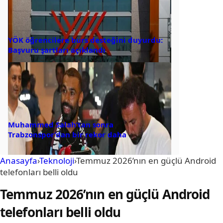
YÖK öğrencilere burs desteğini duyurdu:
Başvuru şartları açıklandı
Muhammed Salah’tan sonra
Trabzonspor’dan bir rekor daha
Anasayfa
›
Teknoloji
›
Temmuz 2026’nın en güçlü Android
telefonları belli oldu
Temmuz 2026’nın en güçlü Android
telefonları belli oldu