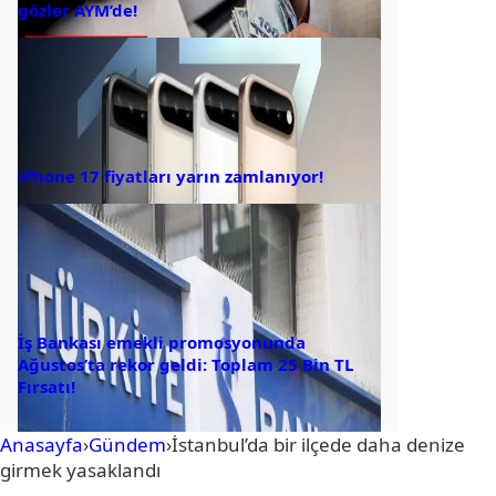
gözler AYM’de!
iPhone 17 fiyatları yarın zamlanıyor!
İş Bankası emekli promosyonunda
Ağustos’ta rekor geldi: Toplam 25 Bin TL
Fırsatı!
Anasayfa
›
Gündem
›
İstanbul’da bir ilçede daha denize
girmek yasaklandı