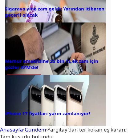
Sigaraya yine zam geldi: Yarından itibaren
geçerli olacak
Memur emeklisine 25 bin TL ek zam için
gözler AYM’de!
iPhone 17 fiyatları yarın zamlanıyor!
Anasayfa
›
Gündem
›
Yargıtay’dan ter kokan eş kararı:
Tam kusurlu bulundu