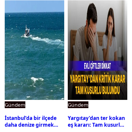
Gündem
Gündem
İstanbul’da bir ilçede
Yargıtay’dan ter kokan
daha denize girmek
eş kararı: Tam kusurlu
yasaklandı
bulundu