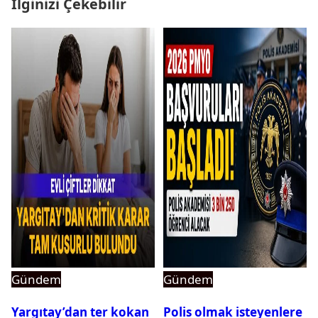
İlginizi Çekebilir
Gündem
Gündem
Yargıtay’dan ter kokan
Polis olmak isteyenlere