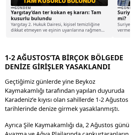
GÜNDEM
GÜNDE
Yargıtay’dan ter kokan eş kararı: Tam
Suriyel
kusurlu bulundu
mi?
Yargıtay 2. Hukuk Dairesi, kişisel temizliğine
Suriye'd
dikkat etmeyen ve eşinin uyarılarına rağmen
vermesiy
duş almayarak sürekli ter kokan kocayı tam
Suriyeli 
kusurlu buldu. Bu kapsamda çiftin
boşanmasına karar verilirken, kocanın 360 bin
lira tazminat ödemesine karar verildi.
1-2 AĞUSTOS’TA BİRÇOK BÖLGEDE
DENİZE GİRİŞLER YASAKLANDI
Geçtiğimiz günlerde yine Beykoz
Kaymakamlığı tarafından yapılan duyuruda
Karadeniz’e kıyısı olan sahillerde 1-2 Ağustos
tarihlerinde denize girmek yasaklanmıştı.
Ayrıca Şile Kaymakamlığı da, 2 Ağustos günü
Ayazma ve Ağva Plajlarında cankurtaranların