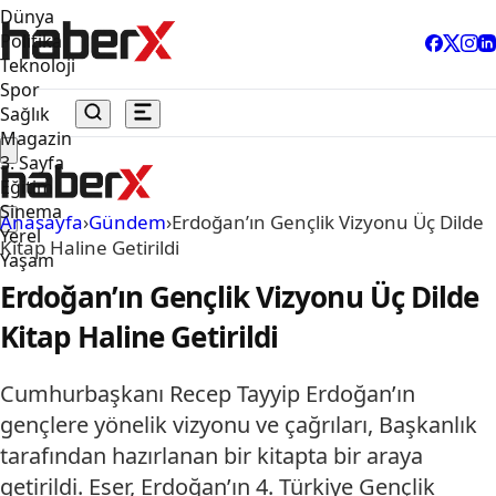
Dünya
Politika
Teknoloji
Spor
Sağlık
Magazin
3. Sayfa
Eğitim
Sinema
Anasayfa
›
Gündem
›
Erdoğan’ın Gençlik Vizyonu Üç Dilde
Yerel
Kitap Haline Getirildi
Yaşam
Erdoğan’ın Gençlik Vizyonu Üç Dilde
Kitap Haline Getirildi
Cumhurbaşkanı Recep Tayyip Erdoğan’ın
gençlere yönelik vizyonu ve çağrıları, Başkanlık
tarafından hazırlanan bir kitapta bir araya
getirildi. Eser, Erdoğan’ın 4. Türkiye Gençlik