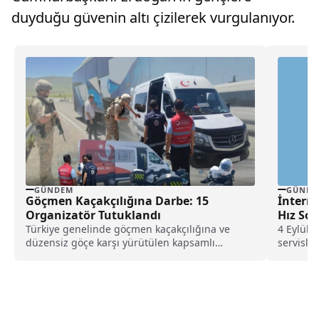
duyduğu güvenin altı çizilerek vurgulanıyor.
GÜNDEM
GÜNDE
Göçmen Kaçakçılığına Darbe: 15
İntern
Organizatör Tutuklandı
Hız So
Türkiye genelinde göçmen kaçakçılığına ve
4 Eylül 
düzensiz göçe karşı yürütülen kapsamlı
servisle
denetimlerde önemli sonuçlar elde...
kullanıcıl