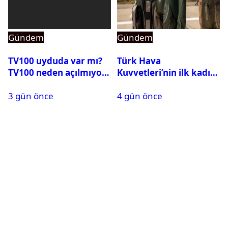
Gündem
Gündem
TV100 uyduda var mı?
Türk Hava
TV100 neden açılmıyor?
Kuvvetleri’nin ilk kadın
generali Özlem
3 gün önce
4 gün önce
Karapınar hakkında
dikkat çeken detay
ortaya çıktı