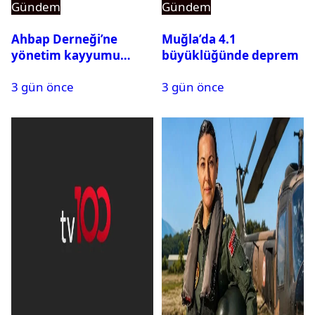
Gündem
Gündem
Ahbap Derneği’ne
Muğla’da 4.1
yönetim kayyumu
büyüklüğünde deprem
atandı: Kapatma davası
3 gün önce
3 gün önce
açıldı