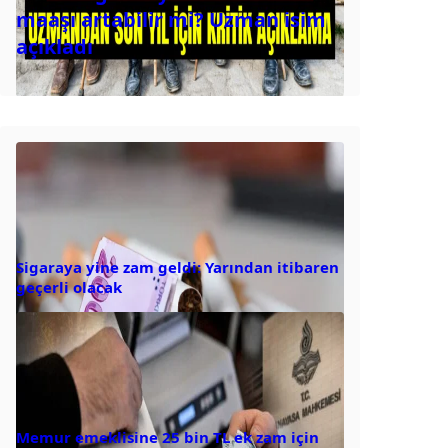
maaşı artabilir mi? Uzman isim
açıkladı
Sigaraya yine zam geldi: Yarından itibaren
geçerli olacak
Memur emeklisine 25 bin TL ek zam için