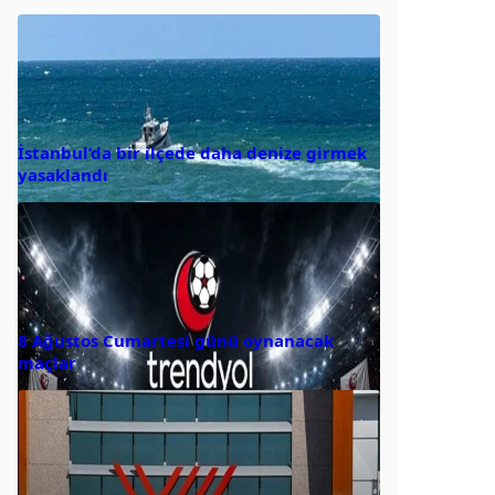
İstanbul’da bir ilçede daha denize girmek
yasaklandı
8 Ağustos Cumartesi günü oynanacak
maçlar