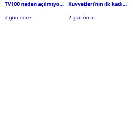
TV100 neden açılmıyor?
Kuvvetleri’nin ilk kadın
generali Özlem
2 gün önce
2 gün önce
Karapınar hakkında
dikkat çeken detay
ortaya çıktı