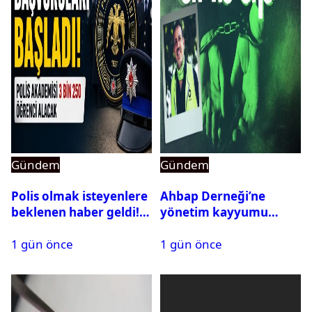
Gündem
Gündem
Polis olmak isteyenlere
Ahbap Derneği’ne
beklenen haber geldi!
yönetim kayyumu
PMYO başvuruları açıldı
atandı: Kapatma davası
1 gün önce
1 gün önce
açıldı