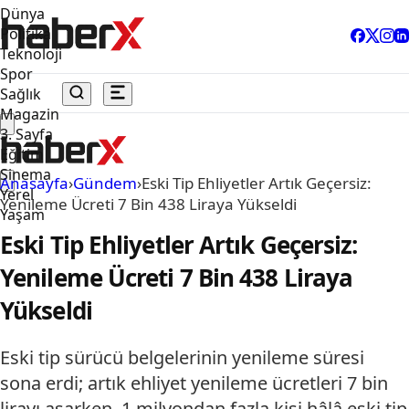
Dünya
Politika
Teknoloji
Spor
Sağlık
Magazin
3. Sayfa
Eğitim
Sinema
Anasayfa
›
Gündem
›
Eski Tip Ehliyetler Artık Geçersiz:
Yerel
Yenileme Ücreti 7 Bin 438 Liraya Yükseldi
Yaşam
Eski Tip Ehliyetler Artık Geçersiz:
Yenileme Ücreti 7 Bin 438 Liraya
Yükseldi
Eski tip sürücü belgelerinin yenileme süresi
sona erdi; artık ehliyet yenileme ücretleri 7 bin
lirayı aşarken, 1 milyondan fazla kişi hâlâ eski tip