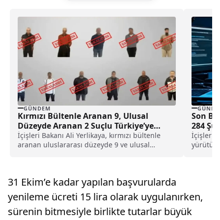
GÜNDEM
GÜNDE
Kırmızı Bültenle Aranan 9, Ulusal
Son Bir
Düzeyde Aranan 2 Suçlu Türkiye’ye
284 Şüp
Getirildi
İçişleri Bakanı Ali Yerlikaya, kırmızı bültenle
İçişleri 
aranan uluslararası düzeyde 9 ve ulusal
yürütüle
düzeyde 2 kişinin yakalanarak Türkiye’ye
haftada 
getirildiğini duyurdu.
31 Ekim’e kadar yapılan başvurularda
yenileme ücreti 15 lira olarak uygulanırken,
sürenin bitmesiyle birlikte tutarlar büyük