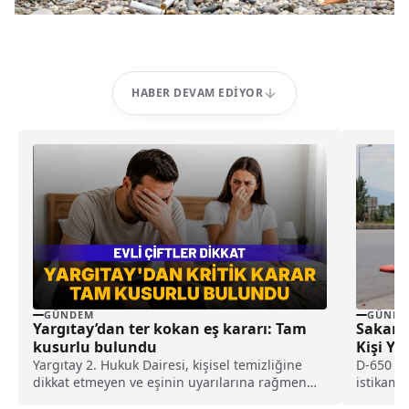
HABER DEVAM EDIYOR
GÜNDEM
GÜNDE
Yargıtay’dan ter kokan eş kararı: Tam
Sakarya
kusurlu bulundu
Kişi Ya
Yargıtay 2. Hukuk Dairesi, kişisel temizliğine
D-650 ka
dikkat etmeyen ve eşinin uyarılarına rağmen
istikame
duş almayarak sürekli ter kokan kocayı tam
AFK 782 p