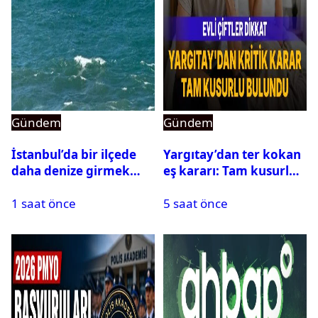
Gündem
Gündem
İstanbul’da bir ilçede
Yargıtay’dan ter kokan
daha denize girmek
eş kararı: Tam kusurlu
yasaklandı
bulundu
1 saat önce
5 saat önce