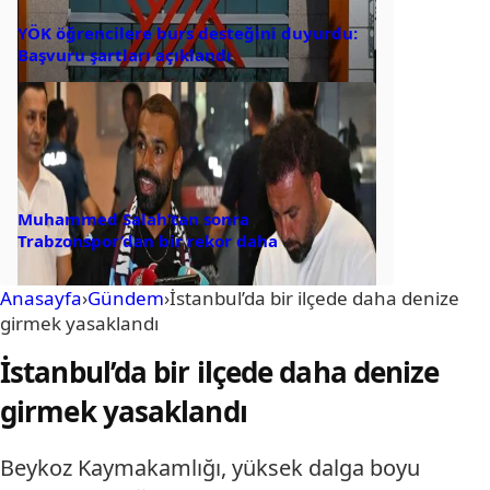
YÖK öğrencilere burs desteğini duyurdu:
Başvuru şartları açıklandı
Muhammed Salah’tan sonra
Trabzonspor’dan bir rekor daha
Anasayfa
›
Gündem
›
İstanbul’da bir ilçede daha denize
girmek yasaklandı
İstanbul’da bir ilçede daha denize
girmek yasaklandı
Beykoz Kaymakamlığı, yüksek dalga boyu