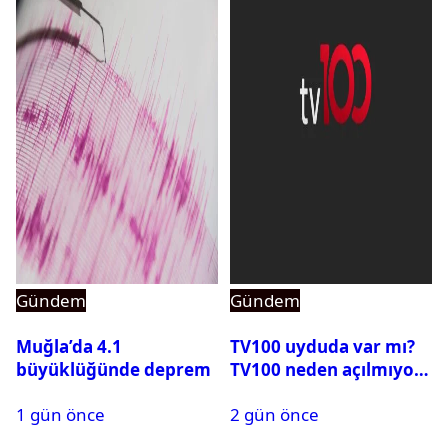
Gündem
Gündem
Muğla’da 4.1
TV100 uyduda var mı?
büyüklüğünde deprem
TV100 neden açılmıyor?
1 gün önce
2 gün önce