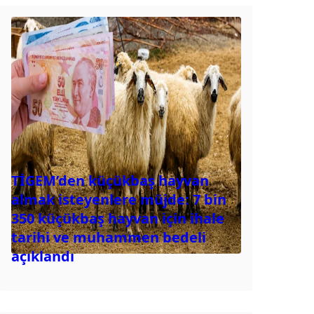
TİGEM’den küçükbaş hayvan
almak isteyenlere müjde: 7 bin
350 küçükbaş hayvan için ihale
tarihi ve muhammen bedeli
açıklandı