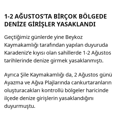
kusurlu buldu. Bu kapsamda çiftin
boşanmasına karar verilirken, kocanın 360 bin
lira tazminat ödemesine karar verildi.
1-2 AĞUSTOS’TA BİRÇOK BÖLGEDE
DENİZE GİRİŞLER YASAKLANDI
Geçtiğimiz günlerde yine Beykoz
Kaymakamlığı tarafından yapılan duyuruda
Karadeniz’e kıyısı olan sahillerde 1-2 Ağustos
tarihlerinde denize girmek yasaklanmıştı.
Ayrıca Şile Kaymakamlığı da, 2 Ağustos günü
Ayazma ve Ağva Plajlarında cankurtaranların
oluşturacakları kontrollü bölgeler haricinde
ilçede denize girişlerin yasaklandığını
duyurmuştu.