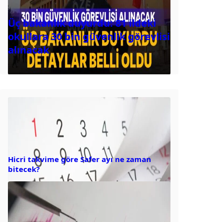
Üç bakanlık duyurdu: 81 ildeki
okullara 30 bin güvenlik görevlisi
alınacak
Hicri takvime göre Safer ayı ne zaman
bitecek?