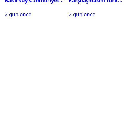
Bakırköy Cumhuriyet
karşılaşmasını Türk
Başsavcılığına suç
hakem yönetecek
2 gün önce
2 gün önce
duyurusu