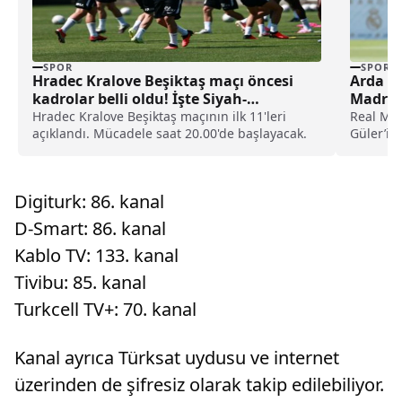
SPOR
SPOR
Hradec Kralove Beşiktaş maçı öncesi
Arda Gü
kadrolar belli oldu! İşte Siyah-
Madrid’
Beyazlıların 11’i
Hradec Kralove Beşiktaş maçının ilk 11'leri
Real Mad
açıklandı. Mücadele saat 20.00'de başlayacak.
Güler’in 
yaşandı..
Digiturk: 86. kanal
D-Smart: 86. kanal
Kablo TV: 133. kanal
Tivibu: 85. kanal
Turkcell TV+: 70. kanal
Kanal ayrıca Türksat uydusu ve internet
üzerinden de şifresiz olarak takip edilebiliyor.