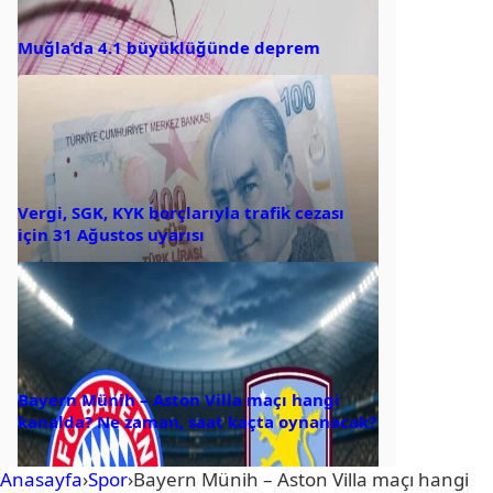
Muğla’da 4.1 büyüklüğünde deprem
Vergi, SGK, KYK borçlarıyla trafik cezası
için 31 Ağustos uyarısı
Bayern Münih – Aston Villa maçı hangi
kanalda? Ne zaman, saat kaçta oynanacak?
Anasayfa
›
Spor
›
Bayern Münih – Aston Villa maçı hangi