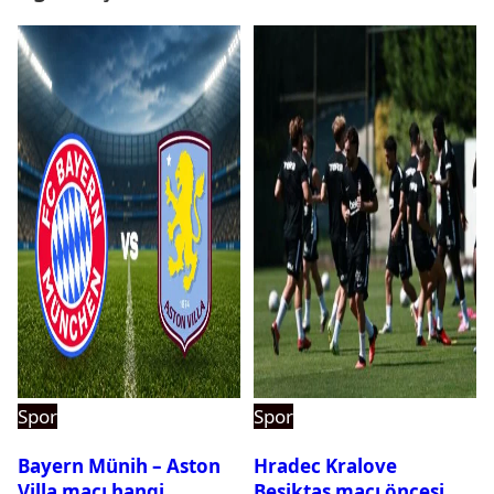
Spor
Spor
Bayern Münih – Aston
Hradec Kralove
Villa maçı hangi
Beşiktaş maçı öncesi