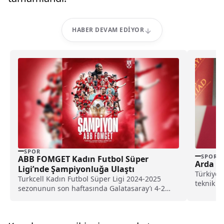
HABER DEVAM EDIYOR
SPOR
SPOR
ABB FOMGET Kadın Futbol Süper
Arda T
Ligi’nde Şampiyonluğa Ulaştı
Türkiye’
Turkcell Kadın Futbol Süper Ligi 2024-2025
teknik d
sezonunun son haftasında Galatasaray’ı 4-2
Arda Tura
mağlup eden ABB...