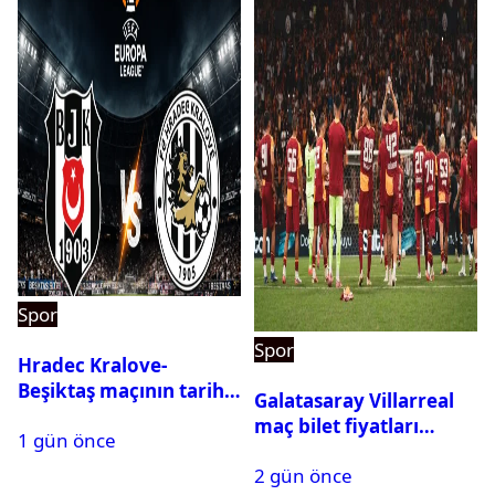
Spor
Spor
Hradec Kralove-
Beşiktaş maçının tarihi
Galatasaray Villarreal
ve saati açıklandı
maç bilet fiyatları
1 gün önce
açıklandı
2 gün önce