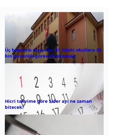
Üç bakanlık duyurdu: 81 ildeki okullara 30
bin güvenlik görevlisi alınacak
Hicri takvime göre Safer ayı ne zaman
bitecek?