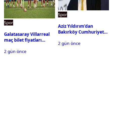
Spor
Spor
Aziz Yıldırım’dan
Bakırköy Cumhuriyet
Galatasaray Villarreal
Başsavcılığına suç
maç bilet fiyatları
2 gün önce
duyurusu
açıklandı
2 gün önce