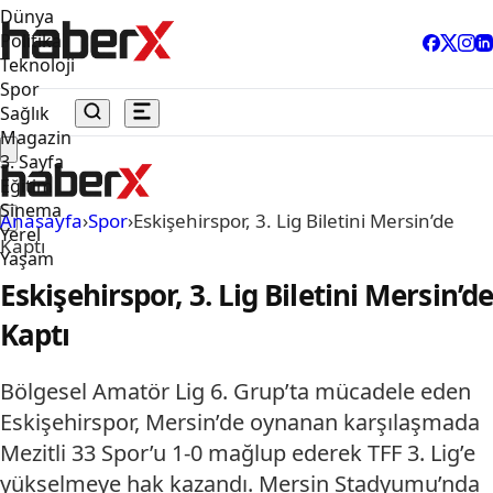
Dünya
Politika
Teknoloji
Spor
Sağlık
Magazin
3. Sayfa
Eğitim
Sinema
Anasayfa
›
Spor
›
Eskişehirspor, 3. Lig Biletini Mersin’de
Yerel
Kaptı
Yaşam
Eskişehirspor, 3. Lig Biletini Mersin’d
Kaptı
Bölgesel Amatör Lig 6. Grup’ta mücadele eden
Eskişehirspor, Mersin’de oynanan karşılaşmada
Mezitli 33 Spor’u 1-0 mağlup ederek TFF 3. Lig’e
yükselmeye hak kazandı. Mersin Stadyumu’nda