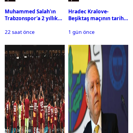
Muhammed Salah’ın
Hradec Kralove-
Trabzonspor’a 2 yıllık
Beşiktaş maçının tarihi
maliyeti belli oldu
ve saati açıklandı
22 saat önce
1 gün önce