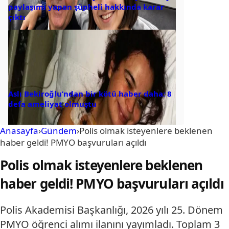
paylaşımı yapan şüpheli hakkında karar
çıktı
Aslı Bekiroğlu’ndan bir kötü haber daha: 8
defa ameliyat olmuştu
Anasayfa
›
Gündem
›
Polis olmak isteyenlere beklenen
haber geldi! PMYO başvuruları açıldı
Polis olmak isteyenlere beklenen
haber geldi! PMYO başvuruları açıldı
Polis Akademisi Başkanlığı, 2026 yılı 25. Dönem
PMYO öğrenci alımı ilanını yayımladı. Toplam 3