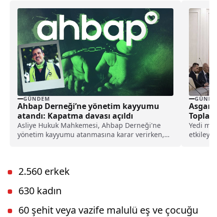
GÜNDEM
GÜNDE
Ahbap Derneği’ne yönetim kayyumu
Asgari
atandı: Kapatma davası açıldı
Toplan
Asliye Hukuk Mahkemesi, Ahbap Derneği'ne
Yedi mil
yönetim kayyumu atanmasına karar verirken,
etkileye
İstanbul Cumhuriyet Başsavcılığı ise, derneğin
süreç, h
kapatılması için Asliye Hukuk Mahkemesi'ne
dava açtı.
2.560 erkek
630 kadın
60 şehit veya vazife malulü eş ve çocuğu