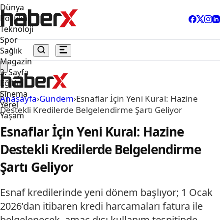
Dünya
Politika
Teknoloji
Spor
Sağlık
Magazin
3. Sayfa
Eğitim
Sinema
Anasayfa
›
Gündem
›
Esnaflar İçin Yeni Kural: Hazine
Yerel
Destekli Kredilerde Belgelendirme Şartı Geliyor
Yaşam
Esnaflar İçin Yeni Kural: Hazine
Destekli Kredilerde Belgelendirme
Şartı Geliyor
Esnaf kredilerinde yeni dönem başlıyor; 1 Ocak
2026’dan itibaren kredi harcamaları fatura ile
belgelenecek, amaç dışı kullanım tespitinde