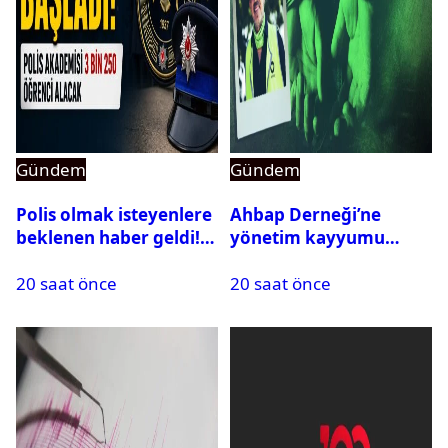
Gündem
Gündem
Polis olmak isteyenlere
Ahbap Derneği’ne
beklenen haber geldi!
yönetim kayyumu
PMYO başvuruları açıldı
atandı: Kapatma davası
20 saat önce
20 saat önce
açıldı