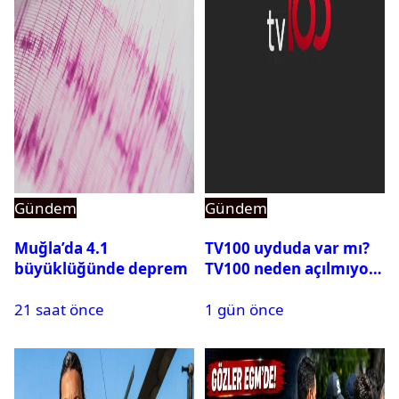
Gündem
Gündem
Muğla’da 4.1
TV100 uyduda var mı?
büyüklüğünde deprem
TV100 neden açılmıyor?
21 saat önce
1 gün önce