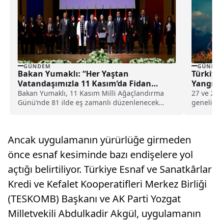
GÜNDEM
GÜNDE
Bakan Yumaklı: “Her Yaştan
Türkiye
Vatandaşımızla 11 Kasım’da Fidan
Yangın 
Dikeceğiz”
Bakan Yumaklı, 11 Kasım Milli Ağaçlandırma
27 ve 28
Günü’nde 81 ilde eş zamanlı düzenlenecek
genelind
etkinliklerde vatandaşları fidan dikmeye davet
68’i...
etti.
Ancak uygulamanın yürürlüğe girmeden
önce esnaf kesiminde bazı endişelere yol
açtığı belirtiliyor. Türkiye Esnaf ve Sanatkârlar
Kredi ve Kefalet Kooperatifleri Merkez Birliği
(TESKOMB) Başkanı ve AK Parti Yozgat
Milletvekili Abdulkadir Akgül, uygulamanın