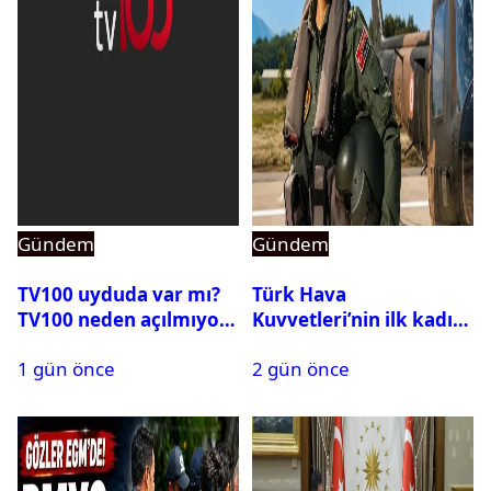
Gündem
Gündem
TV100 uyduda var mı?
Türk Hava
TV100 neden açılmıyor?
Kuvvetleri’nin ilk kadın
generali Özlem
1 gün önce
2 gün önce
Karapınar hakkında
dikkat çeken detay
ortaya çıktı