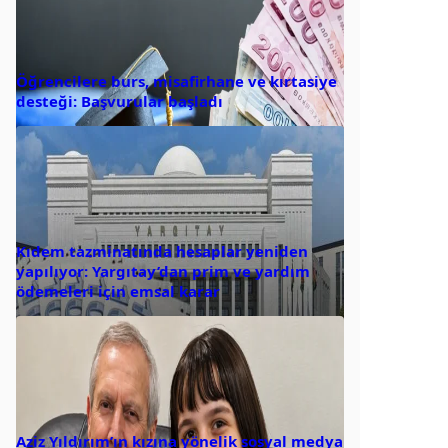
Öğrencilere burs, misafirhane ve kırtasiye
desteği: Başvurular başladı
Kıdem tazminatında hesaplar yeniden
yapılıyor: Yargıtay’dan prim ve yardım
ödemeleri için emsal karar
Aziz Yıldırım’ın kızına yönelik sosyal medya