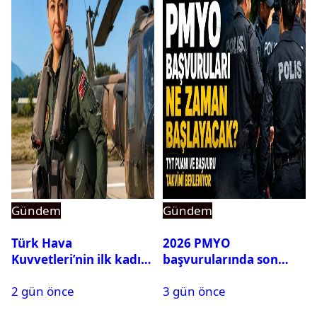
Gündem
Gündem
Türk Hava
2026 PMYO
Kuvvetleri’nin ilk kadın
başvurularında son
generali Özlem
durum ne?
2 gün önce
3 gün önce
Karapınar hakkında
dikkat çeken detay