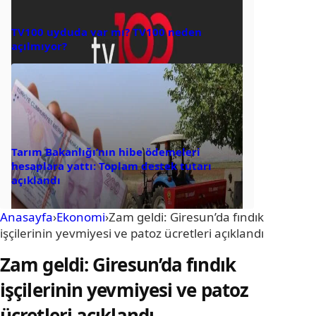
TV100 uyduda var mı? TV100 neden
açılmıyor?
Tarım Bakanlığı’nın hibe ödemeleri
hesaplara yattı: Toplam destek tutarı
açıklandı
Anasayfa
›
Ekonomi
›
Zam geldi: Giresun’da fındık
işçilerinin yevmiyesi ve patoz ücretleri açıklandı
Zam geldi: Giresun’da fındık
işçilerinin yevmiyesi ve patoz
ücretleri açıklandı