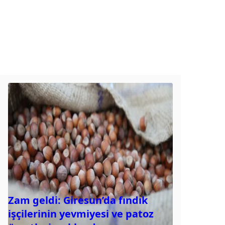
Zam geldi: Giresun’da fındık
işçilerinin yevmiyesi ve patoz