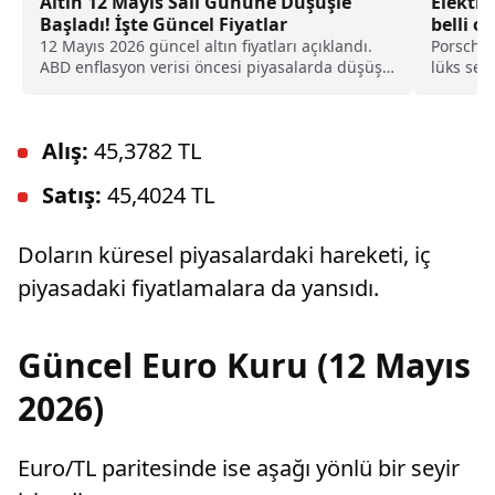
Altın 12 Mayıs Salı Gününe Düşüşle
Elektri
Başladı! İşte Güncel Fiyatlar
belli o
özellikl
12 Mayıs 2026 güncel altın fiyatları açıklandı.
Porsche'
ABD enflasyon verisi öncesi piyasalarda düşüş
lüks seg
yaşanırken gram, çeyrek, yarım ve tam altın
Porsche 
fiyatları ile 22 ayar bilezik satış rakamları belli
model ce
oldu.
Alış:
45,3782 TL
Satış:
45,4024 TL
Doların küresel piyasalardaki hareketi, iç
piyasadaki fiyatlamalara da yansıdı.
Güncel Euro Kuru (12 Mayıs
2026)
Euro/TL paritesinde ise aşağı yönlü bir seyir