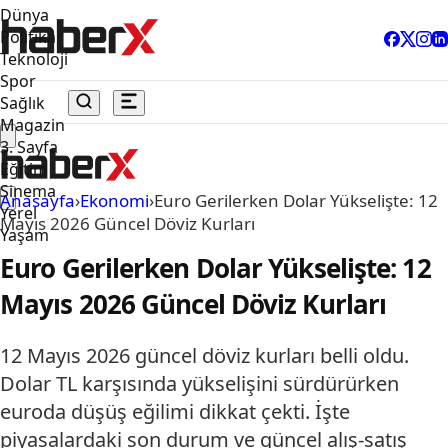
Dünya
Politika
Teknoloji
Spor
Sağlık
Magazin
3. Sayfa
Eğitim
Sinema
Anasayfa
›
Ekonomi
›
Euro Gerilerken Dolar Yükselişte: 12
Yerel
Mayıs 2026 Güncel Döviz Kurları
Yaşam
Euro Gerilerken Dolar Yükselişte: 12
Mayıs 2026 Güncel Döviz Kurları
12 Mayıs 2026 güncel döviz kurları belli oldu.
Dolar TL karşısında yükselişini sürdürürken
euroda düşüş eğilimi dikkat çekti. İşte
piyasalardaki son durum ve güncel alış-satış