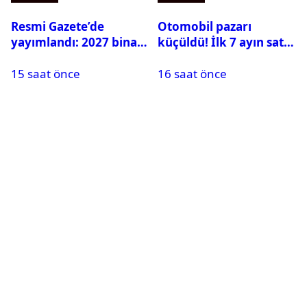
Resmi Gazete’de
Otomobil pazarı
yayımlandı: 2027 bina
küçüldü! İlk 7 ayın satış
inşaat maliyet bedelleri
rakamları açıklandı
15 saat önce
16 saat önce
belirlendi