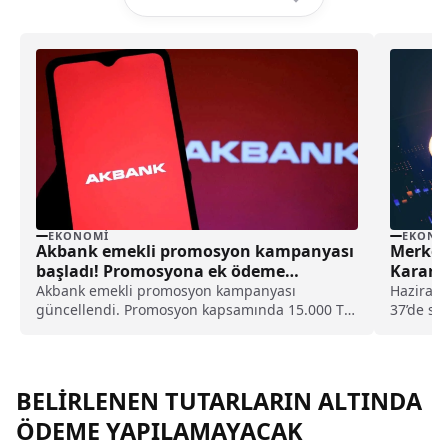
EKONOMI
EKONO
Akbank emekli promosyon kampanyası
Merkez
başladı! Promosyona ek ödeme
Kararı:
yapılacak
Olacak
Akbank emekli promosyon kampanyası
Haziran a
güncellendi. Promosyon kapsamında 15.000 TL
37’de sa
nakit promosyon ve 5.000 TL chip-para
zaman in
ödeniyor. İşte Ağustos kampanyasından son
Merkez B
detaylar.
Temmuz a
BELİRLENEN TUTARLARIN ALTINDA
ÖDEME YAPILAMAYACAK