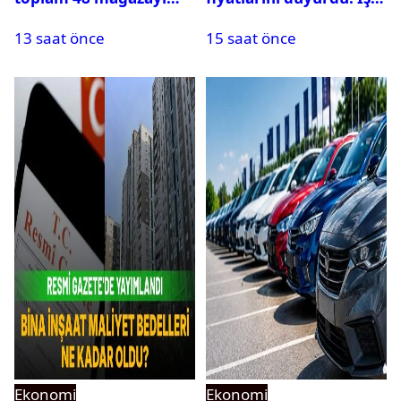
elden çıkarıyor
güncel fındık alım
13 saat önce
15 saat önce
fiyatları
Ekonomi
Ekonomi