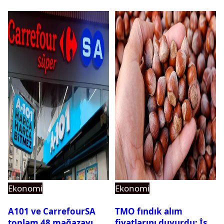
yapılacak
Ekonomi
Ekonomi
A101 ve CarrefourSA
TMO fındık alım
toplam 48 mağazayı
fiyatlarını duyurdu: İşte