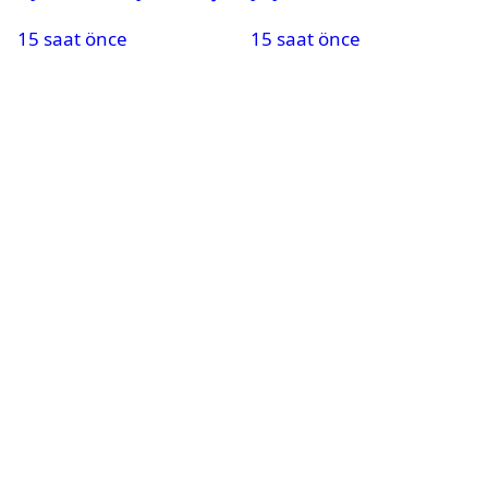
güncel fındık alım
inşaat maliyet bedelleri
15 saat önce
15 saat önce
fiyatları
belirlendi