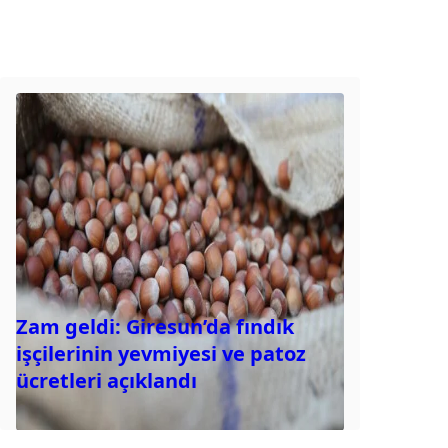
Zam geldi: Giresun’da fındık
işçilerinin yevmiyesi ve patoz
ücretleri açıklandı