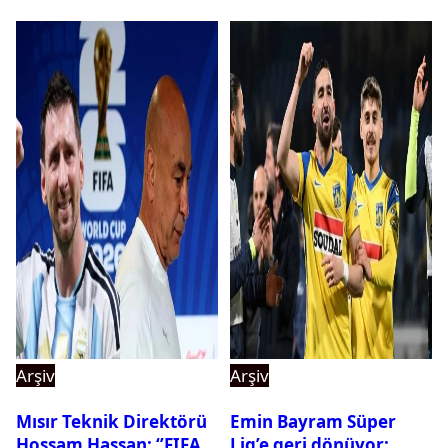
Arşiv
Arşiv
Mısır Teknik Direktörü
Emin Bayram Süper
Hossam Hassan: ‘’FIFA,
Lig’e geri dönüyor: