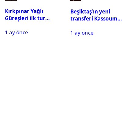
Kırkpınar Yağlı
Beşiktaş’ın yeni
Güreşleri ilk tur
transferi Kassoum
sonuçları açıklandı! İşte
Ouattara saat kaçta
1 ay önce
2. tura geçen
1 ay önce
gelecek? Resmi
pehlivanlar
açıklama geldi