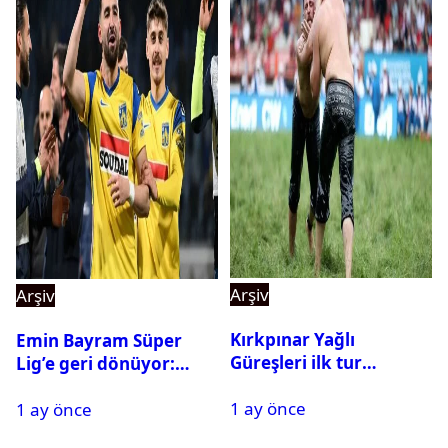
Arşiv
Arşiv
Kırkpınar Yağlı
Emin Bayram Süper
Güreşleri ilk tur
Lig’e geri dönüyor:
sonuçları açıklandı! İşte
Galatasaray onay verdi
1 ay önce
2. tura geçen
1 ay önce
pehlivanlar