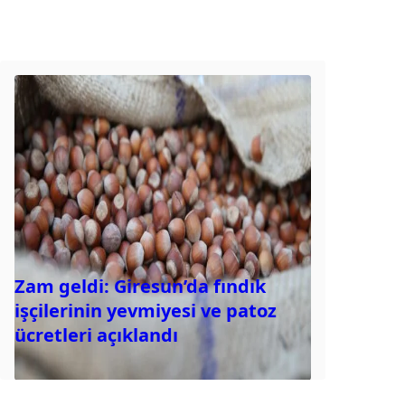
Zam geldi: Giresun’da fındık
işçilerinin yevmiyesi ve patoz
ücretleri açıklandı