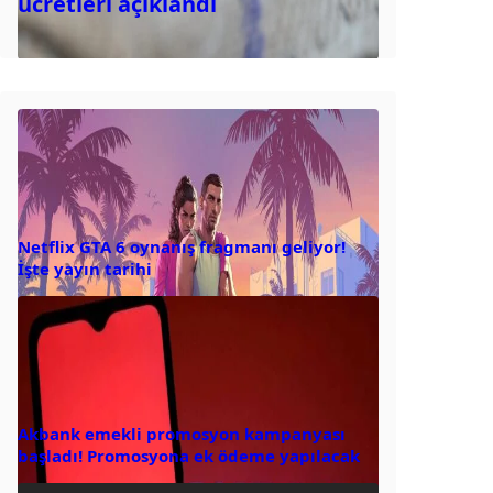
ücretleri açıklandı
Netflix GTA 6 oynanış fragmanı geliyor!
İşte yayın tarihi
Akbank emekli promosyon kampanyası
başladı! Promosyona ek ödeme yapılacak