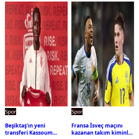
Spor
Spor
Beşiktaş’ın yeni
Fransa İsveç maçını
transferi Kassoum
kazanan takım kiminle