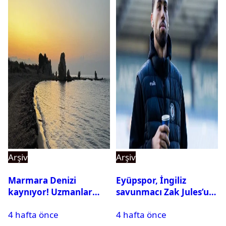
Arşiv
Arşiv
Marmara Denizi
Eyüpspor, İngiliz
kaynıyor! Uzmanlar
savunmacı Zak Jules’u
tehlikeyi işaret etti
kadrosuna kattı
4 hafta önce
4 hafta önce