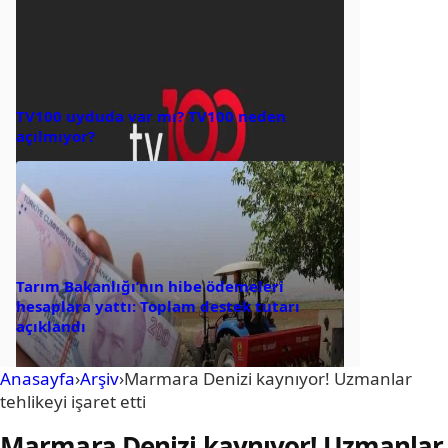
TV100 uyduda var mı? TV100 neden
açılmıyor?
Tarım Bakanlığı’nın hibe ödemeleri
hesaplara yattı: Toplam destek tutarı
açıklandı
Anasayfa
›
Arşiv
›
Marmara Denizi kaynıyor! Uzmanlar
tehlikeyi işaret etti
Marmara Denizi kaynıyor! Uzmanlar