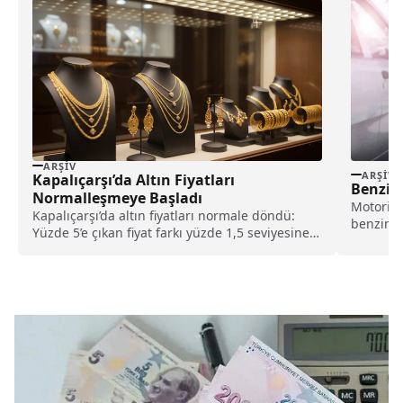
ARŞIV
ARŞIV
Kapalıçarşı’da Altın Fiyatları
Benzin
Normalleşmeye Başladı
Motorin 
Kapalıçarşı’da altın fiyatları normale döndü:
benzind
Yüzde 5’e çıkan fiyat farkı yüzde 1,5 seviyesine
fiyatlar
gerileyerek ortalamaya yaklaştı.