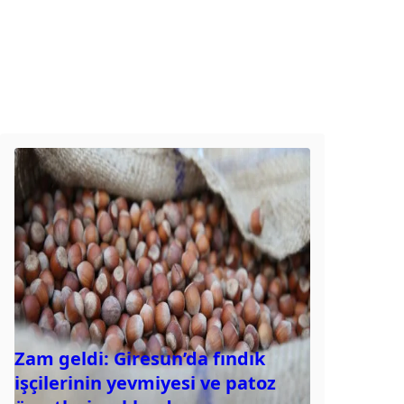
Zam geldi: Giresun’da fındık
işçilerinin yevmiyesi ve patoz