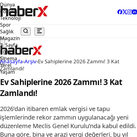
Dünya
Politika
Teknoloji
Spor
Sağlık
Magazin
3. Sayfa
Eğitim
Sinema
Anasayfa
›
Arşiv
›
Ev Sahiplerine 2026 Zammı! 3 Kat
Yerel
Zamlandı!
Yaşam
Ev Sahiplerine 2026 Zammı! 3 Kat
Zamlandı!
2026’dan itibaren emlak vergisi ve tapu
işlemlerinde rekor zammın uygulanacağı yeni
düzenleme Meclis Genel Kurulu’nda kabul edildi.
Buna göre, bina ve arazi vergi değerleri, bu yıl