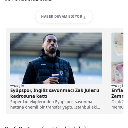
HABER DEVAM EDIYOR
ARŞIV
ARŞIV
Eyüpspor, İngiliz savunmacı Zak Jules’u
Enflas
kadrosuna kattı
Zammı 
Süper Lig ekiplerinden Eyüpspor, savunma
Ocak 202
hattına önemli bir transfer yaptı. İstanbul ekibi,
memur em
Rotherham United formasını terleten İngiliz
ücretin n
stoper Zak Jules’u transfer ettiğini açıkladı.