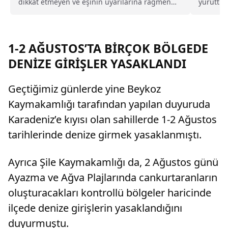
dikkat etmeyen ve eşinin uyarılarına rağmen
yürüttüğ
duş almayarak sürekli ter kokan kocayı tam
yönelik 
kusurlu buldu. Bu kapsamda çiftin
merkezi.
boşanmasına karar verilirken, kocanın 360 bin
lira tazminat ödemesine karar verildi.
1-2 AĞUSTOS’TA BİRÇOK BÖLGEDE
DENİZE GİRİŞLER YASAKLANDI
Geçtiğimiz günlerde yine Beykoz
Kaymakamlığı tarafından yapılan duyuruda
Karadeniz’e kıyısı olan sahillerde 1-2 Ağustos
tarihlerinde denize girmek yasaklanmıştı.
Ayrıca Şile Kaymakamlığı da, 2 Ağustos günü
Ayazma ve Ağva Plajlarında cankurtaranların
oluşturacakları kontrollü bölgeler haricinde
ilçede denize girişlerin yasaklandığını
duyurmuştu.