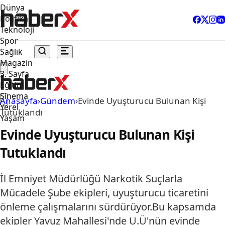
Dünya
Politika
Teknoloji
Spor
Sağlık
Magazin
3. Sayfa
Eğitim
Sinema
Anasayfa
›
Gündem
›
Evinde Uyuşturucu Bulunan Kişi
Yerel
Tutuklandı
Yaşam
Evinde Uyuşturucu Bulunan Kişi
Tutuklandı
İl Emniyet Müdürlüğü Narkotik Suçlarla
Mücadele Şube ekipleri, uyuşturucu ticaretini
önleme çalışmalarını sürdürüyor.Bu kapsamda
ekipler Yavuz Mahallesi'nde U.Ü'nün evinde