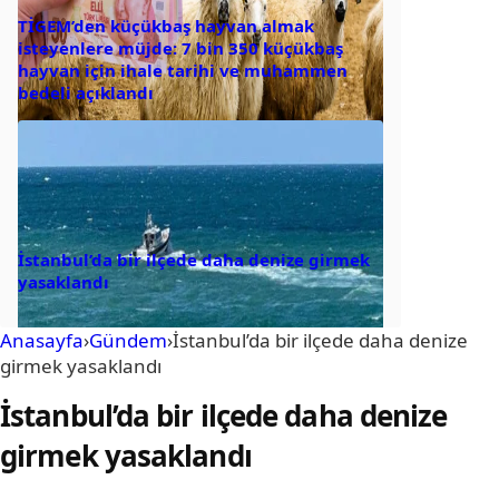
TİGEM’den küçükbaş hayvan almak
isteyenlere müjde: 7 bin 350 küçükbaş
hayvan için ihale tarihi ve muhammen
bedeli açıklandı
İstanbul’da bir ilçede daha denize girmek
yasaklandı
Anasayfa
›
Gündem
›
İstanbul’da bir ilçede daha denize
girmek yasaklandı
İstanbul’da bir ilçede daha denize
girmek yasaklandı