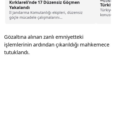
GÜNDE
Kırklareli’nde 17 Düzensiz Göçmen
Türkiye
Yakalandı
Türkiye’d
İl Jandarma Komutanlığı ekipleri, düzensiz
konusunda
göçle mücadele çalışmalarını
son araşt
sürdürüyor.Ekipler, Kofçaz ilçesinde 17
düzensiz göçmeni...
Gözaltına alınan zanlı emniyetteki
işlemlerinin ardından çıkarıldığı mahkemece
tutuklandı.