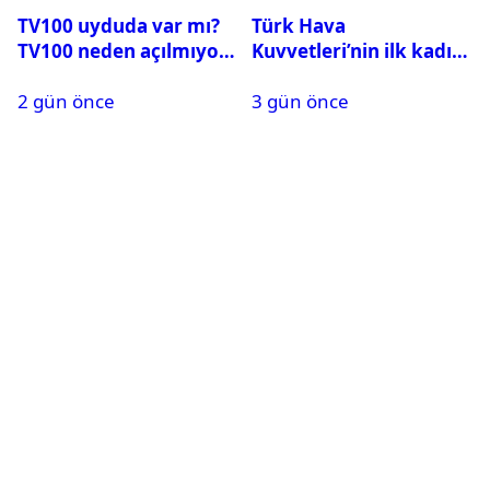
TV100 uyduda var mı?
Türk Hava
TV100 neden açılmıyor?
Kuvvetleri’nin ilk kadın
generali Özlem
2 gün önce
3 gün önce
Karapınar hakkında
dikkat çeken detay
ortaya çıktı