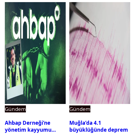
Gündem
Gündem
Ahbap Derneği’ne
Muğla’da 4.1
yönetim kayyumu
büyüklüğünde deprem