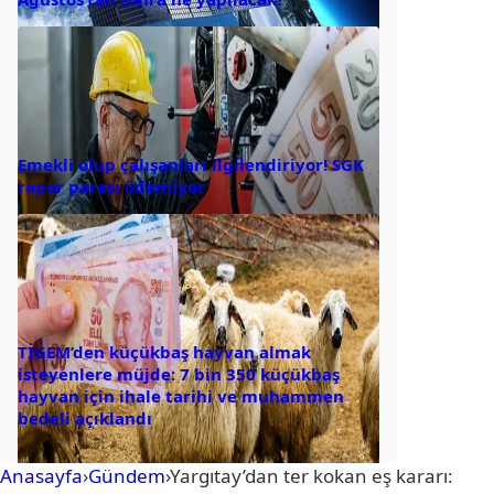
Emekli olup çalışanları ilgilendiriyor! SGK
rapor parası ödemiyor
TİGEM’den küçükbaş hayvan almak
isteyenlere müjde: 7 bin 350 küçükbaş
hayvan için ihale tarihi ve muhammen
bedeli açıklandı
Anasayfa
›
Gündem
›
Yargıtay’dan ter kokan eş kararı: