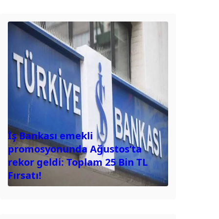
İş Bankası emekli
promosyonunda Ağustos’ta
rekor geldi: Toplam 25 Bin TL
Fırsatı!