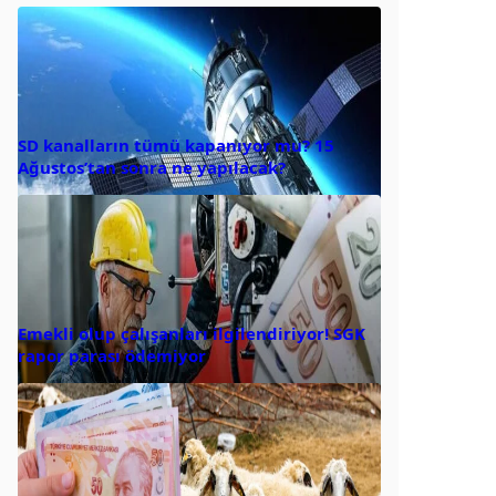
SD kanalların tümü kapanıyor mu? 15
Ağustos’tan sonra ne yapılacak?
Emekli olup çalışanları ilgilendiriyor! SGK
rapor parası ödemiyor