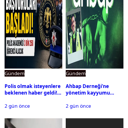
Gündem
Gündem
Polis olmak isteyenlere
Ahbap Derneği’ne
beklenen haber geldi!
yönetim kayyumu
PMYO başvuruları açıldı
atandı: Kapatma davası
2 gün önce
2 gün önce
açıldı