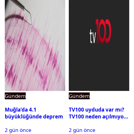
Gündem
Gündem
Muğla’da 4.1
TV100 uyduda var mı?
büyüklüğünde deprem
TV100 neden açılmıyor?
2 gün önce
2 gün önce