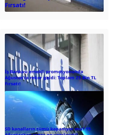
Fırsatı!
İş Bankası emekli promosyonunda
Ağustos’ta rekor geldi: Toplam 25 Bin TL
Fırsatı!
SD kanalların tümü kapanıyor mu? 15
Ağustos’tan sonra ne yapılacak?