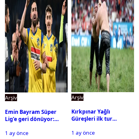
Arşiv
Arşiv
Kırkpınar Yağlı
Emin Bayram Süper
Güreşleri ilk tur
Lig’e geri dönüyor:
sonuçları açıklandı! İşte
Galatasaray onay verdi
1 ay önce
2. tura geçen
1 ay önce