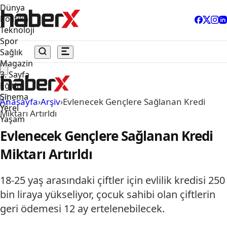
Dünya
Politika
Teknoloji
Spor
Sağlık
Magazin
3. Sayfa
Eğitim
Sinema
Anasayfa
›
Arşiv
›
Evlenecek Gençlere Sağlanan Kredi
Yerel
Miktarı Artırldı
Yaşam
Evlenecek Gençlere Sağlanan Kredi
Miktarı Artırldı
18-25 yaş arasındaki çiftler için evlilik kredisi 250
bin liraya yükseliyor, çocuk sahibi olan çiftlerin
geri ödemesi 12 ay ertelenebilecek.