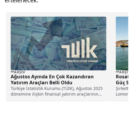
ertelenecek.
ARŞIV
ARŞIV
Ağustos Ayında En Çok Kazandıran
Rosato
Yatırım Araçları Belli Oldu
Güç San
Türkiye İstatistik Kurumu (TÜİK), Ağustos 2025
Şirkette
dönemine ilişkin finansal yatırım araçlarının
Lomonoso
reel getiri oranlarını...
yakıtla d