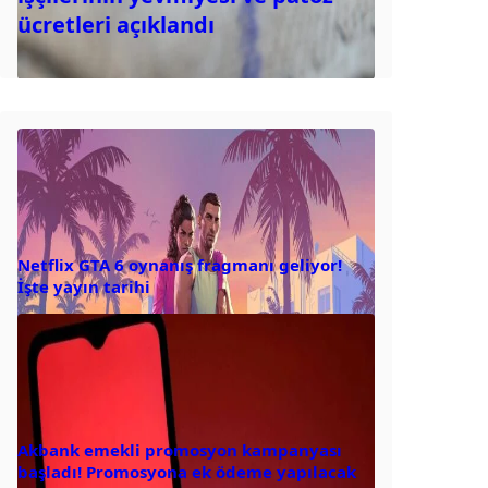
ücretleri açıklandı
Netflix GTA 6 oynanış fragmanı geliyor!
İşte yayın tarihi
Akbank emekli promosyon kampanyası
başladı! Promosyona ek ödeme yapılacak