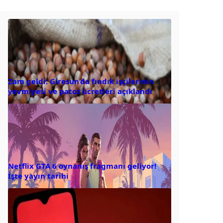
Zam geldi: Giresun’da fındık işçilerinin
yevmiyesi ve patoz ücretleri açıklandı
Netflix GTA 6 oynanış fragmanı geliyor!
İşte yayın tarihi