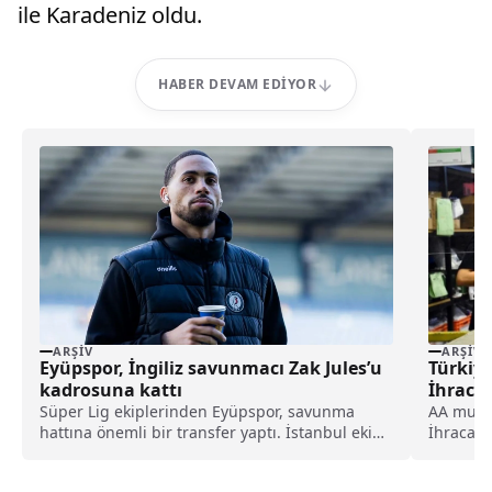
ile Karadeniz oldu.
HABER DEVAM EDIYOR
ARŞIV
ARŞIV
Eyüpspor, İngiliz savunmacı Zak Jules’u
Türkiy
kadrosuna kattı
İhracat
Süper Lig ekiplerinden Eyüpspor, savunma
AA muhab
hattına önemli bir transfer yaptı. İstanbul ekibi,
İhracatçı
Rotherham United formasını terleten İngiliz
derlemey
stoper Zak Jules’u transfer ettiğini açıkladı.