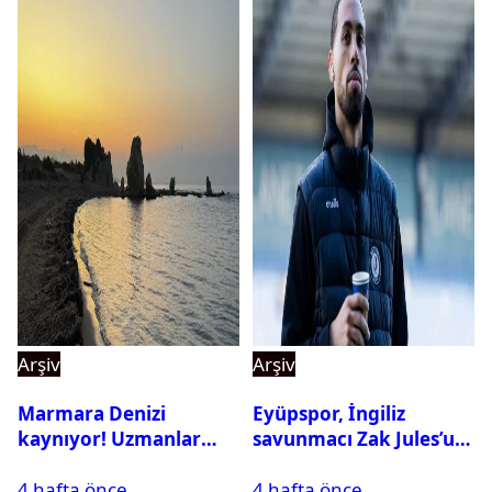
Arşiv
Arşiv
Marmara Denizi
Eyüpspor, İngiliz
kaynıyor! Uzmanlar
savunmacı Zak Jules’u
tehlikeyi işaret etti
kadrosuna kattı
4 hafta önce
4 hafta önce