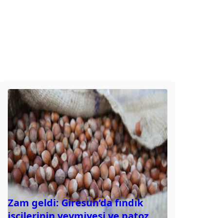
Zam geldi: Giresun’da fındık
işçilerinin yevmiyesi ve patoz