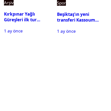
Arşiv
Spor
Kırkpınar Yağlı
Beşiktaş’ın yeni
Güreşleri ilk tur
transferi Kassoum
sonuçları açıklandı! İşte
Ouattara saat kaçta
1 ay önce
2. tura geçen
1 ay önce
gelecek? Resmi
pehlivanlar
açıklama geldi