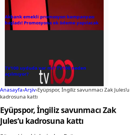
Akbank emekli promosyon kampanyası
başladı! Promosyona ek ödeme yapılacak
TV100 uyduda var mı? TV100 neden
açılmıyor?
Anasayfa
›
Arşiv
›
Eyüpspor, İngiliz savunmacı Zak Jules’u
kadrosuna kattı
Eyüpspor, İngiliz savunmacı Zak
Jules’u kadrosuna kattı