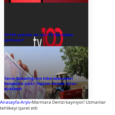
TV100 uyduda var mı? TV100 neden
açılmıyor?
Tarım Bakanlığı’nın hibe ödemeleri
hesaplara yattı: Toplam destek tutarı
açıklandı
Anasayfa
›
Arşiv
›
Marmara Denizi kaynıyor! Uzmanlar
tehlikeyi işaret etti