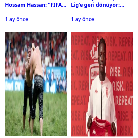
Hossam Hassan: ‘’FIFA,
Lig’e geri dönüyor:
Messi’nin elenmesini
Galatasaray onay verdi
1 ay önce
1 ay önce
istemiyor’’