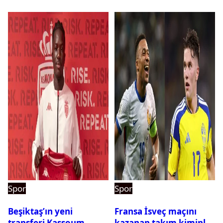
pehlivanlar
Spor
Spor
Beşiktaş’ın yeni
Fransa İsveç maçını
transferi Kassoum
kazanan takım kiminle