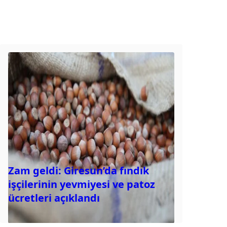
Zam geldi: Giresun’da fındık
işçilerinin yevmiyesi ve patoz
ücretleri açıklandı