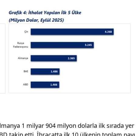
manya 1 milyar 904 milyon dolarla ilk sırada yer 
BD takip etti. İhracatta ilk 10 ülkenin toplam payı