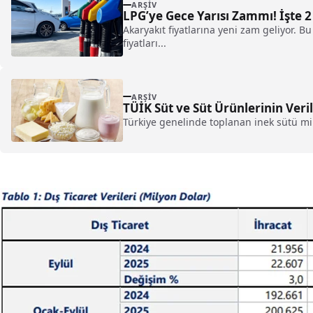
ARŞIV
LPG’ye Gece Yarısı Zammı! İşte 2
Akaryakıt fiyatlarına yeni zam geliyor. B
fiyatları...
ARŞIV
TÜİK Süt ve Süt Ürünlerinin Veril
Türkiye genelinde toplanan inek sütü mik