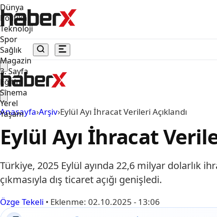
Dünya
Politika
Teknoloji
Spor
Sağlık
Magazin
3. Sayfa
Eğitim
Sinema
Yerel
Anasayfa
›
Arşiv
›
Eylül Ayı İhracat Verileri Açıklandı
Yaşam
Eylül Ayı İhracat Veril
Türkiye, 2025 Eylül ayında 22,6 milyar dolarlık ih
çıkmasıyla dış ticaret açığı genişledi.
Özge Tekeli
•
Eklenme:
02.10.2025 - 13:06