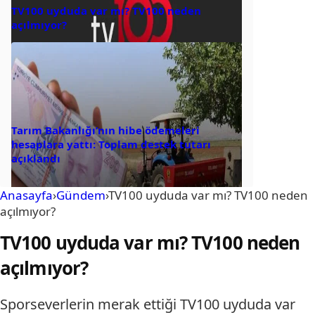
TV100 uyduda var mı? TV100 neden
açılmıyor?
Tarım Bakanlığı’nın hibe ödemeleri
hesaplara yattı: Toplam destek tutarı
açıklandı
Anasayfa
›
Gündem
›
TV100 uyduda var mı? TV100 neden
açılmıyor?
TV100 uyduda var mı? TV100 neden
açılmıyor?
Sporseverlerin merak ettiği TV100 uyduda var