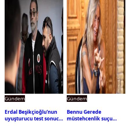
Gündem
Gündem
Erdal Beşikçioğlu’nun
Bennu Gerede
uyuşturucu test sonucu
müstehcenlik suçu
belli oldu
kapsamında gözaltına