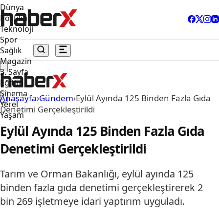
Dünya
Politika
Teknoloji
Spor
Sağlık
Magazin
3. Sayfa
Eğitim
Sinema
Anasayfa
›
Gündem
›
Eylül Ayında 125 Binden Fazla Gıda
Yerel
Denetimi Gerçekleştirildi
Yaşam
Eylül Ayında 125 Binden Fazla Gıda
Denetimi Gerçekleştirildi
Tarım ve Orman Bakanlığı, eylül ayında 125
binden fazla gıda denetimi gerçekleştirerek 2
bin 269 işletmeye idari yaptırım uyguladı.