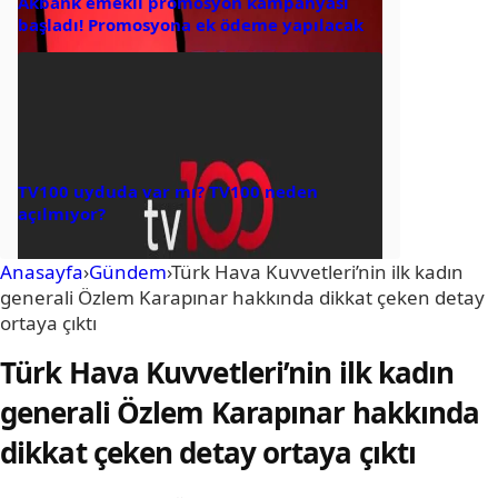
Akbank emekli promosyon kampanyası
başladı! Promosyona ek ödeme yapılacak
TV100 uyduda var mı? TV100 neden
açılmıyor?
Anasayfa
›
Gündem
›
Türk Hava Kuvvetleri’nin ilk kadın
generali Özlem Karapınar hakkında dikkat çeken detay
ortaya çıktı
Türk Hava Kuvvetleri’nin ilk kadın
generali Özlem Karapınar hakkında
dikkat çeken detay ortaya çıktı