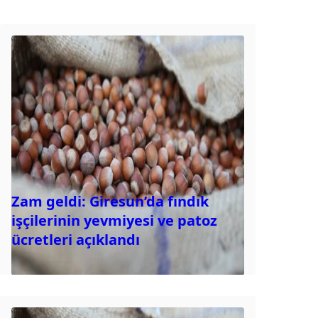
Zam geldi: Giresun’da fındık
işçilerinin yevmiyesi ve patoz
ücretleri açıklandı