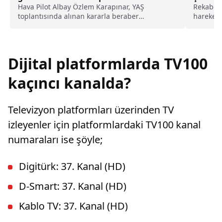
dikkat çeken detay ortaya çıktı
Hava Pilot Albay Özlem Karapınar, YAŞ
Rekabet 
toplantısında alınan kararla beraber
hareket 
tuğgeneral rütbesine terfi edilmiş ve böylece,
faaliyet
Türk Hava Kuvvetleri'nin ilk kadın generali
olmuştu. Karapınar'ın dedesine ve amcasının
da gazi olduğu öğrenildi.
Dijital platformlarda TV100
kaçıncı kanalda?
Televizyon platformları üzerinden TV
izleyenler için platformlardaki TV100 kanal
numaraları ise şöyle;
Digitürk: 37. Kanal (HD)
D-Smart: 37. Kanal (HD)
Kablo TV: 37. Kanal (HD)