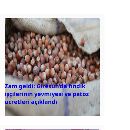
Zam geldi: Giresun’da fındık
işçilerinin yevmiyesi ve patoz
ücretleri açıklandı