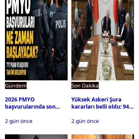
Gündem
Son Dakika
2026 PMYO
Yüksek Askeri Şura
başvurularında son
kararları belli oldu: 94
durum ne?
isim terfi etti
2 gün önce
2 gün önce