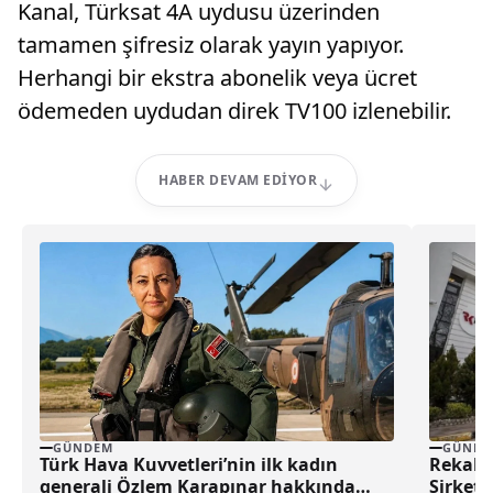
Kanal, Türksat 4A uydusu üzerinden
tamamen şifresiz olarak yayın yapıyor.
Herhangi bir ekstra abonelik veya ücret
ödemeden uydudan direk TV100 izlenebilir.
HABER DEVAM EDIYOR
GÜNDEM
GÜNDE
Türk Hava Kuvvetleri’nin ilk kadın
Rekabe
generali Özlem Karapınar hakkında
Şirket