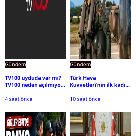
Gündem
Gündem
TV100 uyduda var mı?
Türk Hava
TV100 neden açılmıyor?
Kuvvetleri’nin ilk kadın
generali Özlem
4 saat önce
10 saat önce
Karapınar hakkında
dikkat çeken detay
ortaya çıktı