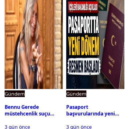
Gündem
Gündem
Bennu Gerede
Pasaport
müstehcenlik suçu
başvurularında yeni
kapsamında gözaltına
dönem başladı
3 gün önce
3 gün önce
alındı