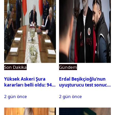
Son Dakika
Gündem
Yüksek Askeri Şura
Erdal Beşikçioğlu’nun
kararları belli oldu: 94
uyuşturucu test sonucu
isim terfi etti
belli oldu
2 gün önce
2 gün önce