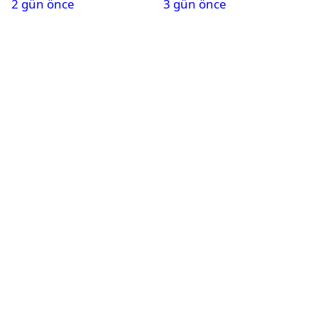
2 gün önce
3 gün önce
alındı