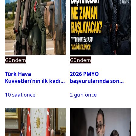
Gündem
Gündem
Türk Hava
2026 PMYO
Kuvvetleri’nin ilk kadın
başvurularında son
generali Özlem
durum ne?
10 saat önce
2 gün önce
Karapınar hakkında
dikkat çeken detay
ortaya çıktı