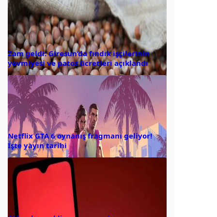
Zam geldi: Giresun’da fındık işçilerinin
yevmiyesi ve patoz ücretleri açıklandı
Netflix GTA 6 oynanış fragmanı geliyor!
İşte yayın tarihi