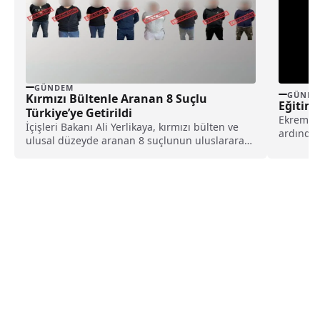
GÜNDEM
GÜNDE
Kırmızı Bültenle Aranan 8 Suçlu
Eğitim-
Türkiye’ye Getirildi
Ekrem İ
İçişleri Bakanı Ali Yerlikaya, kırmızı bülten ve
ardından
ulusal düzeyde aranan 8 suçlunun uluslararası
konuya i
iş birliğiyle Türkiye’ye getirildiğini açıkladı.