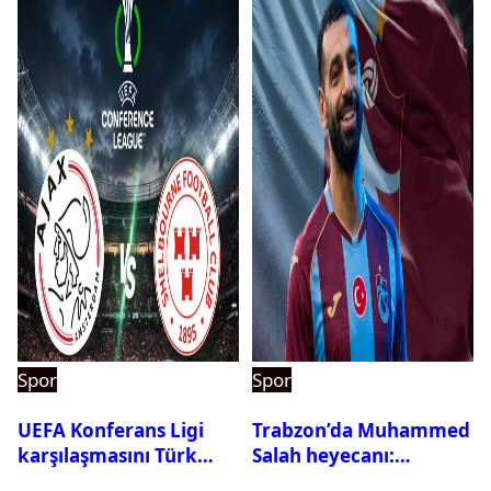
Spor
Spor
UEFA Konferans Ligi
Trabzon’da Muhammed
karşılaşmasını Türk
Salah heyecanı:
hakem yönetecek
Kombine biletler