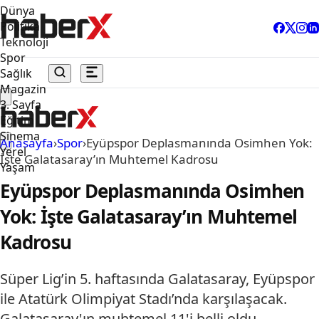
Dünya
Politika
Teknoloji
Spor
Sağlık
Magazin
3. Sayfa
Eğitim
Sinema
Anasayfa
›
Spor
›
Eyüpspor Deplasmanında Osimhen Yok:
Yerel
İşte Galatasaray’ın Muhtemel Kadrosu
Yaşam
Eyüpspor Deplasmanında Osimhen
Yok: İşte Galatasaray’ın Muhtemel
Kadrosu
Süper Lig’in 5. haftasında Galatasaray, Eyüpspor
ile Atatürk Olimpiyat Stadı’nda karşılaşacak.
Galatasaray'ın muhtemel 11'i belli oldu.