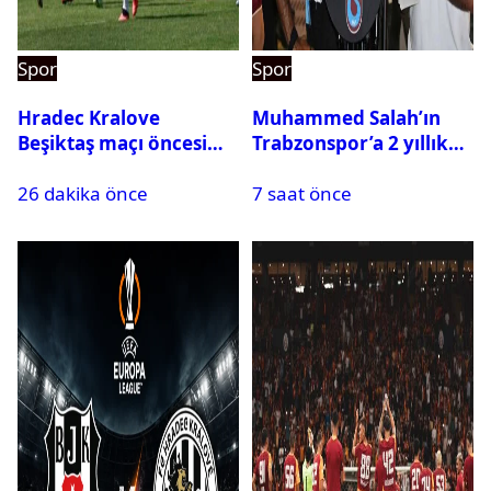
Spor
Spor
Hradec Kralove
Muhammed Salah’ın
Beşiktaş maçı öncesi
Trabzonspor’a 2 yıllık
kadrolar belli oldu! İşte
maliyeti belli oldu
26 dakika önce
7 saat önce
Siyah-Beyazlıların 11’i