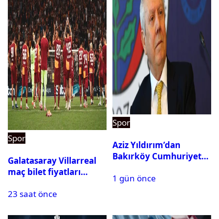
Spor
Spor
Aziz Yıldırım’dan
Bakırköy Cumhuriyet
Galatasaray Villarreal
Başsavcılığına suç
maç bilet fiyatları
1 gün önce
duyurusu
açıklandı
23 saat önce