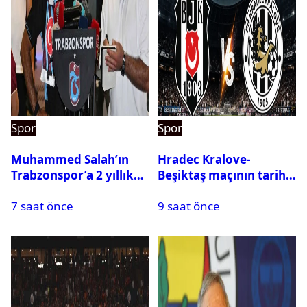
Spor
Spor
Muhammed Salah’ın
Hradec Kralove-
Trabzonspor’a 2 yıllık
Beşiktaş maçının tarihi
maliyeti belli oldu
ve saati açıklandı
7 saat önce
9 saat önce