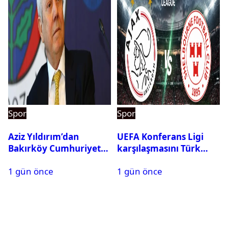
Spor
Spor
Aziz Yıldırım’dan
UEFA Konferans Ligi
Bakırköy Cumhuriyet
karşılaşmasını Türk
Başsavcılığına suç
hakem yönetecek
1 gün önce
1 gün önce
duyurusu