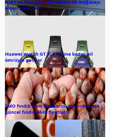
A101 ve CarrefourSA toplam 48 mağazayı
elden çıkarıyor
Huawei Watch GT 7, 21 güne kadar pil
ömrüyle geliyor
TMO fındık alım fiyatlarını duyurdu: İşte
güncel fındık alım fiyatları