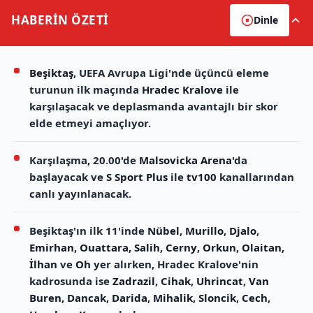
HABERİN
ÖZETİ
Dinle
Beşiktaş
, UEFA Avrupa Ligi'nde üçüncü eleme
turunun ilk maçında
Hradec Kralove
ile
karşılaşacak ve deplasmanda avantajlı bir skor
elde etmeyi amaçlıyor.
Karşılaşma, 20.00'de
Malsovicka Arena
'da
başlayacak ve
S Sport Plus
ile
tv100
kanallarından
canlı yayınlanacak.
Beşiktaş'ın ilk 11'inde
Nübel
,
Murillo
,
Djalo
,
Emirhan
,
Ouattara
,
Salih
,
Cerny
,
Orkun
,
Olaitan
,
İlhan
ve
Oh
yer alırken, Hradec Kralove'nin
kadrosunda ise
Zadrazil
,
Cihak
,
Uhrincat
,
Van
Buren
,
Dancak
,
Darida
,
Mihalik
,
Sloncik
,
Cech
,