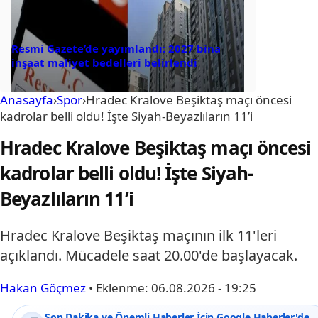
Resmi Gazete’de yayımlandı: 2027 bina
inşaat maliyet bedelleri belirlendi
Anasayfa
›
Spor
›
Hradec Kralove Beşiktaş maçı öncesi
kadrolar belli oldu! İşte Siyah-Beyazlıların 11’i
Hradec Kralove Beşiktaş maçı öncesi
kadrolar belli oldu! İşte Siyah-
Beyazlıların 11’i
Hradec Kralove Beşiktaş maçının ilk 11'leri
açıklandı. Mücadele saat 20.00'de başlayacak.
Hakan Göçmez
•
Eklenme:
06.08.2026 - 19:25
Son Dakika ve Önemli Haberler İçin Google Haberler'de