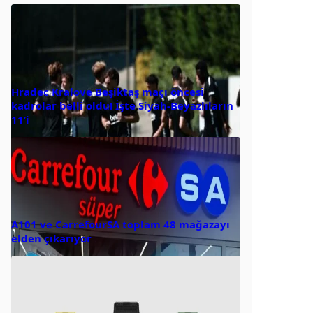
Hradec Kralove Beşiktaş maçı öncesi
kadrolar belli oldu! İşte Siyah-Beyazlıların
11’i
A101 ve CarrefourSA toplam 48 mağazayı
elden çıkarıyor