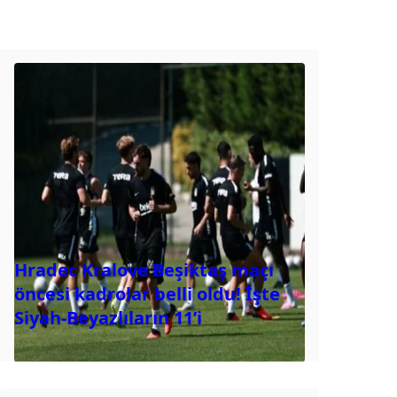
Hradec Kralove Beşiktaş maçı
öncesi kadrolar belli oldu! İşte
Siyah-Beyazlıların 11’i