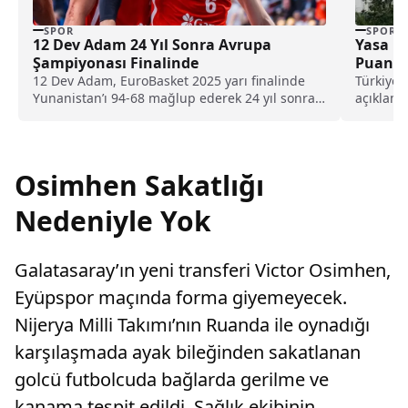
SPOR
SPOR
12 Dev Adam 24 Yıl Sonra Avrupa
Yasa Dı
Şampiyonası Finalinde
Puanlar
12 Dev Adam, EuroBasket 2025 yarı finalinde
Türkiye 
Yunanistan’ı 94-68 mağlup ederek 24 yıl sonra
açıklamas
Avrupa Şampiyonası finaline yükseldi ve
dönemin.
madalyayı garantiledi.
Osimhen Sakatlığı
Nedeniyle Yok
Galatasaray’ın yeni transferi Victor Osimhen,
Eyüpspor maçında forma giyemeyecek.
Nijerya Milli Takımı’nın Ruanda ile oynadığı
karşılaşmada ayak bileğinden sakatlanan
golcü futbolcuda bağlarda gerilme ve
kanama tespit edildi. Sağlık ekibinin