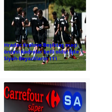
Hradec Kralove Beşiktaş maçı
öncesi kadrolar belli oldu! İşte
Siyah-Beyazlıların 11’i