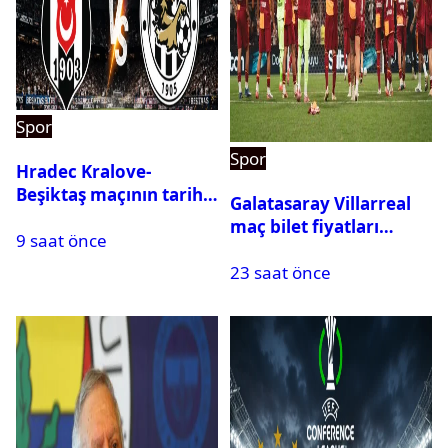
Spor
Spor
Hradec Kralove-
Beşiktaş maçının tarihi
Galatasaray Villarreal
ve saati açıklandı
maç bilet fiyatları
9 saat önce
açıklandı
23 saat önce