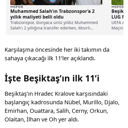
SPOR
SPOR
Muhammed Salah’ın Trabzonspor’a 2
Beşikta
yıllık maliyeti belli oldu
LUG Maç
Trabzonspor, dünyaca ünlü yıldız Muhammed
UEFA Avr
Salah'ı 2 yıllığına transfer ederken, Mısırlı
Maçında 
futbolcunun Karadeniz ekibine 2 yıllık maliyeti
Lugano’y
belli oldu.
Karşılaşma öncesinde her iki takımın da
sahaya çıkacağı ilk 11’ler açıklandı.
İşte Beşiktaş’ın ilk 11’i
Beşiktaş’ın Hradec Kralove karşısındaki
başlangıç kadrosunda Nübel, Murillo, Djalo,
Emirhan, Ouattara, Salih, Cerny, Orkun,
Olaitan, İlhan ve Oh yer aldı.