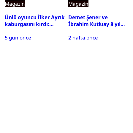
Magazin
Magazin
Ünlü oyuncu İlker Ayrık
Demet Şener ve
kaburgasını kırdı:
İbrahim Kutluay 8 yıl
Sağlık durumu nasıl?
sonra bir araya geldi:
5 gün önce
2 hafta önce
Ailece Yunanistan
tatiline gittiler