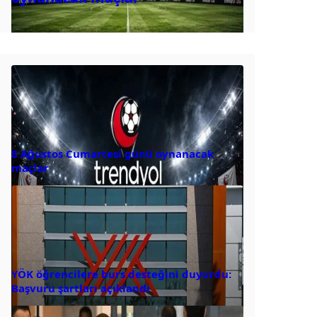
8 Ağustos Cumartesi günü oynanacak
maçlar
YÖK öğrencilere burs desteğini duyurdu:
Başvuru şartları açıklandı