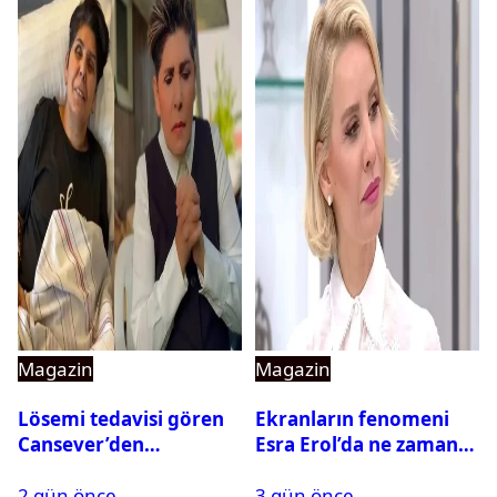
Magazin
Magazin
Lösemi tedavisi gören
Ekranların fenomeni
Cansever’den
Esra Erol’da ne zaman
duygulandıran mesaj
başlıyor?
2 gün önce
3 gün önce