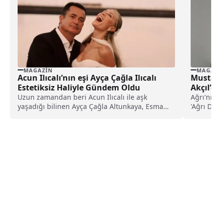
MAGAZIN
MAGAZ
Acun Ilıcalı’nın eşi Ayça Çağla Ilıcalı
Mustaf
Estetiksiz Haliyle Gündem Oldu
Akçıl’d
Uzun zamandan beri Acun Ilıcalı ile aşk
Ağrı'nın
yaşadığı bilinen Ayça Çağla Altunkaya, Esma
'Ağrı Da
Sultan...
Mustafa 