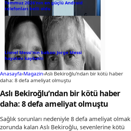
Temmuz 2026’nın en güçlü Android
telefonları belli oldu
Lionel Messi’nin babası Jorge Messi
hayatını kaybetti
Anasayfa
›
Magazin
›
Aslı Bekiroğlu’ndan bir kötü haber
daha: 8 defa ameliyat olmuştu
Aslı Bekiroğlu’ndan bir kötü haber
daha: 8 defa ameliyat olmuştu
Sağlık sorunları nedeniyle 8 defa ameliyat olmak
zorunda kalan Aslı Bekiroğlu, sevenlerine kötü