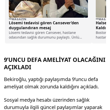
MAGAZIN
MAGAZ
Lösemi tedavisi gören Cansever’den
Halsey,
duygulandıran mesaj
Kaldırıl
Lösemi tedavisi gören Cansever, hastane
Boston k
odasından sağlık durumunu paylaştı. Ünlü
hastaney
sanatçı, yoğun tedavi sürecini anlatarak
tedavisi
sevenlerinden dua istedi.
yaşadığın
9’UNCU DEFA AMELİYAT OLACAĞINI
AÇIKLADI
Bekiroğlu, yaptığı paylaşımda 9’uncu defa
ameliyat olmak zorunda kaldığını açıkladı.
Sosyal medya hesabı üzerinden sağlık
durumuyla ilgili güncel paylaşımlar yaparak