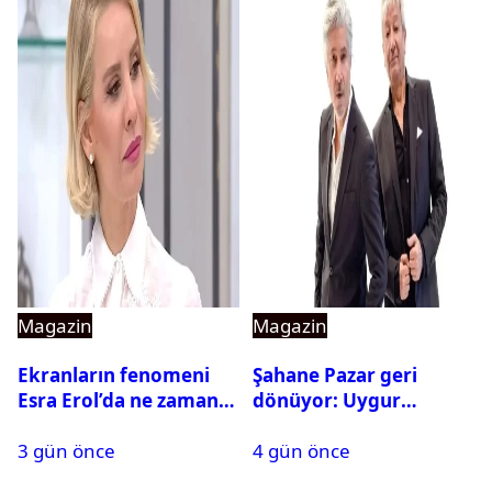
Magazin
Magazin
Ekranların fenomeni
Şahane Pazar geri
Esra Erol’da ne zaman
dönüyor: Uygur
başlıyor?
kardeşlerden beklenen
3 gün önce
4 gün önce
açıklama geldi