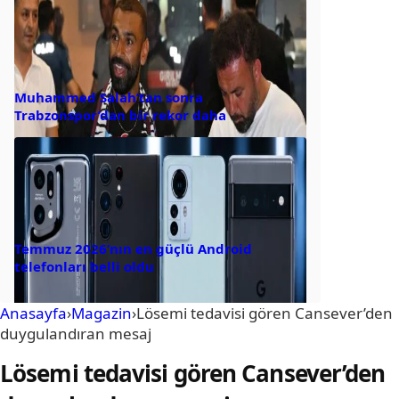
Muhammed Salah’tan sonra
Trabzonspor’dan bir rekor daha
Temmuz 2026’nın en güçlü Android
telefonları belli oldu
Anasayfa
›
Magazin
›
Lösemi tedavisi gören Cansever’den
duygulandıran mesaj
Lösemi tedavisi gören Cansever’den