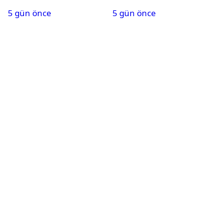
son noktayı koydu
Sağlık durumu nasıl?
5 gün önce
5 gün önce