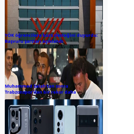
YÖK öğrencilere burs desteğini duyurdu:
Başvuru şartları açıklandı
Muhammed Salah’tan sonra
Trabzonspor’dan bir rekor daha