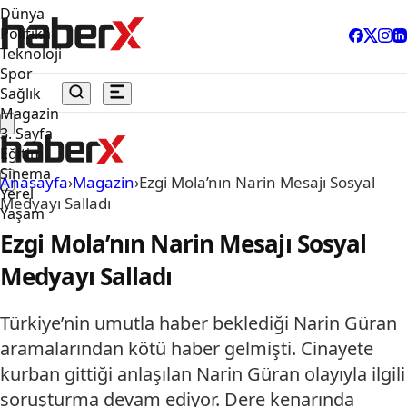
Dünya
Politika
Teknoloji
Spor
Sağlık
Magazin
3. Sayfa
Eğitim
Sinema
Anasayfa
›
Magazin
›
Ezgi Mola’nın Narin Mesajı Sosyal
Yerel
Medyayı Salladı
Yaşam
Ezgi Mola’nın Narin Mesajı Sosyal
Medyayı Salladı
Türkiye’nin umutla haber beklediği Narin Güran
aramalarından kötü haber gelmişti. Cinayete
kurban gittiği anlaşılan Narin Güran olayıyla ilgili
soruşturma devam ediyor. Dere kenarında