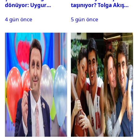
dönüyor: Uygur
taşınıyor? Tolga Akış
kardeşlerden beklenen
son noktayı koydu
4 gün önce
5 gün önce
açıklama geldi