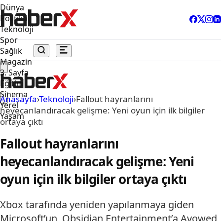
Dünya
Politika
Teknoloji
Spor
Sağlık
Magazin
3. Sayfa
Eğitim
Sinema
Anasayfa
›
Teknoloji
›
Fallout hayranlarını
Yerel
heyecanlandıracak gelişme: Yeni oyun için ilk bilgiler
Yaşam
ortaya çıktı
Fallout hayranlarını
heyecanlandıracak gelişme: Yeni
oyun için ilk bilgiler ortaya çıktı
Xbox tarafında yeniden yapılanmaya giden
Microsoft’un, Obsidian Entertainment’a Avowed