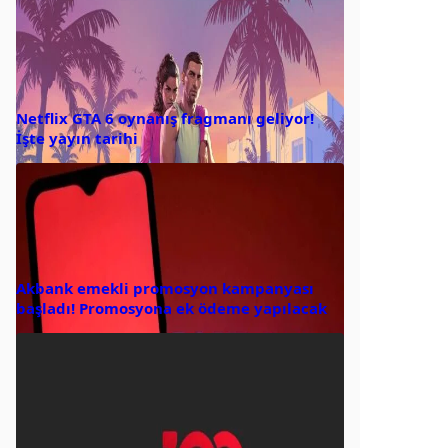
Netflix GTA 6 oynanış fragmanı geliyor!
İşte yayın tarihi
Akbank emekli promosyon kampanyası
başladı! Promosyona ek ödeme yapılacak