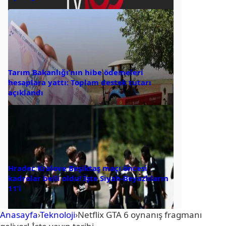
Tarım Bakanlığı’nın hibe ödemeleri
hesaplara yattı: Toplam destek tutarı
açıklandı
Hradec Kralove Beşiktaş maçı öncesi
kadrolar belli oldu! İşte Siyah-Beyazlıların
11’i
Anasayfa
›
Teknoloji
›
Netflix GTA 6 oynanış fragmanı