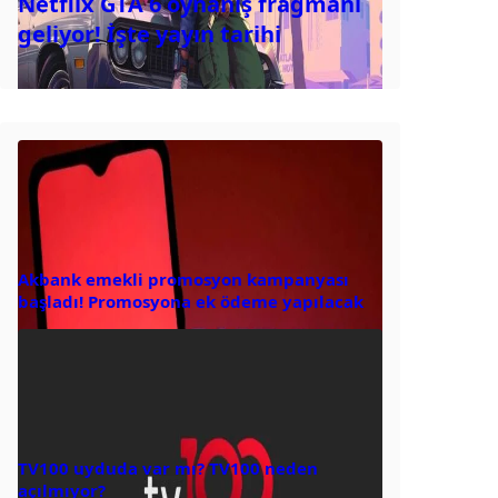
Netflix GTA 6 oynanış fragmanı
geliyor! İşte yayın tarihi
Akbank emekli promosyon kampanyası
başladı! Promosyona ek ödeme yapılacak
TV100 uyduda var mı? TV100 neden
açılmıyor?