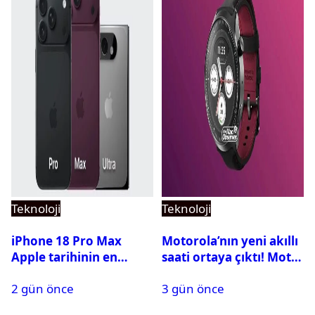
Teknoloji
Teknoloji
iPhone 18 Pro Max
Motorola’nın yeni akıllı
Apple tarihinin en
saati ortaya çıktı! Moto
pahalı iPhone’u olabilir
Watch Ultra ilk kez
2 gün önce
3 gün önce
görüntülendi