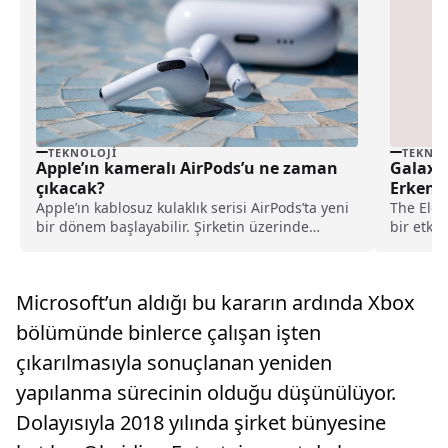
TEKNOLOJI
TEKNOL
Apple’ın kameralı AirPods’u ne zaman
Galaxy 
çıkacak?
Erken T
Apple’ın kablosuz kulaklık serisi AirPods’ta yeni
The Elec
bir dönem başlayabilir. Şirketin üzerinde
bir etki
çalıştığı kameralı AirPods’un özellikleri ortaya
hayranlar
çıktı.
Microsoft’un aldığı bu kararın ardında Xbox
bölümünde binlerce çalışan işten
çıkarılmasıyla sonuçlanan yeniden
yapılanma sürecinin olduğu düşünülüyor.
Dolayısıyla 2018 yılında şirket bünyesine