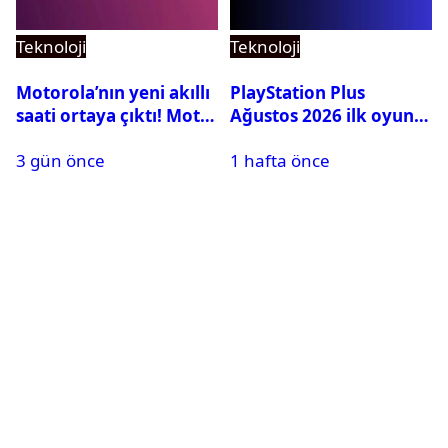
Teknoloji
Teknoloji
Motorola’nın yeni akıllı
PlayStation Plus
saati ortaya çıktı! Moto
Ağustos 2026 ilk oyunu
Watch Ultra ilk kez
belli oldu
3 gün önce
1 hafta önce
görüntülendi