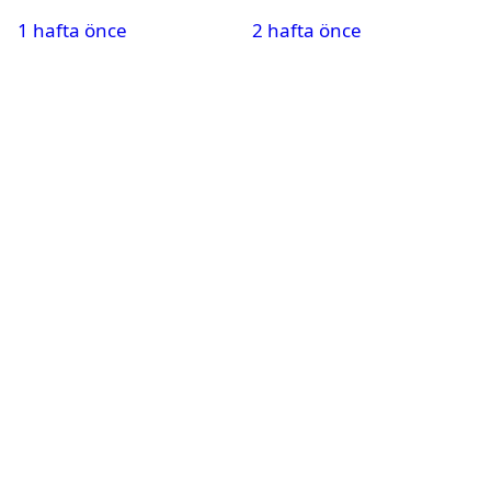
belli oldu
çıkacak? Özellikleri ve
1 hafta önce
2 hafta önce
çıkış tarihi belli oldu
mu?