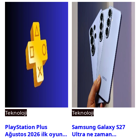
Teknoloji
Teknoloji
PlayStation Plus
Samsung Galaxy S27
Ağustos 2026 ilk oyunu
Ultra ne zaman