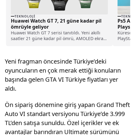
TEKNOLOJI
TEKNOL
Huawei Watch GT 7, 21 güne kadar pil
Ps5 Al
ömrüyle geliyor
Playsta
Huawei Watch GT 7 serisi tanıtıldı. Yeni akıllı
Küresel 
saatler 21 güne kadar pil ömrü, AMOLED ekran,
PlayStati
EKG, GPS ve gelişmiş spor özellikleri sunuyor.
tarifeler
Yeni fragman öncesinde Türkiye’deki
oyuncuların en çok merak ettiği konuların
başında gelen GTA VI Türkiye fiyatları yer
aldı.
Ön sipariş dönemine giriş yapan Grand Theft
Auto VI standart versiyonu Türkiye’de 3.999
TL’den satışa sunuldu. Özel içerikler ve ek
avantajlar barındıran Ultimate sürümünü