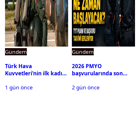
Gündem
Gündem
Türk Hava
2026 PMYO
Kuvvetleri’nin ilk kadın
başvurularında son
generali Özlem
durum ne?
1 gün önce
2 gün önce
Karapınar hakkında
dikkat çeken detay
ortaya çıktı