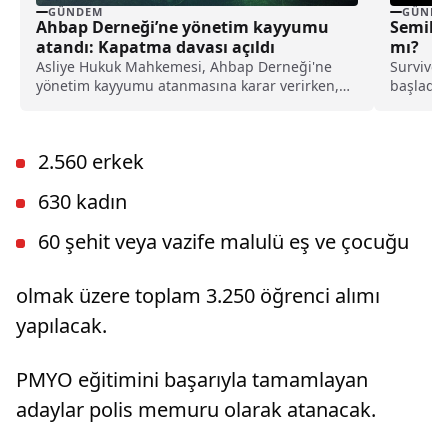
GÜNDEM
GÜNDE
Ahbap Derneği’ne yönetim kayyumu
Semih Ö
atandı: Kapatma davası açıldı
mı?
Asliye Hukuk Mahkemesi, Ahbap Derneği'ne
Survivor
yönetim kayyumu atanmasına karar verirken,
başladı. 
İstanbul Cumhuriyet Başsavcılığı ise, derneğin
ardından
kapatılması için Asliye Hukuk Mahkemesi'ne
dava açtı.
2.560 erkek
630 kadın
60 şehit veya vazife malulü eş ve çocuğu
olmak üzere toplam 3.250 öğrenci alımı
yapılacak.
PMYO eğitimini başarıyla tamamlayan
adaylar polis memuru olarak atanacak.