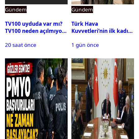
Gündem
Gündem
TV100 uyduda var mı?
Türk Hava
TV100 neden açılmıyor?
Kuvvetleri’nin ilk kadın
generali Özlem
20 saat önce
1 gün önce
Karapınar hakkında
dikkat çeken detay
ortaya çıktı