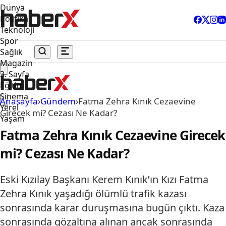
Dünya
Politika
Teknoloji
Spor
Sağlık
Magazin
3. Sayfa
Eğitim
Sinema
Anasayfa
›
Gündem
›
Fatma Zehra Kınık Cezaevine
Yerel
Girecek mi? Cezası Ne Kadar?
Yaşam
Fatma Zehra Kınık Cezaevine Girecek
mi? Cezası Ne Kadar?
Eski Kızılay Başkanı Kerem Kınık’ın Kızı Fatma
Zehra Kınık yaşadığı ölümlü trafik kazası
sonrasında karar duruşmasına bugün çıktı. Kaza
sonrasında gözaltına alınan ancak sonrasında