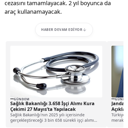
cezasını tamamlayacak. 2 yıl boyunca da
araç kullanamayacak.
HABER DEVAM EDIYOR
GÜNDEM
GÜNDE
Sağlık Bakanlığı 3.658 İşçi Alımı Kura
Jandarm
Çekimi 27 Mayıs’ta Yapılacak
Açıklan
Sağlık Bakanlığı'nın 2025 yılı içerisinde
Türkiye’d
gerçekleştireceği 3 bin 658 sürekli işçi alımı
merakla 
kapsamında kura...
kazandı. 