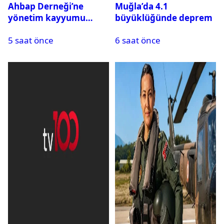
Ahbap Derneği’ne
Muğla’da 4.1
yönetim kayyumu
büyüklüğünde deprem
atandı: Kapatma davası
5 saat önce
6 saat önce
açıldı