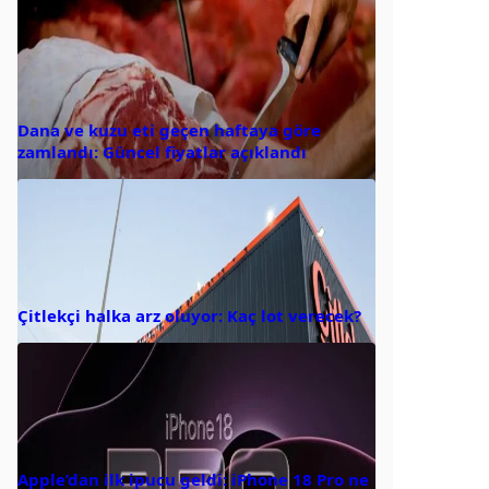
Dana ve kuzu eti geçen haftaya göre
zamlandı: Güncel fiyatlar açıklandı
Çitlekçi halka arz oluyor: Kaç lot verecek?
Apple’dan ilk ipucu geldi: iPhone 18 Pro ne