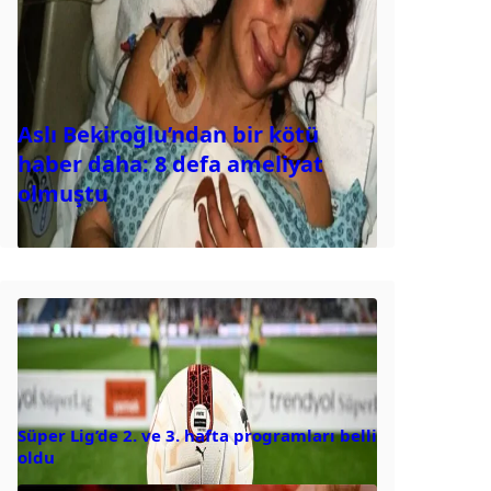
Aslı Bekiroğlu’ndan bir kötü
haber daha: 8 defa ameliyat
olmuştu
Süper Lig’de 2. ve 3. hafta programları belli
oldu