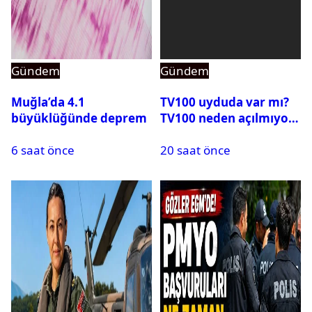
Gündem
Gündem
Muğla’da 4.1
TV100 uyduda var mı?
büyüklüğünde deprem
TV100 neden açılmıyor?
6 saat önce
20 saat önce