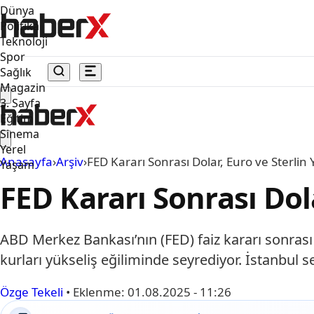
Dünya
Politika
Teknoloji
Spor
Sağlık
Magazin
3. Sayfa
Eğitim
Sinema
Yerel
Anasayfa
›
Arşiv
›
FED Kararı Sonrası Dolar, Euro ve Sterlin 
Yaşam
FED Kararı Sonrası Dola
ABD Merkez Bankası’nın (FED) faiz kararı sonrası 
kurları yükseliş eğiliminde seyrediyor. İstanbul 
Özge Tekeli
•
Eklenme:
01.08.2025 - 11:26