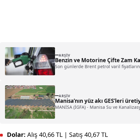
ARŞIV
Benzin ve Motorine Çifte Zam K
Son günlerde Brent petrol varil fiyatlar
ARŞIV
Manisa’nın yüz akı GES’leri üreti
MANİSA (İGFA) - Manisa Su ve Kanalizasy
Dolar:
Alış 40,66 TL | Satış 40,67 TL