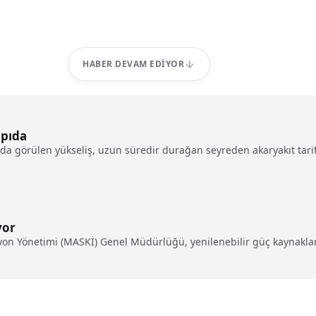
HABER DEVAM EDIYOR
apıda
ında görülen yükseliş, uzun süredir durağan seyreden akaryakıt tarif
yor
on Yönetimi (MASKİ) Genel Müdürlüğü, yenilenebilir güç kaynakları