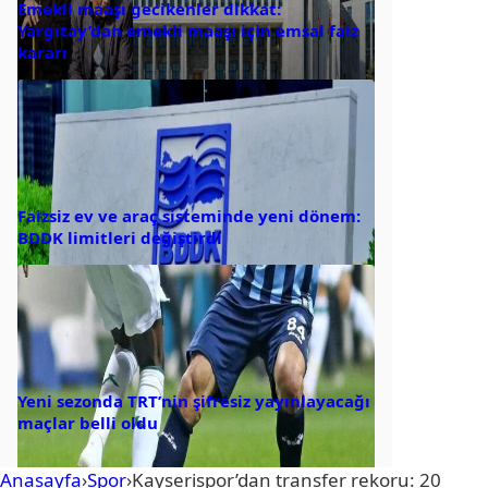
Emekli maaşı gecikenler dikkat:
Yargıtay’dan emekli maaşı için emsal faiz
kararı
Faizsiz ev ve araç sisteminde yeni dönem:
BDDK limitleri değiştirdi
Yeni sezonda TRT’nin şifresiz yayınlayacağı
maçlar belli oldu
Anasayfa
›
Spor
›
Kayserispor’dan transfer rekoru: 20