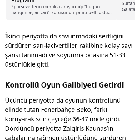
Programı
Sultanla
Sporseverlerin merakla araştırdığı “bugün
Galatasa
hangi maçlar var?” sorusunun yanıtı belli oldu.
Voleybol
1 Mayıs 2026...
İkinci periyotta da savunmadaki sertliğini
sürdüren sarı-lacivertliler, rakibine kolay sayı
şansı tanımadı ve soyunma odasına 51-33
üstünlükle gitti.
Kontrollü Oyun Galibiyeti Getirdi
Üçüncü periyotta da oyunun kontrolünü
elinde tutan Fenerbahçe Beko, farkı
koruyarak son çeyreğe 66-47 önde girdi.
Dördüncü periyotta Zalgiris Kaunas’ın
çabalarına rağmen üstünlüğünü sürdüren