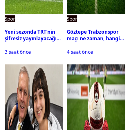
Spor
Spor
Yeni sezonda TRT’nin
Göztepe Trabzonspor
şifresiz yayınlayacağı
maçı ne zaman, hangi
maçlar belli oldu
kanalda? Salah
3 saat önce
4 saat önce
oynayacak mı?