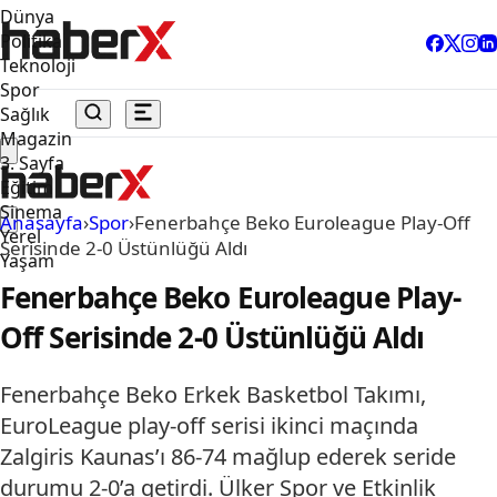
Dünya
Politika
Teknoloji
Spor
Sağlık
Magazin
3. Sayfa
Eğitim
Sinema
Anasayfa
›
Spor
›
Fenerbahçe Beko Euroleague Play-Off
Yerel
Serisinde 2-0 Üstünlüğü Aldı
Yaşam
Fenerbahçe Beko Euroleague Play-
Off Serisinde 2-0 Üstünlüğü Aldı
Fenerbahçe Beko Erkek Basketbol Takımı,
EuroLeague play-off serisi ikinci maçında
Zalgiris Kaunas’ı 86-74 mağlup ederek seride
durumu 2-0’a getirdi. Ülker Spor ve Etkinlik