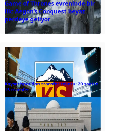
Game of Thrones evreninde bir
ilk: Aegon’s Conquest beyaz
perdeye geliyor
Kayserispor’dan transfer rekoru: 20 saatte
15 transfer