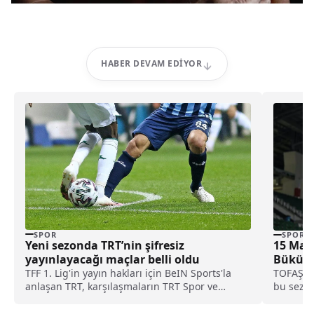
HABER DEVAM EDIYOR
SPOR
SPOR
Yeni sezonda TRT’nin şifresiz
15 Maçl
yayınlayacağı maçlar belli oldu
Bükülm
TFF 1. Lig'in yayın hakları için BeIN Sports'la
TOFAŞ, T
anlaşan TRT, karşılaşmaların TRT Spor ve
bu sezon
tabii'den şifresiz olarak yayınlayacağını
Onvo Büy
duyurdu.