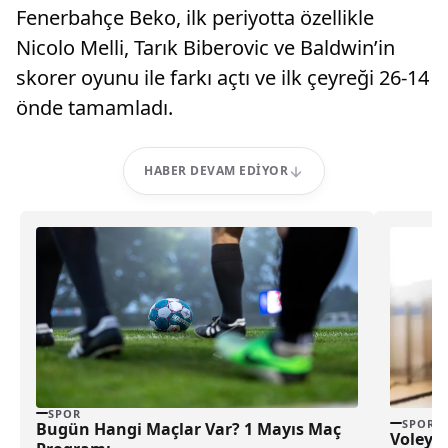
Fenerbahçe Beko, ilk periyotta özellikle
Nicolo Melli, Tarık Biberovic ve Baldwin’in
skorer oyunu ile farkı açtı ve ilk çeyreği 26-14
önde tamamladı.
HABER DEVAM EDIYOR
SPOR
SPOR
Bugün Hangi Maçlar Var? 1 Mayıs Maç