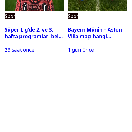
Spor
Spor
Süper Lig’de 2. ve 3.
Bayern Münih – Aston
hafta programları belli
Villa maçı hangi
oldu
kanalda? Ne zaman,
23 saat önce
1 gün önce
saat kaçta oynanacak?