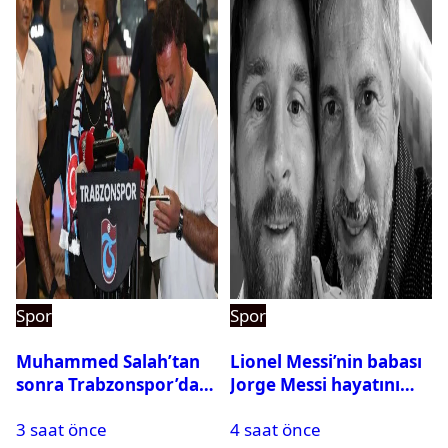
Spor
Spor
Muhammed Salah’tan
Lionel Messi’nin babası
sonra Trabzonspor’dan
Jorge Messi hayatını
bir rekor daha
kaybetti
3 saat önce
4 saat önce