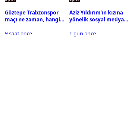
Göztepe Trabzonspor
Aziz Yıldırım’ın kızına
maçı ne zaman, hangi
yönelik sosyal medya
kanalda? Salah
paylaşımı yapan şüpheli
9 saat önce
1 gün önce
oynayacak mı?
hakkında karar çıktı