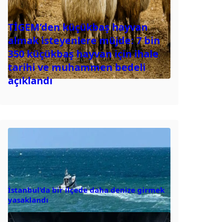
TİGEM’den küçükbaş hayvan
almak isteyenlere müjde: 7 bin
350 küçükbaş hayvan için ihale
tarihi ve muhammen bedeli
açıklandı
İstanbul’da bir ilçede daha denize girmek
yasaklandı