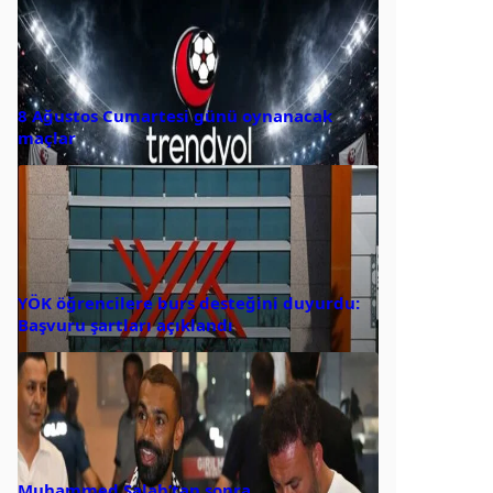
8 Ağustos Cumartesi günü oynanacak
maçlar
YÖK öğrencilere burs desteğini duyurdu:
Başvuru şartları açıklandı
Muhammed Salah’tan sonra