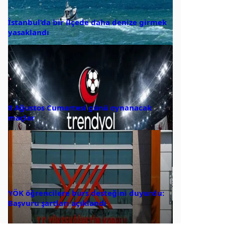
İstanbul’da bir ilçede daha denize girmek
yasaklandı
8 Ağustos Cumartesi günü oynanacak
maçlar
YÖK öğrencilere burs desteğini duyurdu:
Başvuru şartları açıklandı