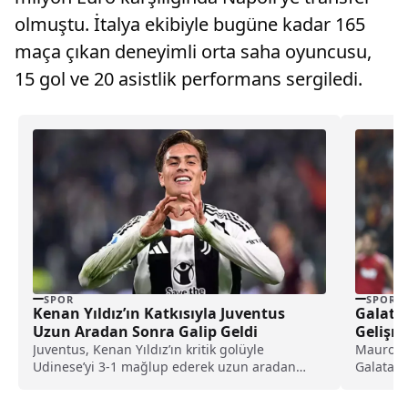
olmuştu. İtalya ekibiyle bugüne kadar 165
maça çıkan deneyimli orta saha oyuncusu,
15 gol ve 20 asistlik performans sergiledi.
SPOR
SPOR
Kenan Yıldız’ın Katkısıyla Juventus
Galatas
Uzun Aradan Sonra Galip Geldi
Gelişm
Juventus, Kenan Yıldız’ın kritik golüyle
Mauro Ic
Udinese’yi 3-1 mağlup ederek uzun aradan
Galatasa
sonra galibiyet sevinci yaşadı.
kırmızıl
euroluk 