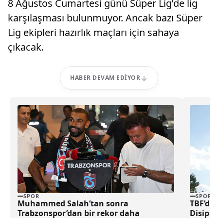
8 Ağustos Cumartesi günü Süper Lig’de lig
karşılaşması bulunmuyor. Ancak bazı Süper
Lig ekipleri hazırlık maçları için sahaya
çıkacak.
HABER DEVAM EDIYOR
SPOR
SPOR
Muhammed Salah’tan sonra
TBF’den
Trabzonspor’dan bir rekor daha
Disipli