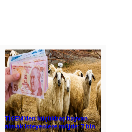
TİGEM’den küçükbaş hayvan
almak isteyenlere müjde: 7 bin