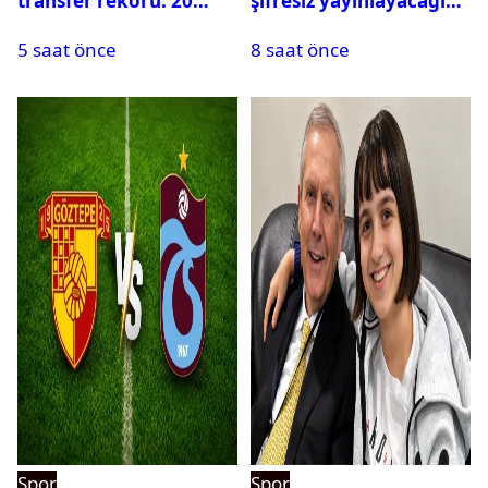
transfer rekoru: 20
şifresiz yayınlayacağı
saatte 15 transfer
maçlar belli oldu
5 saat önce
8 saat önce
Spor
Spor