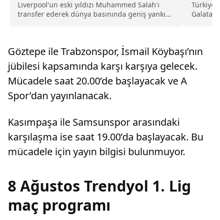
Liverpool'un eski yıldızı Muhammed Salah'ı
Türkiye 
transfer ederek dünya basınında geniş yankı
Galatasa
uyandıran Trabzonspor, yeni sezon kombine
çirkin te
satışlarında 18 bine ulaşarak tarihinin en
kulübe 90
yüksek kombine satış rekorunu kırdığını
Göztepe ile Trabzonspor, İsmail Köybaşı’nın
açıkladı.
jübilesi kapsamında karşı karşıya gelecek.
Mücadele saat 20.00’de başlayacak ve A
Spor’dan yayınlanacak.
Kasımpaşa ile Samsunspor arasındaki
karşılaşma ise saat 19.00’da başlayacak. Bu
mücadele için yayın bilgisi bulunmuyor.
8 Ağustos Trendyol 1. Lig
maç programı