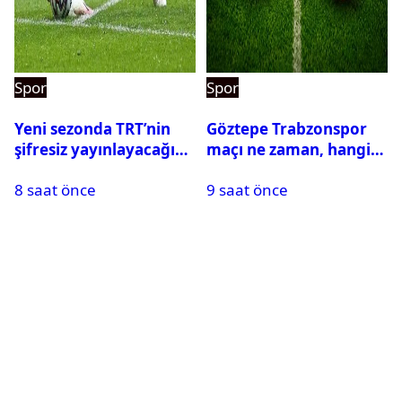
Spor
Spor
Yeni sezonda TRT’nin
Göztepe Trabzonspor
şifresiz yayınlayacağı
maçı ne zaman, hangi
maçlar belli oldu
kanalda? Salah
8 saat önce
9 saat önce
oynayacak mı?