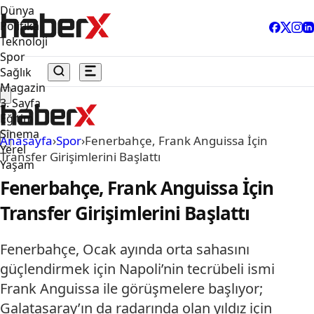
Dünya
Politika
Teknoloji
Spor
Sağlık
Magazin
3. Sayfa
Eğitim
Sinema
Anasayfa
›
Spor
›
Fenerbahçe, Frank Anguissa İçin
Yerel
Transfer Girişimlerini Başlattı
Yaşam
Fenerbahçe, Frank Anguissa İçin
Transfer Girişimlerini Başlattı
Fenerbahçe, Ocak ayında orta sahasını
güçlendirmek için Napoli’nin tecrübeli ismi
Frank Anguissa ile görüşmelere başlıyor;
Galatasaray’ın da radarında olan yıldız için