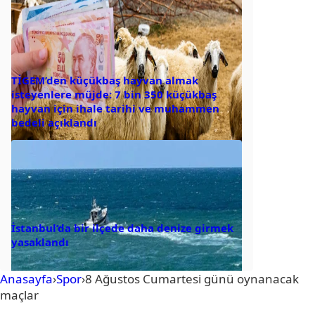
TİGEM’den küçükbaş hayvan almak
isteyenlere müjde: 7 bin 350 küçükbaş
hayvan için ihale tarihi ve muhammen
bedeli açıklandı
İstanbul’da bir ilçede daha denize girmek
yasaklandı
Anasayfa
›
Spor
›
8 Ağustos Cumartesi günü oynanacak
maçlar