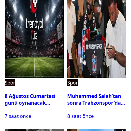
Spor
Spor
8 Ağustos Cumartesi
Muhammed Salah’tan
günü oynanacak
sonra Trabzonspor’dan
maçlar
bir rekor daha
7 saat önce
8 saat önce