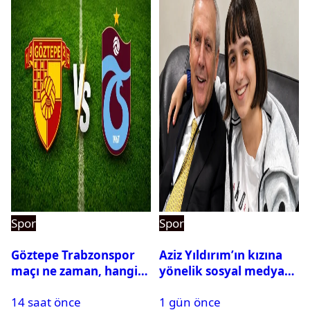
Spor
Spor
Göztepe Trabzonspor
Aziz Yıldırım’ın kızına
maçı ne zaman, hangi
yönelik sosyal medya
kanalda? Salah
paylaşımı yapan şüpheli
14 saat önce
1 gün önce
oynayacak mı?
hakkında karar çıktı