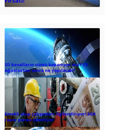
Fırsatı!
SD kanalların tümü kapanıyor mu? 15
Ağustos’tan sonra ne yapılacak?
Emekli olup çalışanları ilgilendiriyor! SGK
rapor parası ödemiyor