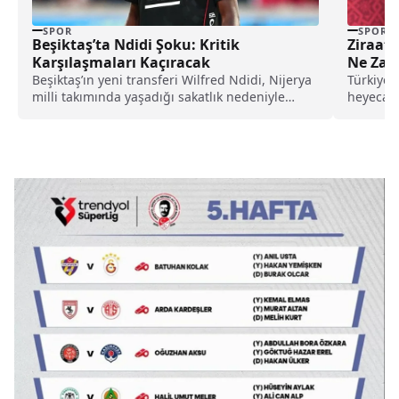
SPOR
SPOR
Beşiktaş’ta Ndidi Şoku: Kritik
Ziraat 
Karşılaşmaları Kaçıracak
Ne Zam
Beşiktaş’ın yeni transferi Wilfred Ndidi, Nijerya
Türkiye'
milli takımında yaşadığı sakatlık nedeniyle
heyecanı 
oynanacak önemli iki lig maçında forma
giyemeyecek.