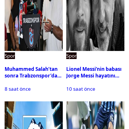
Spor
Spor
Muhammed Salah’tan
Lionel Messi’nin babası
sonra Trabzonspor’dan
Jorge Messi hayatını
bir rekor daha
kaybetti
8 saat önce
10 saat önce