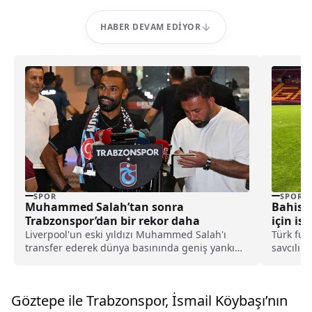
HABER DEVAM EDIYOR
SPOR
SPOR
Muhammed Salah’tan sonra
Bahis 
Trabzonspor’dan bir rekor daha
için is
Liverpool'un eski yıldızı Muhammed Salah'ı
Türk fut
transfer ederek dünya basınında geniş yankı
savcılık 
uyandıran Trabzonspor, yeni sezon kombine
yönetici
satışlarında 18 bine ulaşarak tarihinin en
İşte diğe
yüksek kombine satış rekorunu kırdığını
Göztepe ile Trabzonspor, İsmail Köybaşı’nın
açıkladı.