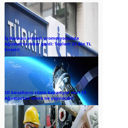
İş Bankası emekli promosyonunda
Ağustos’ta rekor geldi: Toplam 25 Bin TL
Fırsatı!
SD kanalların tümü kapanıyor mu? 15
Ağustos’tan sonra ne yapılacak?