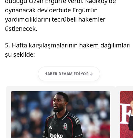
düdüğü Ozan Ergün’e verdi. Kadıköy’de
oynanacak dev derbide Ergün’ün
yardımcılıklarını tecrübeli hakemler
üstlenecek.
5. Hafta karşılaşmalarının hakem dağılımları
şu şekilde:
HABER DEVAM EDIYOR