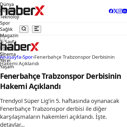
Dünya
Politika
Teknoloji
Spor
Sağlık
Magazin
3. Sayfa
Eğitim
Sinema
Anasayfa
›
Spor
›
Fenerbahçe Trabzonspor Derbisinin
Yerel
Hakemi Açıklandı
Yaşam
Fenerbahçe Trabzonspor Derbisinin
Hakemi Açıklandı
Trendyol Süper Lig’in 5. haftasında oynanacak
Fenerbahçe Trabzonspor derbisi ile diğer
karşılaşmaların hakemleri açıklandı. İşte.
detaylar...