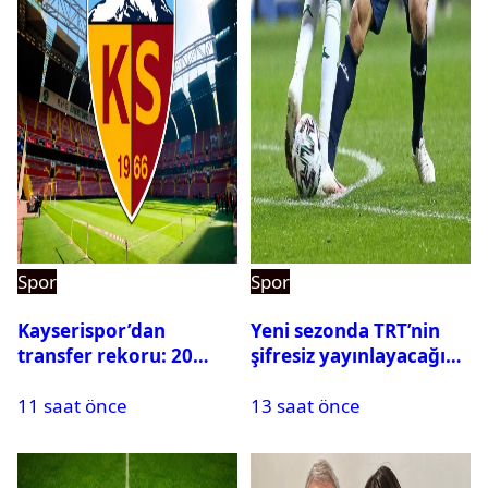
Spor
Spor
Kayserispor’dan
Yeni sezonda TRT’nin
transfer rekoru: 20
şifresiz yayınlayacağı
saatte 15 transfer
maçlar belli oldu
11 saat önce
13 saat önce