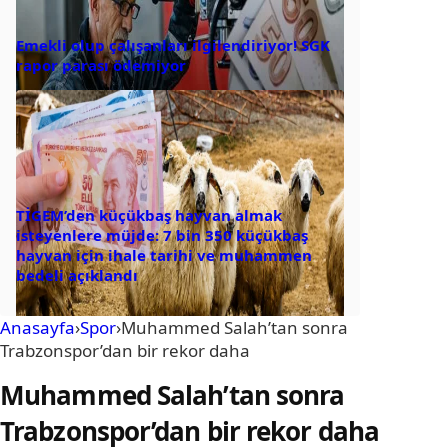
Emekli olup çalışanları ilgilendiriyor! SGK
rapor parası ödemiyor
TİGEM’den küçükbaş hayvan almak
isteyenlere müjde: 7 bin 350 küçükbaş
hayvan için ihale tarihi ve muhammen
bedeli açıklandı
Anasayfa
›
Spor
›
Muhammed Salah’tan sonra
Trabzonspor’dan bir rekor daha
Muhammed Salah’tan sonra
Trabzonspor’dan bir rekor daha