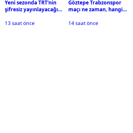
Yeni sezonda TRT’nin
Göztepe Trabzonspor
şifresiz yayınlayacağı
maçı ne zaman, hangi
maçlar belli oldu
kanalda? Salah
13 saat önce
14 saat önce
oynayacak mı?