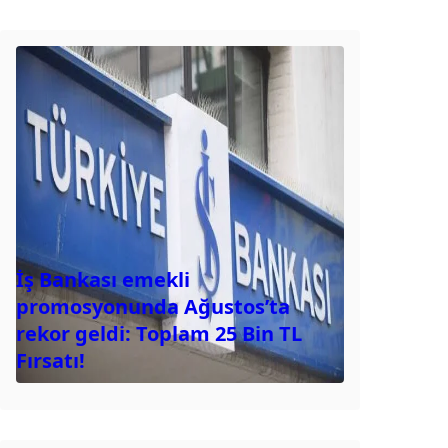
İş Bankası emekli
promosyonunda Ağustos’ta
rekor geldi: Toplam 25 Bin TL
Fırsatı!