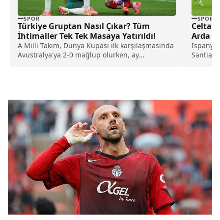
SPOR
SPOR
Türkiye Gruptan Nasıl Çıkar? Tüm
Celta V
İhtimaller Tek Tek Masaya Yatırıldı!
Arda Gü
A Milli Takım, Dünya Kupası ilk karşılaşmasında
İspanya 
Avustralya'ya 2-0 mağlup olurken, ay
Santiago
yıldızlıların gruptan çıkması için üç farklı
ağırladı. 
senaryonun olduğu öğrenildi. Peki, Türkiye
gruptan nasıl çıkar?