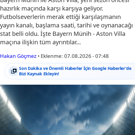
hazırlık maçında karşı karşıya geliyor.
Futbolseverlerin merak ettiği karşılaşmanın
yayın kanalı, başlama saati, tarihi ve oynanacağı
stat belli oldu. İşte Bayern Münih - Aston Villa
maçına ilişkin tüm ayrıntılar...
Hakan Göçmez
•
Eklenme:
07.08.2026 - 07:48
Son Dakika ve Önemli Haberler İçin Google Haberler'de
Bizi Kaynak Ekleyin!