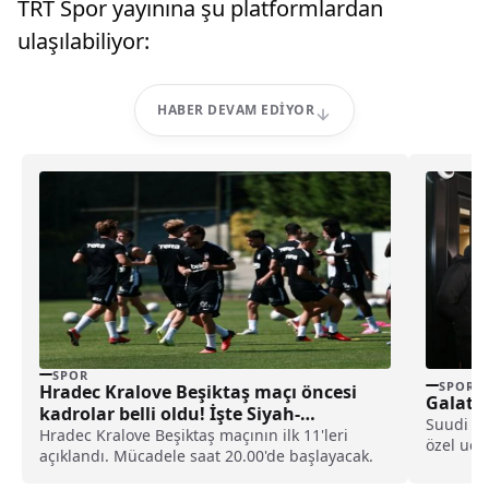
TRT Spor yayınına şu platformlardan
ulaşılabiliyor:
HABER DEVAM EDIYOR
SPOR
SPOR
Hradec Kralove Beşiktaş maçı öncesi
Galatas
kadrolar belli oldu! İşte Siyah-
Suudi Ar
Beyazlıların 11’i
Hradec Kralove Beşiktaş maçının ilk 11'leri
özel uçak
açıklandı. Mücadele saat 20.00'de başlayacak.
kafileyi,