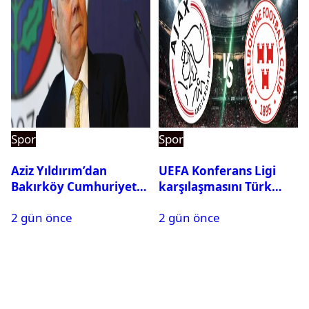
Spor
Spor
Aziz Yıldırım’dan
UEFA Konferans Ligi
Bakırköy Cumhuriyet
karşılaşmasını Türk
Başsavcılığına suç
hakem yönetecek
2 gün önce
2 gün önce
duyurusu