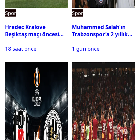
Spor
Spor
Hradec Kralove
Muhammed Salah’ın
Beşiktaş maçı öncesi
Trabzonspor’a 2 yıllık
kadrolar belli oldu! İşte
maliyeti belli oldu
18 saat önce
1 gün önce
Siyah-Beyazlıların 11’i