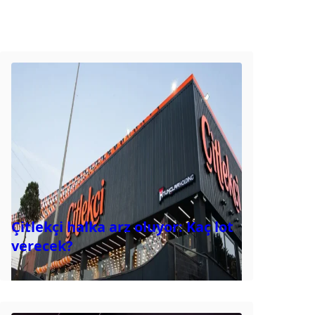
Çitlekçi halka arz oluyor: Kaç lot
verecek?