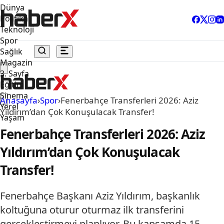
Dünya
Politika
Teknoloji
Spor
Sağlık
Magazin
3. Sayfa
Eğitim
Sinema
Anasayfa
›
Spor
›
Fenerbahçe Transferleri 2026: Aziz
Yerel
Yıldırım’dan Çok Konuşulacak Transfer!
Yaşam
Fenerbahçe Transferleri 2026: Aziz
Yıldırım’dan Çok Konuşulacak
Transfer!
Fenerbahçe Başkanı Aziz Yıldırım, başkanlık
koltuğuna oturur oturmaz ilk transferini
gerçekleştirmeyi planlıyor. Bu kapsamda 15