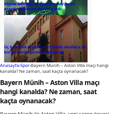
Ahbap Derneği’ne yönetim kayyumu
atandı: Kapatma davası açıldı
Üç bakanlık duyurdu: 81 ildeki okullara 30
bin güvenlik görevlisi alınacak
Anasayfa
›
Spor
›
Bayern Münih – Aston Villa maçı hangi
kanalda? Ne zaman, saat kaçta oynanacak?
Bayern Münih – Aston Villa maçı
hangi kanalda? Ne zaman, saat
kaçta oynanacak?
Bayern Münih ile Aston Villa, yeni sezon öncesi