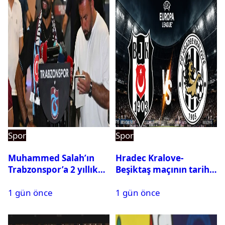
Spor
Spor
Muhammed Salah’ın
Hradec Kralove-
Trabzonspor’a 2 yıllık
Beşiktaş maçının tarihi
maliyeti belli oldu
ve saati açıklandı
1 gün önce
1 gün önce