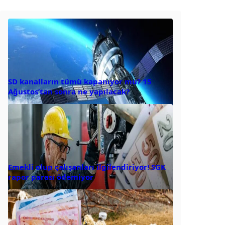
SD kanalların tümü kapanıyor mu? 15
Ağustos’tan sonra ne yapılacak?
Emekli olup çalışanları ilgilendiriyor! SGK
rapor parası ödemiyor