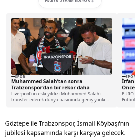
HABER DEVAM EDIYOR
SPOR
SPOR
Muhammed Salah’tan sonra
İrfan C
Trabzonspor’dan bir rekor daha
Öncesi 
Liverpool'un eski yıldızı Muhammed Salah'ı
EURO 202
transfer ederek dünya basınında geniş yankı
Futbol T
uyandıran Trabzonspor, yeni sezon kombine
Opus...
satışlarında 18 bine ulaşarak tarihinin en
yüksek kombine satış rekorunu kırdığını
Göztepe ile Trabzonspor, İsmail Köybaşı’nın
açıkladı.
jübilesi kapsamında karşı karşıya gelecek.