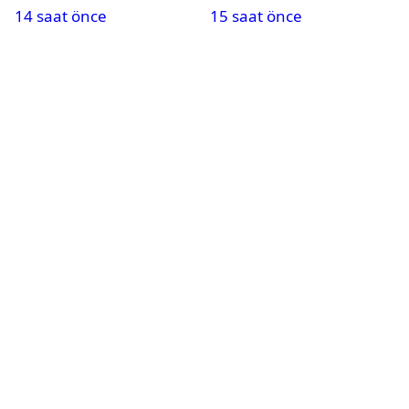
14 saat önce
15 saat önce
oynayacak mı?