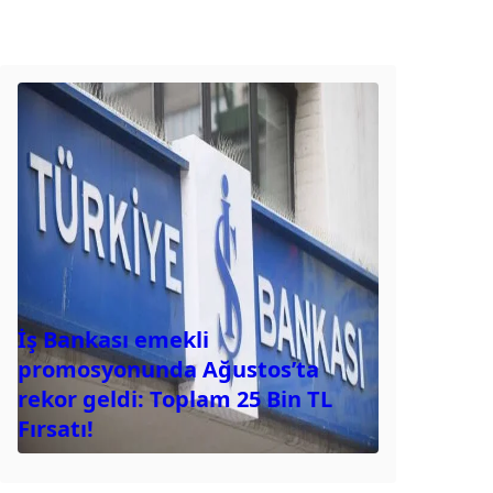
İş Bankası emekli
promosyonunda Ağustos’ta
rekor geldi: Toplam 25 Bin TL
Fırsatı!