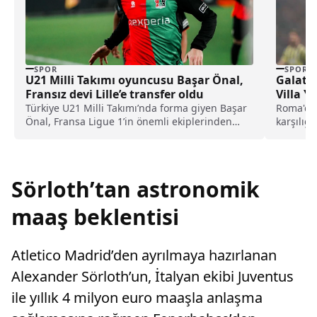
SPOR
SPOR
U21 Milli Takımı oyuncusu Başar Önal,
Galatas
Fransız devi Lille’e transfer oldu
Villa Y
Türkiye U21 Milli Takımı’nda forma giyen Başar
Roma'dan
Önal, Fransa Ligue 1’in önemli ekiplerinden
karşılığ
Lille ile 12,5 milyon bonservis bedeliyle 4 yıllık
Galatasa
sözleşme imzaladı.
Sörloth’tan astronomik
maaş beklentisi
Atletico Madrid’den ayrılmaya hazırlanan
Alexander Sörloth’un, İtalyan ekibi Juventus
ile yıllık 4 milyon euro maaşla anlaşma