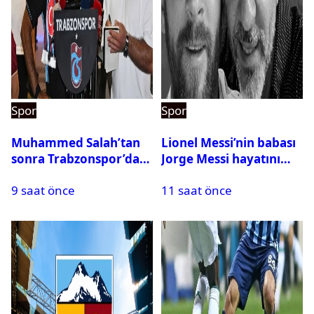
Spor
Spor
Muhammed Salah’tan
Lionel Messi’nin babası
sonra Trabzonspor’dan
Jorge Messi hayatını
bir rekor daha
kaybetti
9 saat önce
11 saat önce