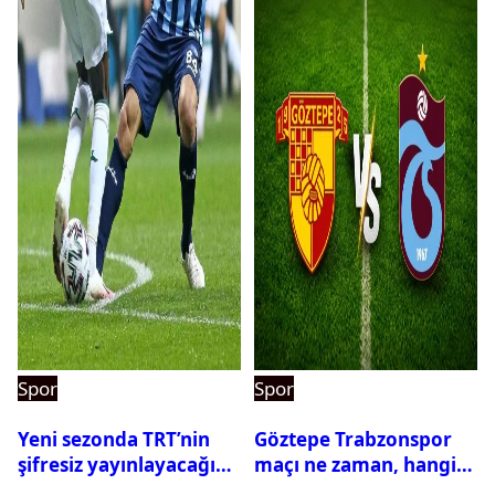
Spor
Spor
Yeni sezonda TRT’nin
Göztepe Trabzonspor
şifresiz yayınlayacağı
maçı ne zaman, hangi
maçlar belli oldu
kanalda? Salah