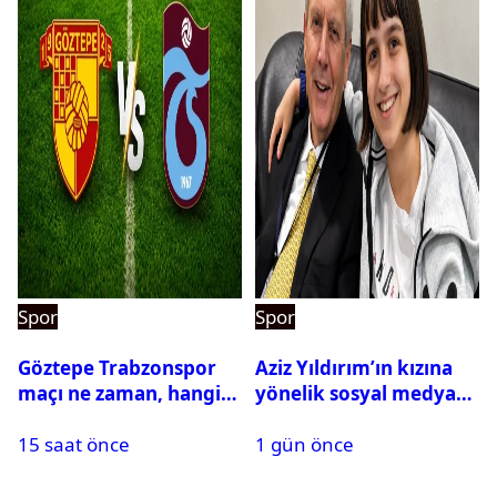
Spor
Spor
Göztepe Trabzonspor
Aziz Yıldırım’ın kızına
maçı ne zaman, hangi
yönelik sosyal medya
kanalda? Salah
paylaşımı yapan şüpheli
15 saat önce
1 gün önce
oynayacak mı?
hakkında karar çıktı