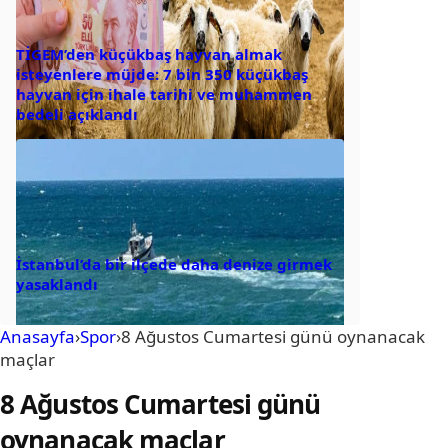
TİGEM’den küçükbaş hayvan almak
isteyenlere müjde: 7 bin 350 küçükbaş
hayvan için ihale tarihi ve muhammen
bedeli açıklandı
İstanbul’da bir ilçede daha denize girmek
yasaklandı
Anasayfa
›
Spor
›
8 Ağustos Cumartesi günü oynanacak
maçlar
8 Ağustos Cumartesi günü
oynanacak maçlar