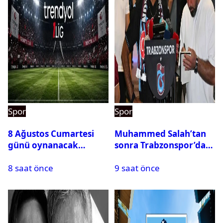
Spor
Spor
8 Ağustos Cumartesi
Muhammed Salah’tan
günü oynanacak
sonra Trabzonspor’dan
maçlar
bir rekor daha
8 saat önce
9 saat önce