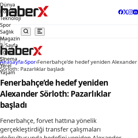
Dünya
Politika
Teknoloji
Spor
Sağlık
Magazin
3. Sayfa
Eğitim
Sinema
Anasayfa
›
Spor
›
Fenerbahçe’de hedef yeniden Alexander
Yerel
Sörloth: Pazarlıklar başladı
Yaşam
Fenerbahçe’de hedef yeniden
Alexander Sörloth: Pazarlıklar
başladı
Fenerbahçe, forvet hattına yönelik
gerçekleştirdiği transfer çalışmaları
doğrultusunda hedefini yeniden Alexander