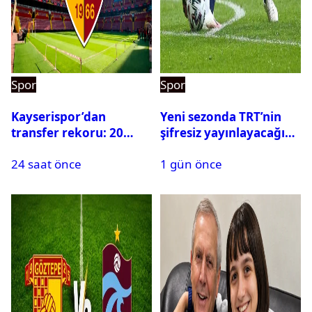
Spor
Spor
Kayserispor’dan
Yeni sezonda TRT’nin
transfer rekoru: 20
şifresiz yayınlayacağı
saatte 15 transfer
maçlar belli oldu
24 saat önce
1 gün önce