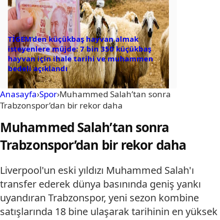
TİGEM’den küçükbaş hayvan almak
isteyenlere müjde: 7 bin 350 küçükbaş
hayvan için ihale tarihi ve muhammen
bedeli açıklandı
Anasayfa
›
Spor
›
Muhammed Salah’tan sonra
Trabzonspor’dan bir rekor daha
Muhammed Salah’tan sonra
Trabzonspor’dan bir rekor daha
Liverpool'un eski yıldızı Muhammed Salah'ı
transfer ederek dünya basınında geniş yankı
uyandıran Trabzonspor, yeni sezon kombine
satışlarında 18 bine ulaşarak tarihinin en yüksek