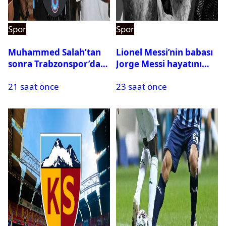
Spor
Spor
Muhammed Salah’tan
Lionel Messi’nin babası
sonra Trabzonspor’dan
Jorge Messi hayatını
bir rekor daha
kaybetti
21 saat önce
23 saat önce