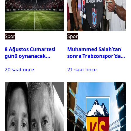
Spor
Spor
8 Ağustos Cumartesi
Muhammed Salah’tan
günü oynanacak
sonra Trabzonspor’dan
maçlar
bir rekor daha
20 saat önce
21 saat önce