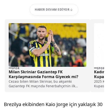
HABER DEVAM EDIYOR
SPOR
SPOR
Milan Skriniar Gaziantep FK
Kadınl
Karşılaşmasında Forma Giyecek mi?
Kupası
Cezası biten Milan Skriniar, bu akşamki
2025 Kad
Gaziantep FK maçında Fenerbahçe’nin ilk
Kupası’n
11’inde sahaya çıkabilir.
bugün An
şampiyon
Brezilya ekibinden Kaio Jorge için yaklaşık 30