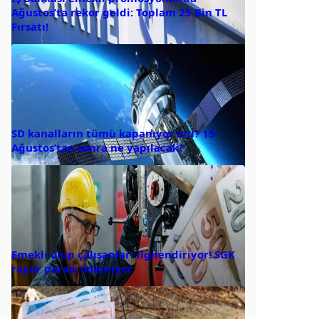
Ağustos’ta rekor geldi: Toplam 25 Bin TL
Fırsatı!
SD kanalların tümü kapanıyor mu? 15
Ağustos’tan sonra ne yapılacak?
Emekli olup çalışanları ilgilendiriyor! SGK
rapor parası ödemiyor