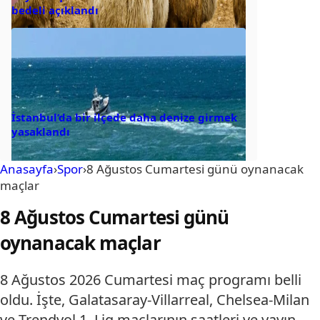
bedeli açıklandı
İstanbul’da bir ilçede daha denize girmek
yasaklandı
Anasayfa
›
Spor
›
8 Ağustos Cumartesi günü oynanacak
maçlar
8 Ağustos Cumartesi günü
oynanacak maçlar
8 Ağustos 2026 Cumartesi maç programı belli
oldu. İşte, Galatasaray-Villarreal, Chelsea-Milan
ve Trendyol 1. Lig maçlarının saatleri ve yayın