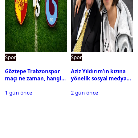
Spor
Spor
Göztepe Trabzonspor
Aziz Yıldırım’ın kızına
maçı ne zaman, hangi
yönelik sosyal medya
kanalda? Salah
paylaşımı yapan şüpheli
1 gün önce
2 gün önce
oynayacak mı?
hakkında karar çıktı