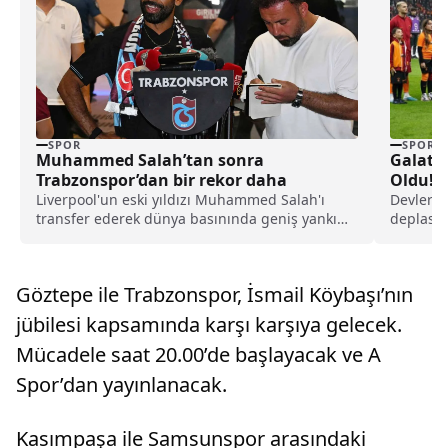
SPOR
SPOR
Muhammed Salah’tan sonra
Galata
Trabzonspor’dan bir rekor daha
Oldu! Y
Liverpool'un eski yıldızı Muhammed Salah'ı
Devler L
transfer ederek dünya basınında geniş yankı
deplasma
uyandıran Trabzonspor, yeni sezon kombine
kadrosu 
satışlarında 18 bine ulaşarak tarihinin en
yüksek kombine satış rekorunu kırdığını
Göztepe ile Trabzonspor, İsmail Köybaşı’nın
açıkladı.
jübilesi kapsamında karşı karşıya gelecek.
Mücadele saat 20.00’de başlayacak ve A
Spor’dan yayınlanacak.
Kasımpaşa ile Samsunspor arasındaki