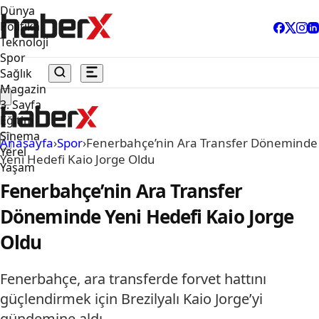
Dünya
Politika
Teknoloji
Spor
Sağlık
Magazin
3. Sayfa
Eğitim
Sinema
Anasayfa
›
Spor
›
Fenerbahçe’nin Ara Transfer Döneminde
Yerel
Yeni Hedefi Kaio Jorge Oldu
Yaşam
Fenerbahçe’nin Ara Transfer
Döneminde Yeni Hedefi Kaio Jorge
Oldu
Fenerbahçe, ara transferde forvet hattını
güçlendirmek için Brezilyalı Kaio Jorge’yi
gündemine aldı.