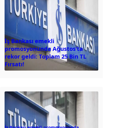
İş Bankası emekli
promosyonunda Ağustos’ta
rekor geldi: Toplam 25 Bin TL
Fırsatı!
İş Bankası emekli promosyonunda