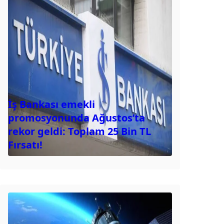
İş Bankası emekli
promosyonunda Ağustos’ta
rekor geldi: Toplam 25 Bin TL
Fırsatı!