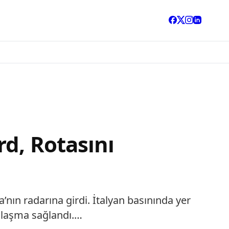
d, Rotasını
ın radarına girdi. İtalyan basınında yer
anlaşma sağlandı.…