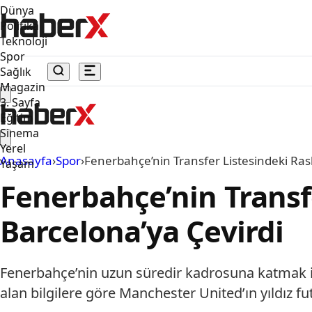
Dünya
Politika
Teknoloji
Spor
Sağlık
Magazin
3. Sayfa
Eğitim
Sinema
Yerel
Anasayfa
›
Spor
›
Fenerbahçe’nin Transfer Listesindeki Ras
Yaşam
Fenerbahçe’nin Transfe
Barcelona’ya Çevirdi
Fenerbahçe’nin uzun süredir kadrosuna katmak ist
alan bilgilere göre Manchester United’ın yıldız 