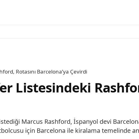
hford, Rotasını Barcelona’ya Çevirdi
r Listesindeki Rashfor
ediği Marcus Rashford, İspanyol devi Barcelona’n
futbolcusu için Barcelona ile kiralama temelinde 