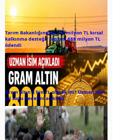
Tarım Bakanlığından 131 milyon TL kırsal
kalkınma desteği: Toplam 688 milyon TL
ödendi
Gram altın 8 bin TL olacak mı? Uzman isim
yıl sonu hedefini açıkladı