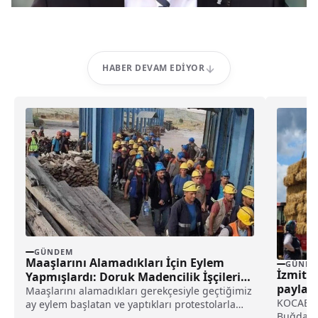
HABER DEVAM EDIYOR
GÜNDEM
Maaşlarını Alamadıkları İçin Eylem
GÜNDE
İzmit b
Yapmışlardı: Doruk Madencilik İşçileri
paylaş
Yeniden Eyleme Hazırlanıyor!
Maaşlarını alamadıkları gerekçesiyle geçtiğimiz
KOCAELİ 
ay eylem başlatan ve yaptıkları protestolarla
Buğdayı
Türkiye gündemine oturan Doruk Madencilik