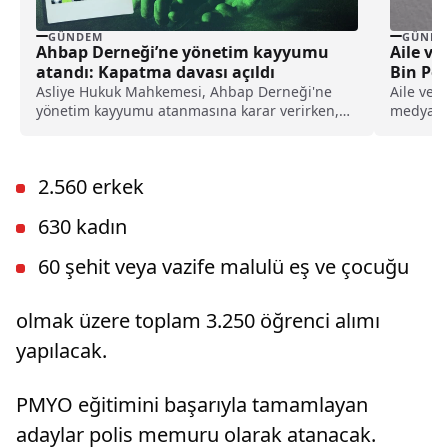
GÜNDEM
GÜNDE
Ahbap Derneği’ne yönetim kayyumu
Aile ve
atandı: Kapatma davası açıldı
Bin Per
Verdi
Asliye Hukuk Mahkemesi, Ahbap Derneği'ne
Aile ve 
yönetim kayyumu atanmasına karar verirken,
medyada 
İstanbul Cumhuriyet Başsavcılığı ise, derneğin
iddiaların
kapatılması için Asliye Hukuk Mahkemesi'ne
dava açtı.
2.560 erkek
630 kadın
60 şehit veya vazife malulü eş ve çocuğu
olmak üzere toplam 3.250 öğrenci alımı
yapılacak.
PMYO eğitimini başarıyla tamamlayan
adaylar polis memuru olarak atanacak.