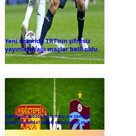
Yeni sezonda TRT’nin şifresiz
yayınlayacağı maçlar belli oldu
Göztepe Trabzonspor maçı ne zaman,
hangi kanalda? Salah oynayacak mı?