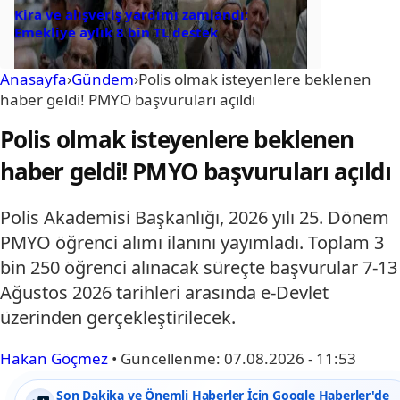
Kira ve alışveriş yardımı zamlandı:
Emekliye aylık 8 bin TL destek
Anasayfa
›
Gündem
›
Polis olmak isteyenlere beklenen
haber geldi! PMYO başvuruları açıldı
Polis olmak isteyenlere beklenen
haber geldi! PMYO başvuruları açıldı
Polis Akademisi Başkanlığı, 2026 yılı 25. Dönem
PMYO öğrenci alımı ilanını yayımladı. Toplam 3
bin 250 öğrenci alınacak süreçte başvurular 7-13
Ağustos 2026 tarihleri arasında e-Devlet
üzerinden gerçekleştirilecek.
Hakan Göçmez
•
Güncellenme:
07.08.2026 - 11:53
Son Dakika ve Önemli Haberler İçin Google Haberler'de