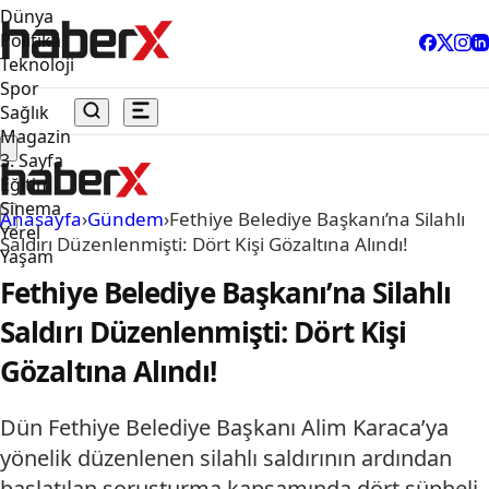
Dünya
Politika
Teknoloji
Spor
Sağlık
Magazin
3. Sayfa
Eğitim
Sinema
Anasayfa
›
Gündem
›
Fethiye Belediye Başkanı’na Silahlı
Yerel
Saldırı Düzenlenmişti: Dört Kişi Gözaltına Alındı!
Yaşam
Fethiye Belediye Başkanı’na Silahlı
Saldırı Düzenlenmişti: Dört Kişi
Gözaltına Alındı!
Dün Fethiye Belediye Başkanı Alim Karaca’ya
yönelik düzenlenen silahlı saldırının ardından
başlatılan soruşturma kapsamında dört şüpheli