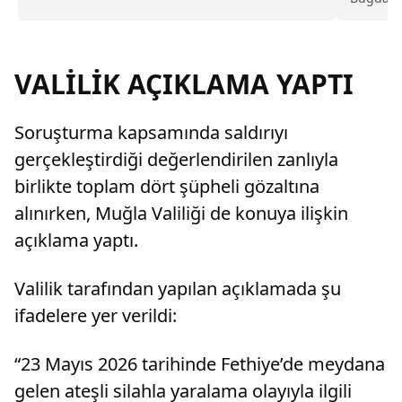
Kozluca 
işçileri, günler süren eylemlerin ardından
bakanlıkların garantörlüğünde ücret ve
tazminatlarının ödeneceğine dair güvence
almıştı. Ancak ödemelerin bayram sonrasına
VALİLİK AÇIKLAMA YAPTI
ertelenmesi nedeniyle işçilerin 1 Haziran’da
yeniden eyleme başlayacağı ifade edildi.
Soruşturma kapsamında saldırıyı
gerçekleştirdiği değerlendirilen zanlıyla
birlikte toplam dört şüpheli gözaltına
alınırken, Muğla Valiliği de konuya ilişkin
açıklama yaptı.
Valilik tarafından yapılan açıklamada şu
ifadelere yer verildi:
“23 Mayıs 2026 tarihinde Fethiye’de meydana
gelen ateşli silahla yaralama olayıyla ilgili