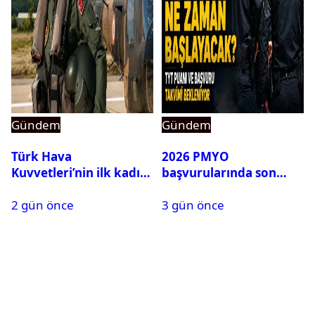
Gündem
Gündem
Türk Hava
2026 PMYO
Kuvvetleri’nin ilk kadın
başvurularında son
generali Özlem
durum ne?
2 gün önce
3 gün önce
Karapınar hakkında
dikkat çeken detay
ortaya çıktı