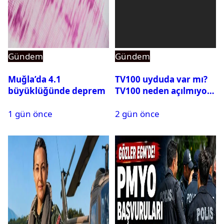
Gündem
Gündem
Muğla’da 4.1
TV100 uyduda var mı?
büyüklüğünde deprem
TV100 neden açılmıyor?
1 gün önce
2 gün önce