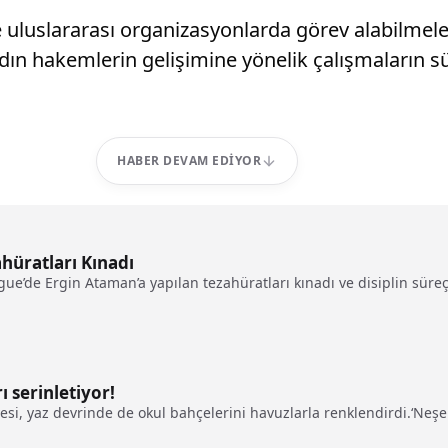
uluslararası organizasyonlarda görev alabilmeleri i
kadın hakemlerin gelişimine yönelik çalışmaları
HABER DEVAM EDIYOR
hüratları Kınadı
’de Ergin Ataman’a yapılan tezahüratları kınadı ve disiplin süreçler
 serinletiyor!
si, yaz devrinde de okul bahçelerini havuzlarla renklendirdi.‘Neşeli