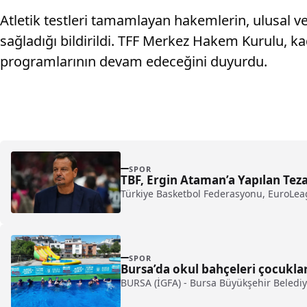
Atletik testleri tamamlayan hakemlerin, ulusal ve 
sağladığı bildirildi. TFF Merkez Hakem Kurulu, 
programlarının devam edeceğini duyurdu.
SPOR
TBF, Ergin Ataman’a Yapılan Teza
Türkiye Basketbol Federasyonu, EuroLeague
SPOR
Bursa’da okul bahçeleri çocukları
BURSA (İGFA) - Bursa Büyükşehir Belediye