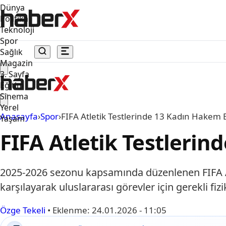
Dünya
Politika
Teknoloji
Spor
Sağlık
Magazin
3. Sayfa
Eğitim
Sinema
Yerel
Anasayfa
›
Spor
›
FIFA Atletik Testlerinde 13 Kadın Hakem B
Yaşam
FIFA Atletik Testlerin
2025-2026 sezonu kapsamında düzenlenen FIFA Atl
karşılayarak uluslararası görevler için gerekli fizik
Özge Tekeli
•
Eklenme:
24.01.2026 - 11:05