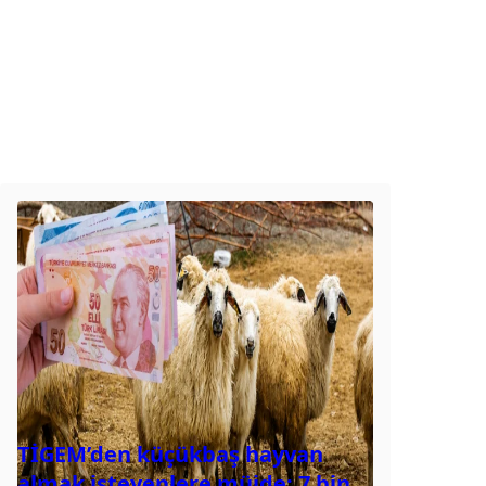
TİGEM’den küçükbaş hayvan
almak isteyenlere müjde: 7 bin