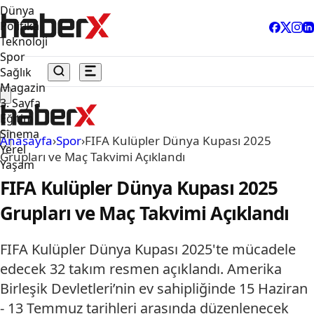
Dünya
Politika
Teknoloji
Spor
Sağlık
Magazin
3. Sayfa
Eğitim
Sinema
Anasayfa
›
Spor
›
FIFA Kulüpler Dünya Kupası 2025
Yerel
Grupları ve Maç Takvimi Açıklandı
Yaşam
FIFA Kulüpler Dünya Kupası 2025
Grupları ve Maç Takvimi Açıklandı
FIFA Kulüpler Dünya Kupası 2025'te mücadele
edecek 32 takım resmen açıklandı. Amerika
Birleşik Devletleri’nin ev sahipliğinde 15 Haziran
- 13 Temmuz tarihleri arasında düzenlenecek