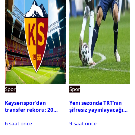
Spor
Spor
Kayserispor’dan
Yeni sezonda TRT’nin
transfer rekoru: 20
şifresiz yayınlayacağı
saatte 15 transfer
maçlar belli oldu
6 saat önce
9 saat önce