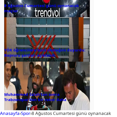
8 Ağustos Cumartesi günü oynanacak
maçlar
YÖK öğrencilere burs desteğini duyurdu:
Başvuru şartları açıklandı
Muhammed Salah’tan sonra
Trabzonspor’dan bir rekor daha
Anasayfa
›
Spor
›
8 Ağustos Cumartesi günü oynanacak