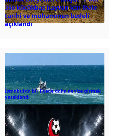
350 küçükbaş hayvan için ihale
tarihi ve muhammen bedeli
açıklandı
İstanbul’da bir ilçede daha denize girmek
yasaklandı