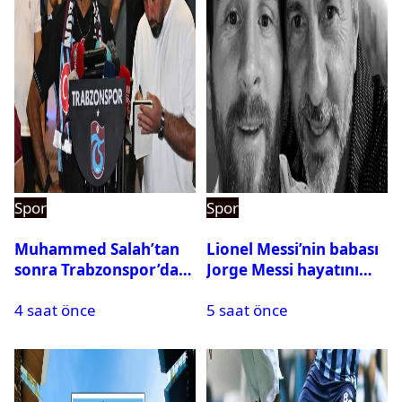
Spor
Spor
Muhammed Salah’tan
Lionel Messi’nin babası
sonra Trabzonspor’dan
Jorge Messi hayatını
bir rekor daha
kaybetti
4 saat önce
5 saat önce