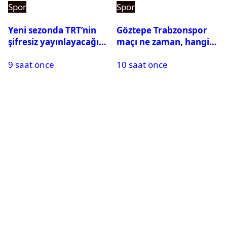
Spor
Spor
Yeni sezonda TRT’nin
Göztepe Trabzonspor
şifresiz yayınlayacağı
maçı ne zaman, hangi
maçlar belli oldu
kanalda? Salah
9 saat önce
10 saat önce
oynayacak mı?