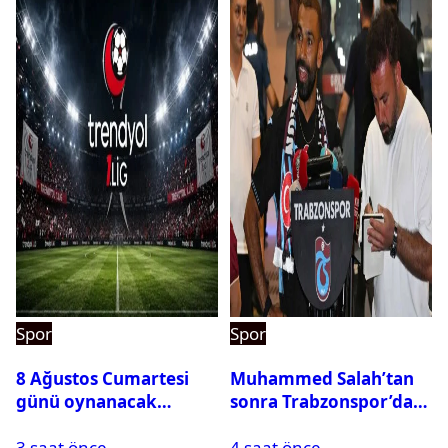
Spor
Spor
8 Ağustos Cumartesi
Muhammed Salah’tan
günü oynanacak
sonra Trabzonspor’dan
maçlar
bir rekor daha
3 saat önce
4 saat önce