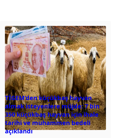
TİGEM’den küçükbaş hayvan
almak isteyenlere müjde: 7 bin
350 küçükbaş hayvan için ihale
tarihi ve muhammen bedeli
açıklandı