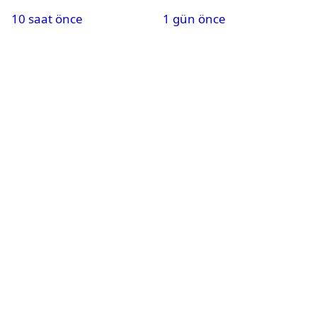
kanalda? Salah
paylaşımı yapan şüpheli
10 saat önce
1 gün önce
oynayacak mı?
hakkında karar çıktı