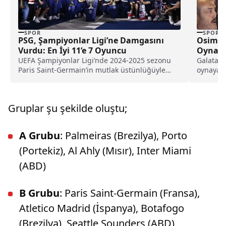
SPOR
SPOR
PSG, Şampiyonlar Ligi’ne Damgasını
Osimhe
Vurdu: En İyi 11’e 7 Oyuncu
Oynaya
UEFA Şampiyonlar Ligi’nde 2024-2025 sezonu
Galatasa
Paris Saint-Germain’in mutlak üstünlüğüyle
oynayac
tamamlandı. Finalde Inter’i 5-0 gibi...
merak ed
Gruplar şu şekilde oluştu;
A Grubu
: Palmeiras (Brezilya), Porto
(Portekiz), Al Ahly (Mısır), Inter Miami
(ABD)
B Grubu
: Paris Saint-Germain (Fransa),
Atletico Madrid (İspanya), Botafogo
(Brezilya), Seattle Sounders (ABD)