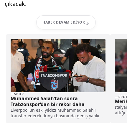
çıkacak.
HABER DEVAM EDIYOR
SPOR
SPOR
Muhammed Salah’tan sonra
Merih D
Trabzonspor’dan bir rekor daha
İtalyan 
Liverpool'un eski yıldızı Muhammed Salah'ı
attığı i
transfer ederek dünya basınında geniş yankı
Merih Dem
uyandıran Trabzonspor, yeni sezon kombine
satışlarında 18 bine ulaşarak tarihinin en