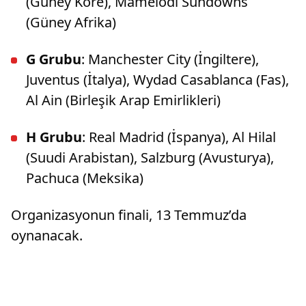
(Güney Kore), Mamelodi Sundowns
(Güney Afrika)
G Grubu
: Manchester City (İngiltere),
Juventus (İtalya), Wydad Casablanca (Fas),
Al Ain (Birleşik Arap Emirlikleri)
H Grubu
: Real Madrid (İspanya), Al Hilal
(Suudi Arabistan), Salzburg (Avusturya),
Pachuca (Meksika)
Organizasyonun finali, 13 Temmuz’da
oynanacak.