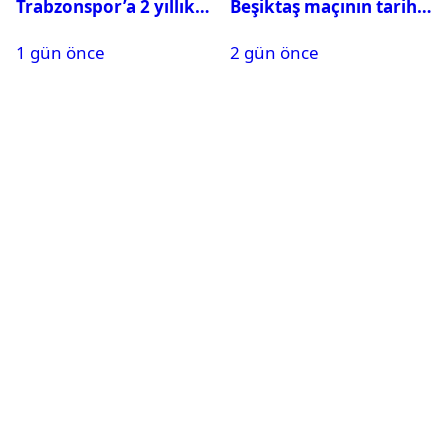
Trabzonspor’a 2 yıllık
Beşiktaş maçının tarihi
maliyeti belli oldu
ve saati açıklandı
1 gün önce
2 gün önce