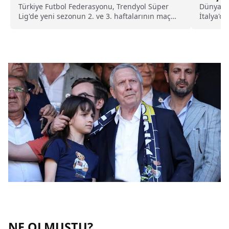
Türkiye Futbol Federasyonu, Trendyol Süper
Dünya Su
Lig'de yeni sezonun 2. ve 3. haftalarının maç
İtalya'da
programını duyurdu.
Toprak R
yarışında
NE OLMUŞTU?