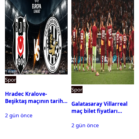
Spor
Spor
Hradec Kralove-
Beşiktaş maçının tarihi
Galatasaray Villarreal
ve saati açıklandı
maç bilet fiyatları
2 gün önce
açıklandı
2 gün önce