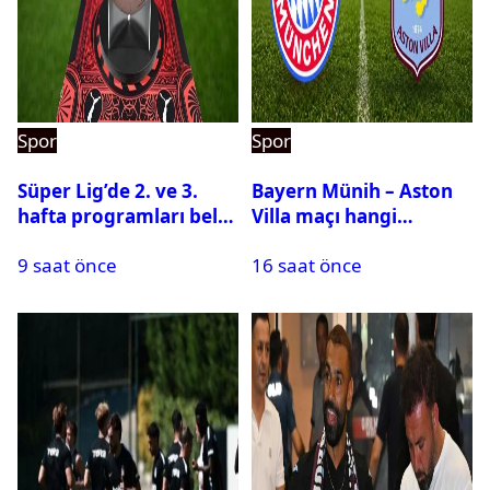
Spor
Spor
Süper Lig’de 2. ve 3.
Bayern Münih – Aston
hafta programları belli
Villa maçı hangi
oldu
kanalda? Ne zaman,
9 saat önce
16 saat önce
saat kaçta oynanacak?