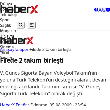
Dünya
Politika
Teknoloji
Spor
Sağlık
Magazin
3. Sayfa
Eğitim
Sinema
Anasayfa
›
Spor
›
Filede 2 takım birleşti
Yerel
Yaşam
Filede 2 takım birleşti
V. Güneş Sigorta Bayan Voleybol Takımı’nın
yoluna Türk Telekom’un desteğini alarak devam
edeceği açıklandı. Takımın ismi ise "V. Güneş
Sigorta Türk Telekom" olarak değişti.
HaberX Editör
•
Eklenme:
05.08.2009 - 23:54