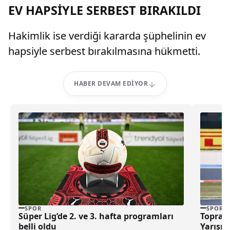
EV HAPSİYLE SERBEST BIRAKILDI
Hakimlik ise verdiği kararda şüphelinin ev
hapsiyle serbest bırakılmasına hükmetti.
HABER DEVAM EDIYOR
SPOR
SPOR
Süper Lig’de 2. ve 3. hafta programları
Toprak 
belli oldu
Yarışın