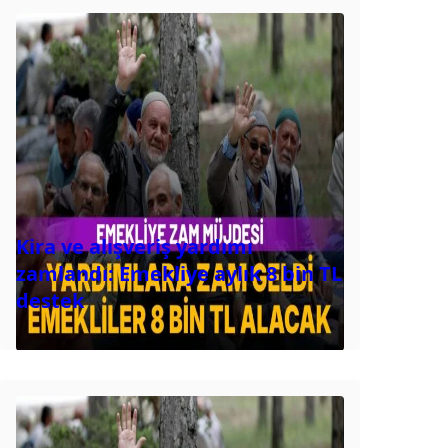
Kira ve alışveriş yardımı
zamlandı: Emekliye aylık 8 bin TL
destek