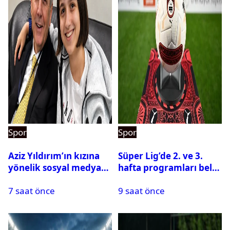
Spor
Spor
Aziz Yıldırım’ın kızına
Süper Lig’de 2. ve 3.
yönelik sosyal medya
hafta programları belli
paylaşımı yapan şüpheli
oldu
7 saat önce
9 saat önce
hakkında karar çıktı