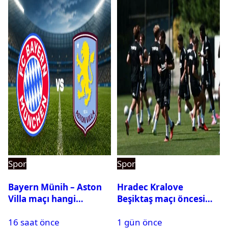
Spor
Spor
Bayern Münih – Aston
Hradec Kralove
Villa maçı hangi
Beşiktaş maçı öncesi
kanalda? Ne zaman,
kadrolar belli oldu! İşte
16 saat önce
1 gün önce
saat kaçta oynanacak?
Siyah-Beyazlıların 11’i