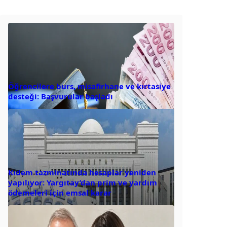
Öğrencilere burs, misafirhane ve kırtasiye
desteği: Başvurular başladı
Kıdem tazminatında hesaplar yeniden
yapılıyor: Yargıtay’dan prim ve yardım
ödemeleri için emsal karar