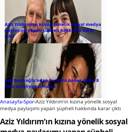
Aziz Yıldırım’ın kızına yönelik sosyal medya
paylaşımı yapan şüpheli hakkında karar
çıktı
Aslı Bekiroğlu’ndan bir kötü haber daha: 8
defa ameliyat olmuştu
Anasayfa
›
Spor
›
Aziz Yıldırım’ın kızına yönelik sosyal
medya paylaşımı yapan şüpheli hakkında karar çıktı
Aziz Yıldırım’ın kızına yönelik sosyal
medya paylaşımı yapan şüpheli