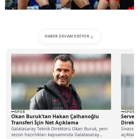
HABER DEVAM EDIYOR
SPOR
SPOR
Okan Buruk’tan Hakan Çalhanoğlu
Servet 
Transferi İçin Net Açıklama
Direkt
Galatasaray Teknik Direktörü Okan Buruk, yeni
Sivasspo
sezon hazırlıkları kapsamında Galatasaray
açıklamad