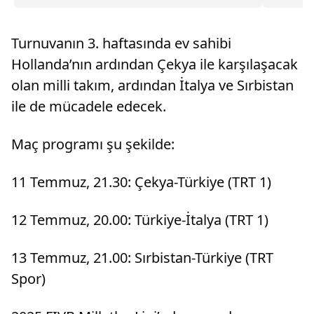
YouTube kanalına açıklamalarda bulundu....
hem futb
Turnuvanın 3. haftasında ev sahibi
Hollanda’nın ardından Çekya ile karşılaşacak
olan milli takım, ardından İtalya ve Sırbistan
ile de mücadele edecek.
Maç programı şu şekilde:
11 Temmuz, 21.30: Çekya-Türkiye (TRT 1)
12 Temmuz, 20.00: Türkiye-İtalya (TRT 1)
13 Temmuz, 21.00: Sırbistan-Türkiye (TRT
Spor)