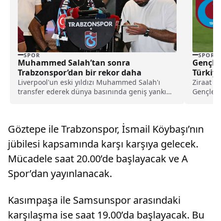
SPOR
SPOR
Muhammed Salah’tan sonra
Gençler
Trabzonspor’dan bir rekor daha
Türkiye
Zaman
Liverpool'un eski yıldızı Muhammed Salah'ı
Ziraat Tü
transfer ederek dünya basınında geniş yankı
Gençlerb
uyandıran Trabzonspor, yeni sezon kombine
Ankara’d
satışlarında 18 bine ulaşarak tarihinin en
yüksek kombine satış rekorunu kırdığını
Göztepe ile Trabzonspor, İsmail Köybaşı’nın
açıkladı.
jübilesi kapsamında karşı karşıya gelecek.
Mücadele saat 20.00’de başlayacak ve A
Spor’dan yayınlanacak.
Kasımpaşa ile Samsunspor arasındaki
karşılaşma ise saat 19.00’da başlayacak. Bu