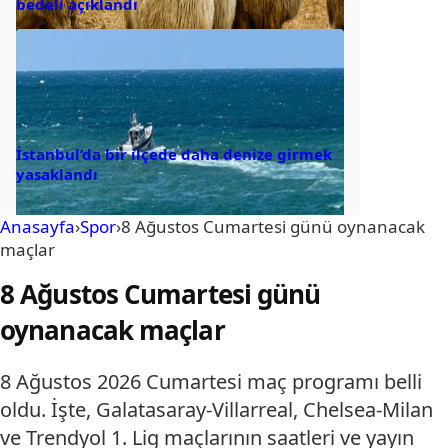
bedeli açıklandı
İstanbul’da bir ilçede daha denize girmek
yasaklandı
Anasayfa
›
Spor
›
8 Ağustos Cumartesi günü oynanacak
maçlar
8 Ağustos Cumartesi günü
oynanacak maçlar
8 Ağustos 2026 Cumartesi maç programı belli
oldu. İşte, Galatasaray-Villarreal, Chelsea-Milan
ve Trendyol 1. Lig maçlarının saatleri ve yayın