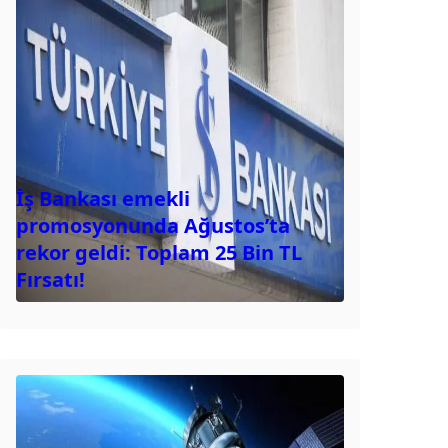
İş Bankası emekli
promosyonunda Ağustos’ta
rekor geldi: Toplam 25 Bin TL
Fırsatı!