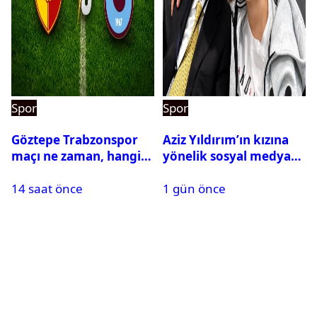
Spor
Spor
Göztepe Trabzonspor
Aziz Yıldırım’ın kızına
maçı ne zaman, hangi
yönelik sosyal medya
kanalda? Salah
paylaşımı yapan şüpheli
14 saat önce
1 gün önce
oynayacak mı?
hakkında karar çıktı