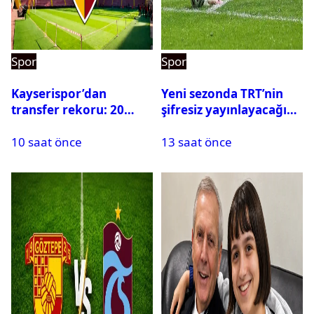
Spor
Spor
Kayserispor’dan
Yeni sezonda TRT’nin
transfer rekoru: 20
şifresiz yayınlayacağı
saatte 15 transfer
maçlar belli oldu
10 saat önce
13 saat önce