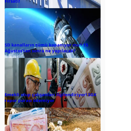
Fırsatı!
SD kanalların tümü kapanıyor mu? 15
Ağustos’tan sonra ne yapılacak?
Emekli olup çalışanları ilgilendiriyor! SGK
rapor parası ödemiyor