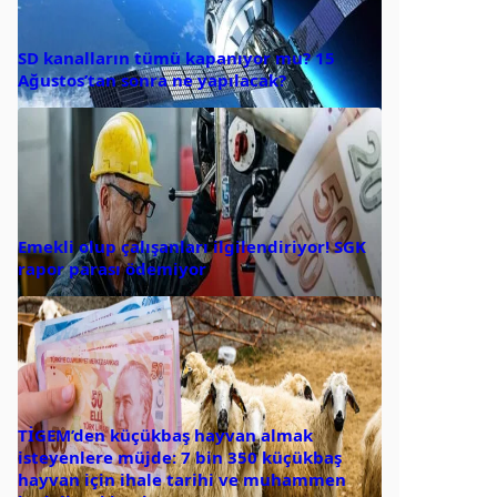
SD kanalların tümü kapanıyor mu? 15
Ağustos’tan sonra ne yapılacak?
Emekli olup çalışanları ilgilendiriyor! SGK
rapor parası ödemiyor
TİGEM’den küçükbaş hayvan almak
isteyenlere müjde: 7 bin 350 küçükbaş
hayvan için ihale tarihi ve muhammen