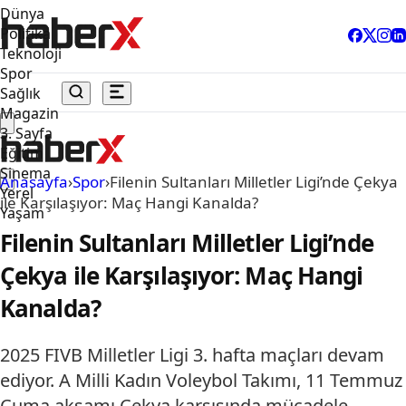
Dünya
Politika
Teknoloji
Spor
Sağlık
Magazin
3. Sayfa
Eğitim
Sinema
Anasayfa
›
Spor
›
Filenin Sultanları Milletler Ligi’nde Çekya
Yerel
ile Karşılaşıyor: Maç Hangi Kanalda?
Yaşam
Filenin Sultanları Milletler Ligi’nde
Çekya ile Karşılaşıyor: Maç Hangi
Kanalda?
2025 FIVB Milletler Ligi 3. hafta maçları devam
ediyor. A Milli Kadın Voleybol Takımı, 11 Temmuz
Cuma akşamı Çekya karşısında mücadele