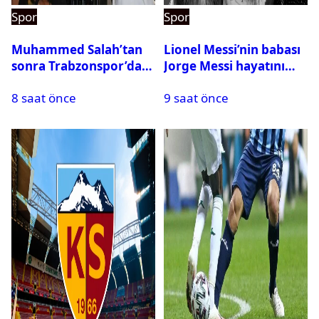
Spor
Spor
Muhammed Salah’tan
Lionel Messi’nin babası
sonra Trabzonspor’dan
Jorge Messi hayatını
bir rekor daha
kaybetti
8 saat önce
9 saat önce