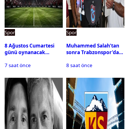
Spor
Spor
8 Ağustos Cumartesi
Muhammed Salah’tan
günü oynanacak
sonra Trabzonspor’dan
maçlar
bir rekor daha
7 saat önce
8 saat önce