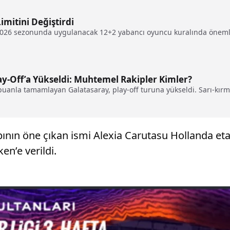
imitini Değiştirdi
2026 sezonunda uygulanacak 12+2 yabancı oyuncu kuralında önemli b
ay-Off’a Yükseldi: Muhtemel Rakipler Kimler?
uanla tamamlayan Galatasaray, play-off turuna yükseldi. Sarı-kırmı
abının öne çıkan ismi Alexia Carutasu Hollanda e
en’e verildi.