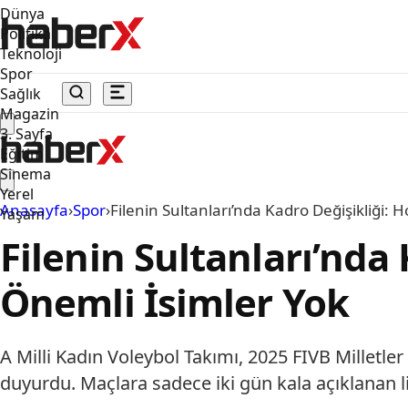
Dünya
Politika
Teknoloji
Spor
Sağlık
Magazin
3. Sayfa
Eğitim
Sinema
Yerel
Anasayfa
›
Spor
›
Filenin Sultanları’nda Kadro Değişikliği:
Yaşam
Filenin Sultanları’nda
Önemli İsimler Yok
A Milli Kadın Voleybol Takımı, 2025 FIVB Millet
duyurdu. Maçlara sadece iki gün kala açıklanan li