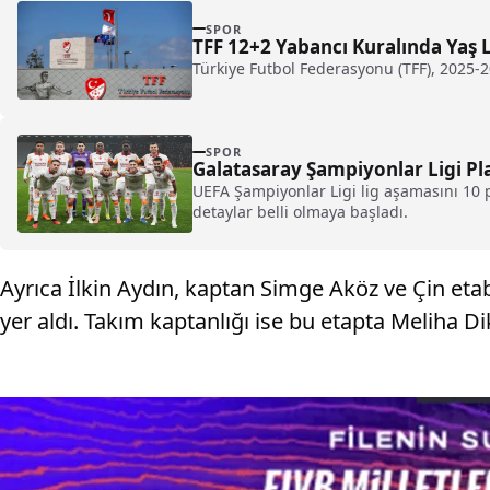
SPOR
TFF 12+2 Yabancı Kuralında Yaş L
Türkiye Futbol Federasyonu (TFF), 2025-
SPOR
Galatasaray Şampiyonlar Ligi Pl
UEFA Şampiyonlar Ligi lig aşamasını 10 p
detaylar belli olmaya başladı.
Ayrıca İlkin Aydın, kaptan Simge Aköz ve Çin et
yer aldı. Takım kaptanlığı ise bu etapta Meliha Dik