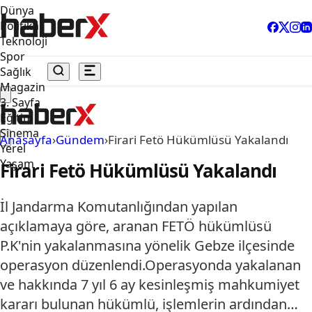
Dünya
Politika
Teknoloji
Spor
Sağlık
Magazin
3. Sayfa
Eğitim
Sinema
Anasayfa
›
Gündem
›
Firari Fetö Hükümlüsü Yakalandı
Yerel
Yaşam
Firari Fetö Hükümlüsü Yakalandı
İl Jandarma Komutanlığından yapılan
açıklamaya göre, aranan FETÖ hükümlüsü
P.K'nin yakalanmasına yönelik Gebze ilçesinde
operasyon düzenlendi.Operasyonda yakalanan
ve hakkında 7 yıl 6 ay kesinleşmiş mahkumiyet
kararı bulunan hükümlü, işlemlerin ardından…