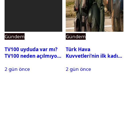
Gündem
Gündem
TV100 uyduda var mı?
Türk Hava
TV100 neden açılmıyor?
Kuvvetleri’nin ilk kadın
generali Özlem
2 gün önce
2 gün önce
Karapınar hakkında
dikkat çeken detay
ortaya çıktı