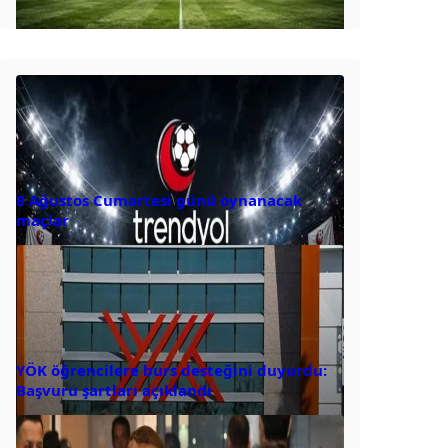
8 Ağustos Cumartesi günü oynanacak
maçlar
YÖK öğrencilere burs desteğini duyurdu:
Başvuru şartları açıklandı