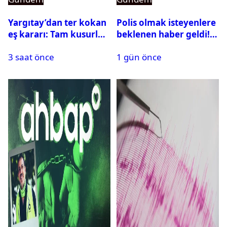
Yargıtay’dan ter kokan
Polis olmak isteyenlere
eş kararı: Tam kusurlu
beklenen haber geldi!
bulundu
PMYO başvuruları açıldı
3 saat önce
1 gün önce