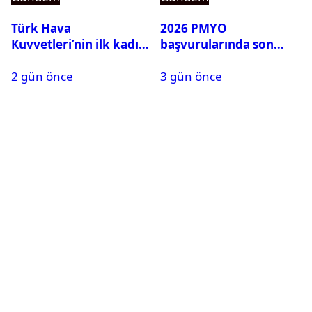
Türk Hava
2026 PMYO
Kuvvetleri’nin ilk kadın
başvurularında son
generali Özlem
durum ne?
2 gün önce
3 gün önce
Karapınar hakkında
dikkat çeken detay
ortaya çıktı