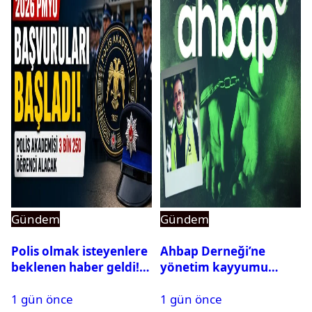
Gündem
Gündem
Polis olmak isteyenlere
Ahbap Derneği’ne
beklenen haber geldi!
yönetim kayyumu
PMYO başvuruları açıldı
atandı: Kapatma davası
1 gün önce
1 gün önce
açıldı