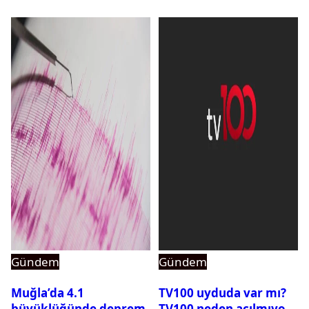
Gündem
Gündem
Muğla’da 4.1
TV100 uyduda var mı?
büyüklüğünde deprem
TV100 neden açılmıyor?