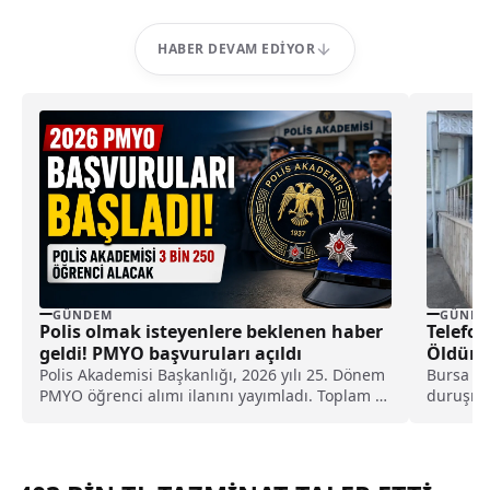
HABER DEVAM EDIYOR
GÜNDEM
GÜNDE
Polis olmak isteyenlere beklenen haber
Telefo
geldi! PMYO başvuruları açıldı
Öldürül
Polis Akademisi Başkanlığı, 2026 yılı 25. Dönem
Bursa 9.
PMYO öğrenci alımı ilanını yayımladı. Toplam 3
duruşmay
bin 250 öğrenci alınacak süreçte başvurular 7-
suçtan tu
13 Ağustos 2026 tarihleri arasında e-Devlet
üzerinden gerçekleştirilecek.