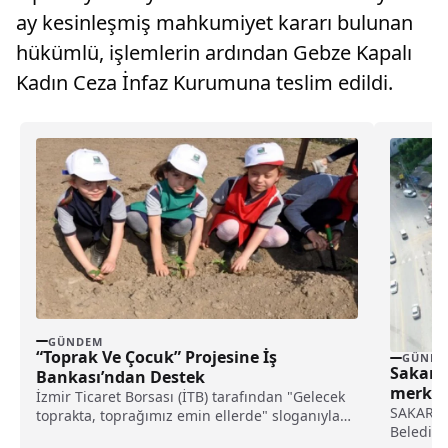
ay kesinleşmiş mahkumiyet kararı bulunan
hükümlü, işlemlerin ardından Gebze Kapalı
Kadın Ceza İnfaz Kurumuna teslim edildi.
GÜNDEM
“Toprak Ve Çocuk” Projesine İş
GÜNDE
Sakarya
Bankası’ndan Destek
merkezi
İzmir Ticaret Borsası (İTB) tarafından "Gelecek
muhtem
SAKARYA 
toprakta, toprağımız emin ellerde" sloganıyla
Belediyes
yürütülen "Toprak ve...