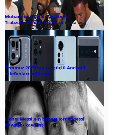
Muhammed Salah’tan sonra
Trabzonspor’dan bir rekor daha
Temmuz 2026’nın en güçlü Android
telefonları belli oldu
Lionel Messi’nin babası Jorge Messi
hayatını kaybetti