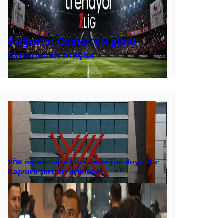
8 Ağustos Cumartesi günü
oynanacak maçlar
YÖK öğrencilere burs desteğini duyurdu:
Başvuru şartları açıklandı