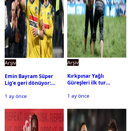
Arşiv
Arşiv
Kırkpınar Yağlı
Emin Bayram Süper
Güreşleri ilk tur
Lig’e geri dönüyor:
sonuçları açıklandı! İşte
Galatasaray onay verdi
1 ay önce
2. tura geçen
1 ay önce
pehlivanlar