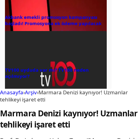
Akbank emekli promosyon kampanyası
başladı! Promosyona ek ödeme yapılacak
TV100 uyduda var mı? TV100 neden
açılmıyor?
Anasayfa
›
Arşiv
›
Marmara Denizi kaynıyor! Uzmanlar
tehlikeyi işaret etti
Marmara Denizi kaynıyor! Uzmanlar
tehlikeyi işaret etti