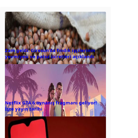
Zam geldi: Giresun’da fındık işçilerinin
yevmiyesi ve patoz ücretleri açıklandı
Netflix GTA 6 oynanış fragmanı geliyor!
İşte yayın tarihi