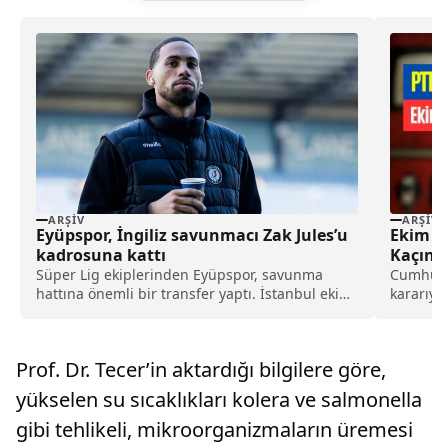
ARŞIV
ARŞIV
Eyüpspor, İngiliz savunmacı Zak Jules’u
Ekim Ay
kadrosuna kattı
Kaçında
Oldu!
Süper Lig ekiplerinden Eyüpspor, savunma
Cumhurb
hattına önemli bir transfer yaptı. İstanbul ekibi,
kararıyl
Rotherham United formasını terleten İngiliz
Destek P
stoper Zak Jules’u transfer ettiğini açıkladı.
Prof. Dr. Tecer’in aktardığı bilgilere göre,
yükselen su sıcaklıkları kolera ve salmonella
gibi tehlikeli, mikroorganizmaların üremesi