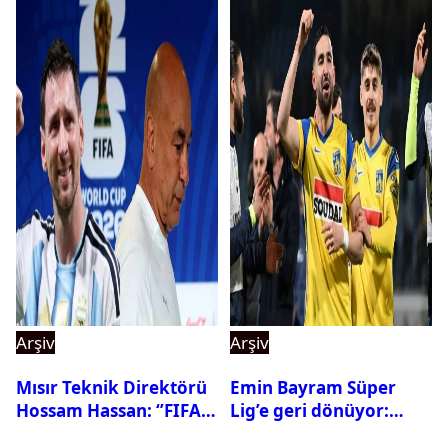
Arşiv
Arşiv
Mısır Teknik Direktörü
Emin Bayram Süper
Hossam Hassan: ‘’FIFA,
Lig’e geri dönüyor:
Messi’nin elenmesini
Galatasaray onay verdi