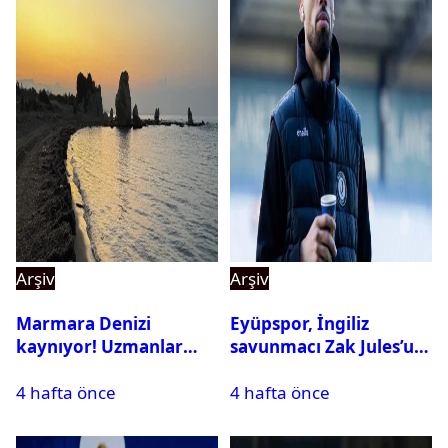
Arşiv
Arşiv
Marmara Denizi
Eyüpspor, İngiliz
kaynıyor! Uzmanlar
savunmacı Zak Jules’u
tehlikeyi işaret etti
kadrosuna kattı
4 hafta önce
4 hafta önce