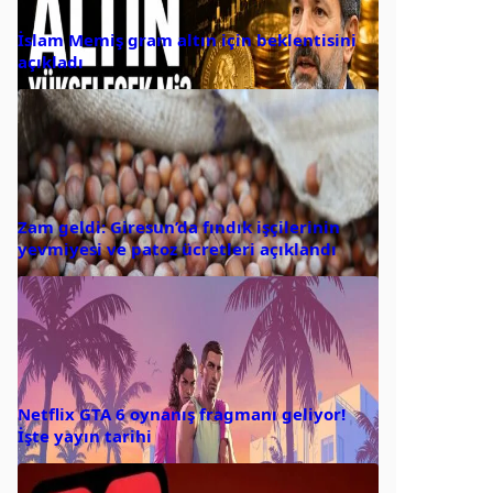
İslam Memiş gram altın için beklentisini
açıkladı
Zam geldi: Giresun’da fındık işçilerinin
yevmiyesi ve patoz ücretleri açıklandı
Netflix GTA 6 oynanış fragmanı geliyor!
İşte yayın tarihi