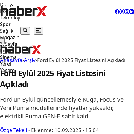
Dünya
Politika
Teknoloji
Spor
Sağlık
Magazin
3. Sayfa
Eğitim
Sinema
Anasayfa
›
Arşiv
›
Ford Eylül 2025 Fiyat Listesini Açıkladı
Yerel
Yaşam
Ford Eylül 2025 Fiyat Listesini
Açıkladı
Ford’un Eylül güncellemesiyle Kuga, Focus ve
Yeni Puma modellerinde fiyatlar yükseldi;
elektrikli Puma GEN-E sabit kaldı.
Özge Tekeli
•
Eklenme:
10.09.2025 - 15:04