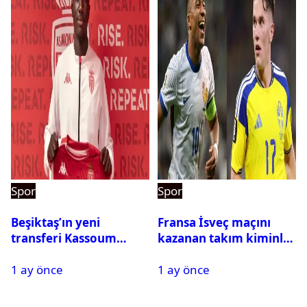
Spor
Spor
Beşiktaş’ın yeni
Fransa İsveç maçını
transferi Kassoum
kazanan takım kiminle
Ouattara saat kaçta
eşleşecek? Son 16
1 ay önce
1 ay önce
gelecek? Resmi
turundaki rakip belli
açıklama geldi
oldu