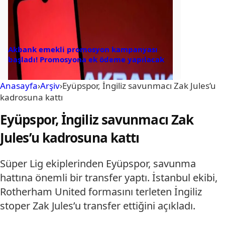
Akbank emekli promosyon kampanyası
başladı! Promosyona ek ödeme yapılacak
Anasayfa
›
Arşiv
›
Eyüpspor, İngiliz savunmacı Zak Jules’u
kadrosuna kattı
Eyüpspor, İngiliz savunmacı Zak
Jules’u kadrosuna kattı
Süper Lig ekiplerinden Eyüpspor, savunma
hattına önemli bir transfer yaptı. İstanbul ekibi,
Rotherham United formasını terleten İngiliz
stoper Zak Jules’u transfer ettiğini açıkladı.