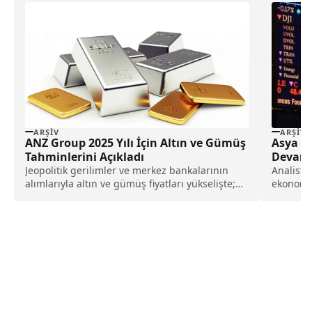
ARŞIV
ARŞIV
ANZ Group 2025 Yılı İçin Altın ve Gümüş
Asya Bo
Tahminlerini Açıkladı
Devam 
Jeopolitik gerilimler ve merkez bankalarının
Analistl
alımlarıyla altın ve gümüş fiyatları yükselişte;
ekonomis
ANZ Group, yıl sonu için fiyat tahminlerini
güç kazan
paylaştı. İşte, detaylar...