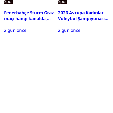
Spor
Spor
Fenerbahçe Sturm Graz
2026 Avrupa Kadınlar
maçı hangi kanalda,
Voleybol Şampiyonası
saat kaçta?
maç takvimi açıklandı
2 gün önce
2 gün önce