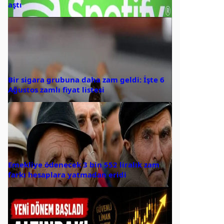
aştı
Bir sigara grubuna daha zam geldi: İşte 6
Ağustos zamlı fiyat listesi
Emekliye ödenecek 3 bin 552 liralık zam
farkı hesaplara yatmadan eridi