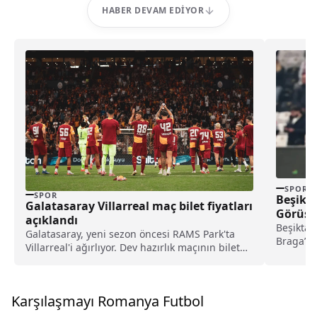
HABER DEVAM EDIYOR
SPOR
SPOR
Beşikta
Galatasaray Villarreal maç bilet fiyatları
Görüşme
açıklandı
Beşiktaş
Galatasaray, yeni sezon öncesi RAMS Park'ta
Braga’ya
Villarreal'i ağırlıyor. Dev hazırlık maçının bilet
başlandığ
fiyatları açıklandı. İşte maç öncesi tüm detaylar.
Karşılaşmayı Romanya Futbol