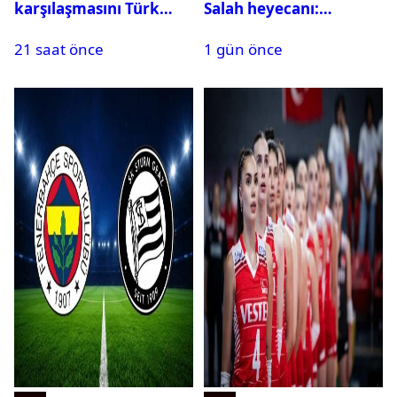
karşılaşmasını Türk
Salah heyecanı:
hakem yönetecek
Kombine biletler
21 saat önce
1 gün önce
tükeniyor