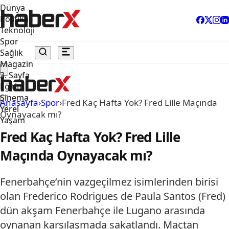
Dünya
Politika
Teknoloji
Spor
Sağlık
Magazin
3. Sayfa
Eğitim
Sinema
Anasayfa
›
Spor
›
Fred Kaç Hafta Yok? Fred Lille Maçında
Yerel
Oynayacak mı?
Yaşam
Fred Kaç Hafta Yok? Fred Lille
Maçında Oynayacak mı?
Fenerbahçe’nin vazgeçilmez isimlerinden birisi
olan Frederico Rodrigues de Paula Santos (Fred)
dün akşam Fenerbahçe ile Lugano arasında
oynanan karşılaşmada sakatlandı. Maçtan