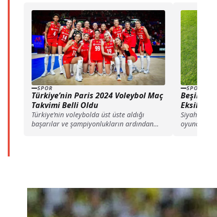
SPOR
SPOR
Türkiye’nin Paris 2024 Voleybol Maç
Beşiktaş,
Takvimi Belli Oldu
Eksik Kad
Türkiye’nin voleybolda üst üste aldığı
Siyah-beyazl
başarılar ve şampiyonlukların ardından
oyuncuların
2024 Paris Olimpiyatları beklentileri
karşısında g
arttı....
kadro detay