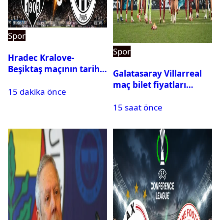
Spor
Spor
Hradec Kralove-
Beşiktaş maçının tarihi
Galatasaray Villarreal
ve saati açıklandı
maç bilet fiyatları
15 dakika önce
açıklandı
15 saat önce