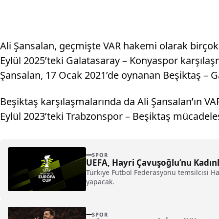
Ali Şansalan, geçmişte VAR hakemi olarak birçok
Eylül 2025’teki Galatasaray – Konyaspor karşılaş
Şansalan, 17 Ocak 2021’de oynanan Beşiktaş – G
Beşiktaş karşılaşmalarında da Ali Şansalan’ın VA
Eylül 2023’teki Trabzonspor – Beşiktaş mücadelesi
SPOR
UEFA, Hayri Çavuşoğlu’nu Kadın
Türkiye Futbol Federasyonu temsilcisi H
yapacak.
SPOR