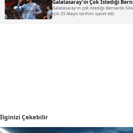
Galatasaray’ın Çok İstediği Berna
Galatasaray'ın çok istediği Bernardo Sil
için 25 Mayıs tarihini işaret etti.
İlginizi Çekebilir