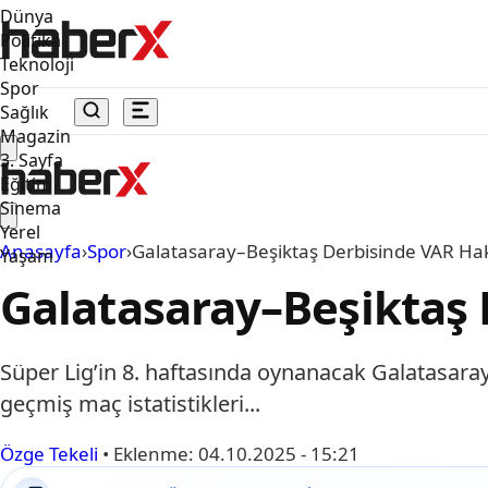
Dünya
Politika
Teknoloji
Spor
Sağlık
Magazin
3. Sayfa
Eğitim
Sinema
Yerel
Anasayfa
›
Spor
›
Galatasaray–Beşiktaş Derbisinde VAR Hak
Yaşam
Galatasaray–Beşiktaş 
Süper Lig’in 8. haftasında oynanacak Galatasaray
geçmiş maç istatistikleri...
Özge Tekeli
•
Eklenme:
04.10.2025 - 15:21