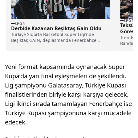
SPOR
SPOR
Teksüt
Derbide Kazanan Beşiktaş Gain Oldu
Göreve 
Türkiye Sigorta Basketbol Süper Ligi’nde
Trendyol
Beşiktaş GAİN, deplasmanda Fenerbahçe
Bandırma
Beko’yu 85-72 mağlup etti. Siyah-beyazlı ekip
kurulund
normal sezonu 25 galibiyetle tamamlarken
liderlik yarışı son haftaya kaldı.
Yeni format kapsamında oynanacak Süper
Kupa’da yarı final eşleşmeleri de şekillendi.
Lig şampiyonu Galatasaray, Türkiye Kupası
finalistlerinden biriyle karşı karşıya gelecek.
Ligi ikinci sırada tamamlayan Fenerbahçe ise
Türkiye Kupası şampiyonuna karşı mücadele
edecek.