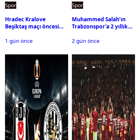
Spor
Spor
Hradec Kralove
Muhammed Salah’ın
Beşiktaş maçı öncesi
Trabzonspor’a 2 yıllık
kadrolar belli oldu! İşte
maliyeti belli oldu
1 gün önce
2 gün önce
Siyah-Beyazlıların 11’i