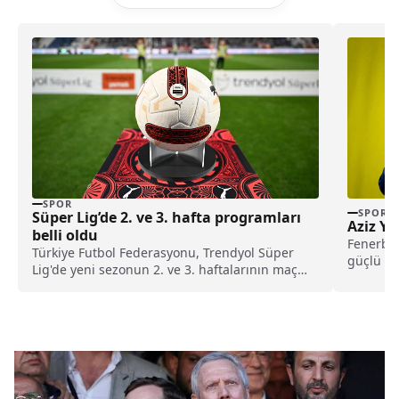
SPOR
SPOR
Süper Lig’de 2. ve 3. hafta programları
Aziz Yı
belli oldu
Fenerbah
Türkiye Futbol Federasyonu, Trendyol Süper
güçlü is
Lig'de yeni sezonun 2. ve 3. haftalarının maç
Yıldırım,
programını duyurdu.
yaparak 
oluştura