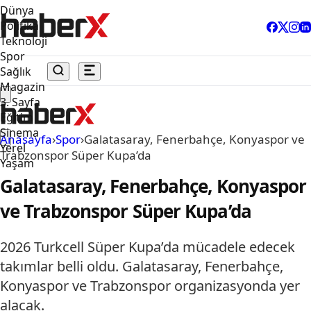
Dünya
Politika
Teknoloji
Spor
Sağlık
Magazin
3. Sayfa
Eğitim
Sinema
Anasayfa
›
Spor
›
Galatasaray, Fenerbahçe, Konyaspor ve
Yerel
Trabzonspor Süper Kupa’da
Yaşam
Galatasaray, Fenerbahçe, Konyaspor
ve Trabzonspor Süper Kupa’da
2026 Turkcell Süper Kupa’da mücadele edecek
takımlar belli oldu. Galatasaray, Fenerbahçe,
Konyaspor ve Trabzonspor organizasyonda yer
alacak.