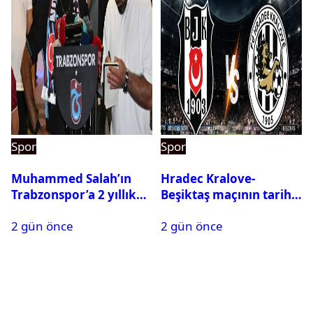
Spor
Spor
Muhammed Salah’ın
Hradec Kralove-
Trabzonspor’a 2 yıllık
Beşiktaş maçının tarihi
maliyeti belli oldu
ve saati açıklandı
2 gün önce
2 gün önce