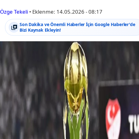
Özge Tekeli
•
Eklenme:
14.05.2026 - 08:17
Son Dakika ve Önemli Haberler İçin Google Haberler'de
Bizi Kaynak Ekleyin!