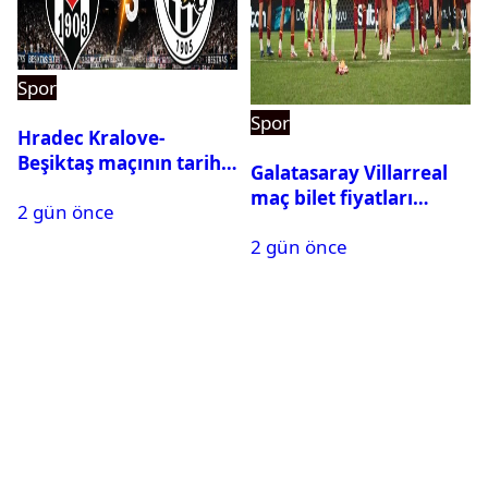
Spor
Spor
Hradec Kralove-
Beşiktaş maçının tarihi
Galatasaray Villarreal
ve saati açıklandı
maç bilet fiyatları
2 gün önce
açıklandı
2 gün önce