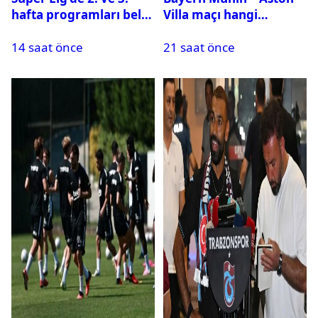
hafta programları belli
Villa maçı hangi
oldu
kanalda? Ne zaman,
14 saat önce
21 saat önce
saat kaçta oynanacak?