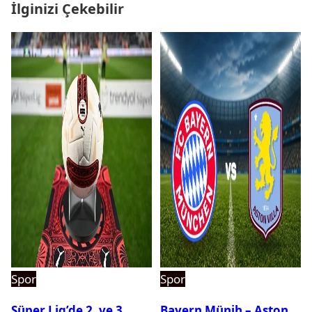
İlginizi Çekebilir
Spor
Spor
Süper Lig’de 2. ve 3.
Bayern Münih – Aston