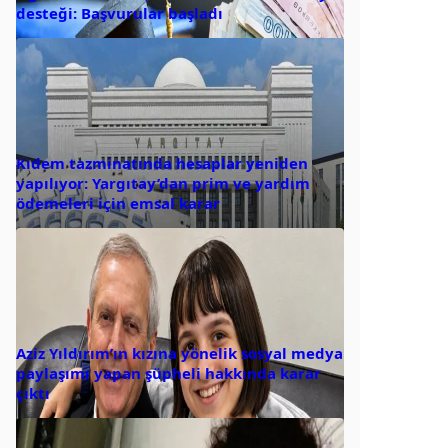
desteği: Başvurular başladı
Kıdem tazminatında hesaplar yeniden
yapılıyor: Yargıtay’dan prim ve yardım
ödemeleri için emsal karar
Aziz Yıldırım’ın kızına yönelik sosyal medya
paylaşımı yapan şüpheli hakkında karar
çıktı