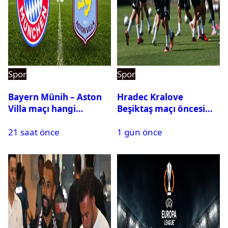
Spor
Spor
Bayern Münih – Aston
Hradec Kralove
Villa maçı hangi
Beşiktaş maçı öncesi
kanalda? Ne zaman,
kadrolar belli oldu! İşte
21 saat önce
1 gün önce
saat kaçta oynanacak?
Siyah-Beyazlıların 11’i