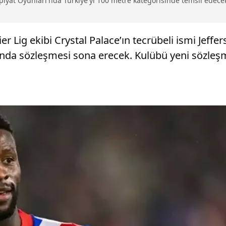
yat Oyunları'nda Türkiye'yi 100 metre kategorisinde temsil edecek m
 Lig ekibi Crystal Palace’ın tecrübeli ismi Jeffer
da sözleşmesi sona erecek. Kulübü yeni sözleşm