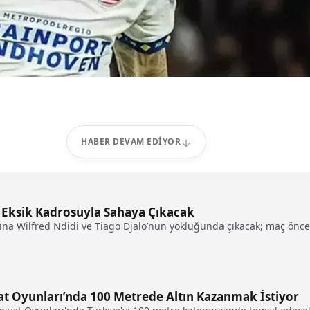
HABER DEVAM EDIYOR
a Eksik Kadrosuyla Sahaya Çıkacak
ına Wilfred Ndidi ve Tiago Djalo’nun yokluğunda çıkacak; maç öncesi 
at Oyunları’nda 100 Metrede Altın Kazanmak İstiyor