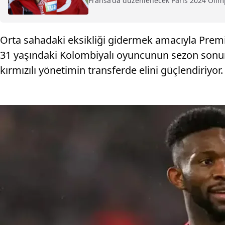
Fransa'da düzenlenecek Paris 2024 Olimpi
Orta sahadaki eksikliği gidermek amacıyla Premier
31 yaşındaki Kolombiyalı oyuncunun sezon sonun
kırmızılı yönetimin transferde elini güçlendiriyor.