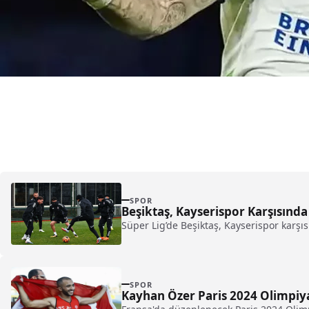
SPOR
Beşiktaş, Kayserispor Karşısınd
Süper Lig’de Beşiktaş, Kayserispor karşıs
SPOR
Kayhan Özer Paris 2024 Olimpiy