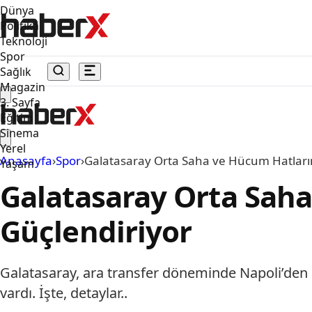
Dünya
Politika
Teknoloji
Spor
Sağlık
Magazin
3. Sayfa
Eğitim
Sinema
Yerel
Anasayfa
›
Spor
›
Galatasaray Orta Saha ve Hücum Hatlarını
Yaşam
Galatasaray Orta Saha 
Güçlendiriyor
Galatasaray, ara transfer döneminde Napoli’den
vardı. İşte, detaylar..