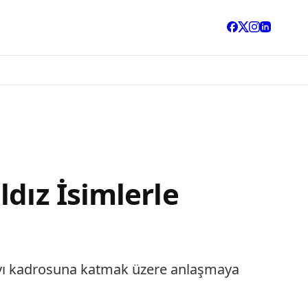
dız İsimlerle
a’yı kadrosuna katmak üzere anlaşmaya