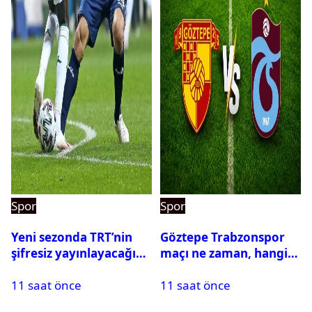
Spor
Spor
Yeni sezonda TRT’nin
Göztepe Trabzonspor
şifresiz yayınlayacağı
maçı ne zaman, hangi
maçlar belli oldu
kanalda? Salah
11 saat önce
11 saat önce
oynayacak mı?