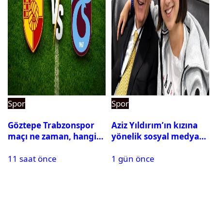
Spor
Spor
Göztepe Trabzonspor
Aziz Yıldırım’ın kızına
maçı ne zaman, hangi
yönelik sosyal medya
kanalda? Salah
paylaşımı yapan şüpheli
11 saat önce
1 gün önce
oynayacak mı?
hakkında karar çıktı