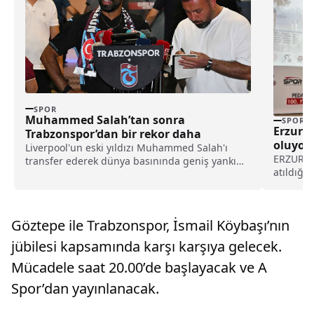
SPOR
Muhammed Salah’tan sonra
SPOR
Erzurum
Trabzonspor’dan bir rekor daha
oluyor
Liverpool'un eski yıldızı Muhammed Salah'ı
ERZURUMÖ
transfer ederek dünya basınında geniş yankı
atıldığı
uyandıran Trabzonspor, yeni sezon kombine
“Dadaşla
satışlarında 18 bine ulaşarak tarihinin en
yüksek kombine satış rekorunu kırdığını
açıkladı.
Göztepe ile Trabzonspor, İsmail Köybaşı’nın
jübilesi kapsamında karşı karşıya gelecek.
Mücadele saat 20.00’de başlayacak ve A
Spor’dan yayınlanacak.