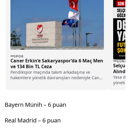
SPOR
Caner Erkin’e Sakaryaspor’da 6 Maç Men
GÜNDE
Selçuks
ve 134 Bin TL Ceza
Alındı!
Pendikspor maçında takım arkadaşına ve
Yasa dış
hakemlere yönelik davranışları nedeniyle Caner
yönetici
Erkin’e toplam 6 maç men ve 134 bin TL para
gözaltın
cezası verildi.
Bayern Münih – 6 puan
Real Madrid – 6 puan