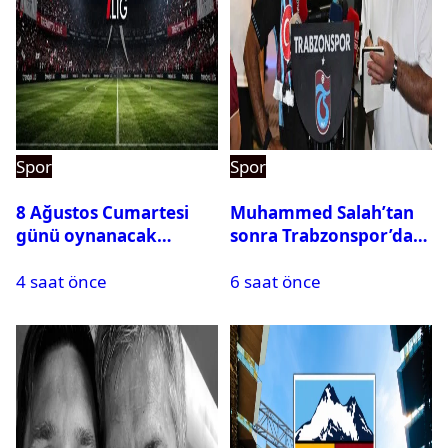
Spor
Spor
8 Ağustos Cumartesi
Muhammed Salah’tan
günü oynanacak
sonra Trabzonspor’dan
maçlar
bir rekor daha
4 saat önce
6 saat önce