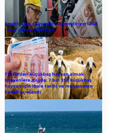
Emekli olup çalışanları ilgilendiriyor! SGK
rapor parası ödemiyor
TİGEM’den küçükbaş hayvan almak
isteyenlere müjde: 7 bin 350 küçükbaş
hayvan için ihale tarihi ve muhammen
bedeli açıklandı