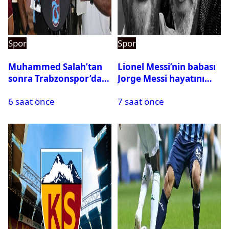
Spor
Spor
Muhammed Salah’tan
Lionel Messi’nin babası
sonra Trabzonspor’dan
Jorge Messi hayatını
bir rekor daha
kaybetti
6 saat önce
7 saat önce