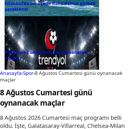
İstanbul’da bir ilçede daha denize girmek
yasaklandı
8 Ağustos Cumartesi günü oynanacak
maçlar
Anasayfa
›
Spor
›
8 Ağustos Cumartesi günü oynanacak
maçlar
8 Ağustos Cumartesi günü
oynanacak maçlar
8 Ağustos 2026 Cumartesi maç programı belli
oldu. İşte, Galatasaray-Villarreal, Chelsea-Milan