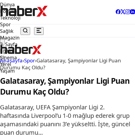
Dünya
Politika
Teknoloji
Spor
Sağlık
Magazin
3. Sayfa
Eğitim
Sinema
Anasayfa
›
Spor
›
Galatasaray, Şampiyonlar Ligi Puan
Yerel
Durumu Kaç Oldu?
Yaşam
Galatasaray, Şampiyonlar Ligi Puan
Durumu Kaç Oldu?
Galatasaray, UEFA Şampiyonlar Ligi 2.
haftasında Liverpool’u 1-0 mağlup ederek grup
aşamasındaki puanını 3’e yükseltti. İşte, güncel
puan durumu...