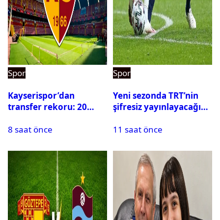
Spor
Spor
Kayserispor’dan
Yeni sezonda TRT’nin
transfer rekoru: 20
şifresiz yayınlayacağı
saatte 15 transfer
maçlar belli oldu
8 saat önce
11 saat önce