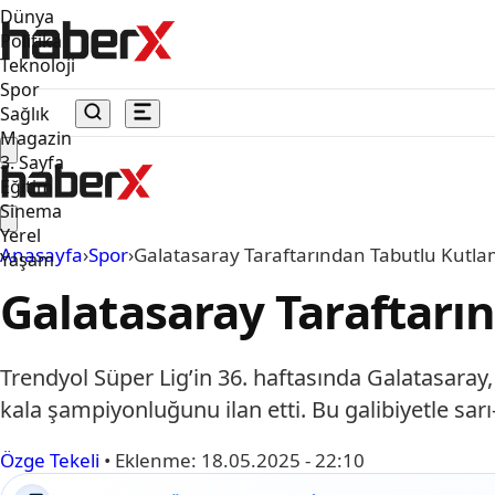
Dünya
Politika
Teknoloji
Spor
Sağlık
Magazin
3. Sayfa
Eğitim
Sinema
Yerel
Anasayfa
›
Spor
›
Galatasaray Taraftarından Tabutlu Kutl
Yaşam
Galatasaray Taraftarı
Trendyol Süper Lig’in 36. haftasında Galatasaray
kala şampiyonluğunu ilan etti. Bu galibiyetle sarı
Özge Tekeli
•
Eklenme:
18.05.2025 - 22:10