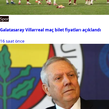
Spor
Galatasaray Villarreal maç bilet fiyatları açıklandı
16 saat önce