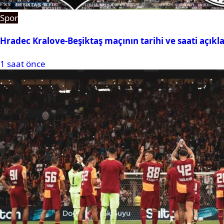
Spor
Hradec Kralove-Beşiktaş maçının tarihi ve saati açıkl
1 saat önce