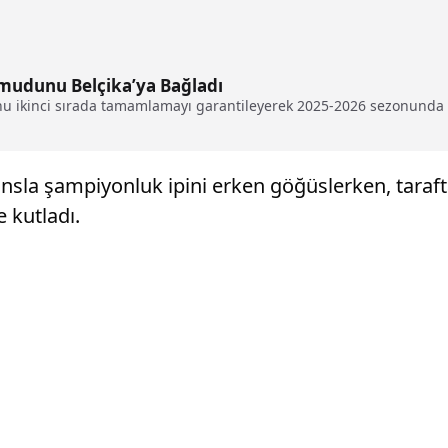
mudunu Belçika’ya Bağladı
nu ikinci sırada tamamlamayı garantileyerek 2025-2026 sezonunda 
la şampiyonluk ipini erken göğüslerken, taraftar
e kutladı.