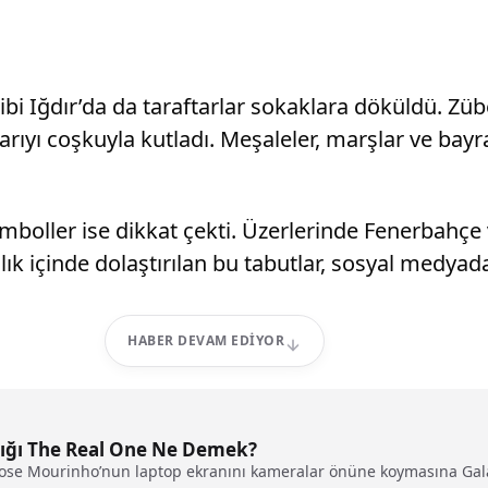
bi Iğdır’da da taraftarlar sokaklara döküldü. Zü
aşarıyı coşkuyla kutladı. Meşaleler, marşlar ve ba
emboller ise dikkat çekti. Üzerlerinde Fenerbahçe v
balık içinde dolaştırılan bu tabutlar, sosyal medya
HABER DEVAM EDIYOR
dığı The Real One Ne Demek?
Jose Mourinho’nun laptop ekranını kameralar önüne koymasına Gala