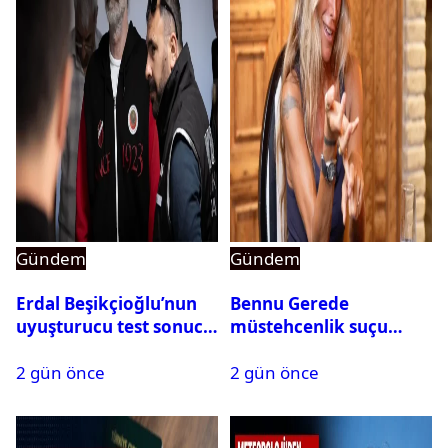
Gündem
Gündem
Erdal Beşikçioğlu’nun
Bennu Gerede
uyuşturucu test sonucu
müstehcenlik suçu
belli oldu
kapsamında gözaltına
2 gün önce
2 gün önce
alındı