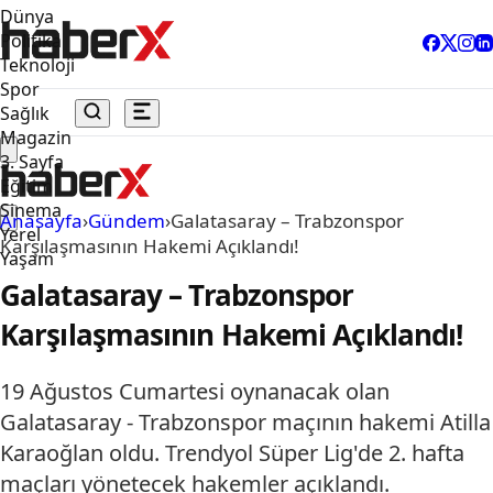
Dünya
Politika
Teknoloji
Spor
Sağlık
Magazin
3. Sayfa
Eğitim
Sinema
Anasayfa
›
Gündem
›
Galatasaray – Trabzonspor
Yerel
Karşılaşmasının Hakemi Açıklandı!
Yaşam
Galatasaray – Trabzonspor
Karşılaşmasının Hakemi Açıklandı!
19 Ağustos Cumartesi oynanacak olan
Galatasaray - Trabzonspor maçının hakemi Atilla
Karaoğlan oldu. Trendyol Süper Lig'de 2. hafta
maçları yönetecek hakemler açıklandı.