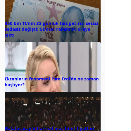
350 bin TL’nin 32 günlük faiz getirisi sessiz
sedasız değişti: Güncel rakamlar oraya
çıktı
Ekranların fenomeni Esra Erol’da ne zaman
başlıyor?
Galatasaray Villarreal maç bilet fiyatları