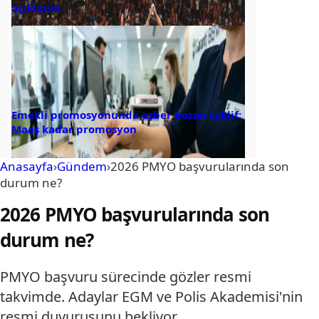
açıklandı
Emekli promosyonunda ezber bozan teklif:
Maaş kadar promosyon
Anasayfa
›
Gündem
›
2026 PMYO başvurularında son
durum ne?
2026 PMYO başvurularında son
durum ne?
PMYO başvuru sürecinde gözler resmi
takvimde. Adaylar EGM ve Polis Akademisi'nin
resmi duyurusunu bekliyor.