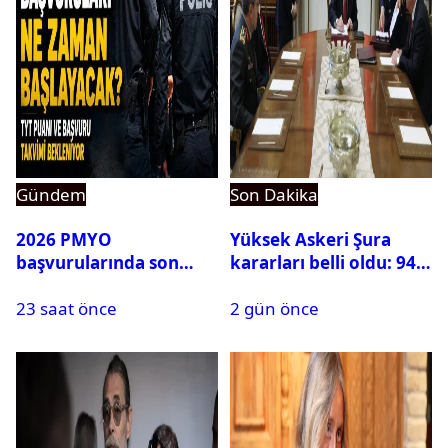
Gündem
Son Dakika
2026 PMYO
Yüksek Askeri Şura
başvurularında son
kararları belli oldu: 94
durum ne?
isim terfi etti
23 saat önce
2 gün önce