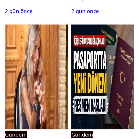
isim terfi etti
belli oldu
2 gün önce
2 gün önce
Gündem
Gündem