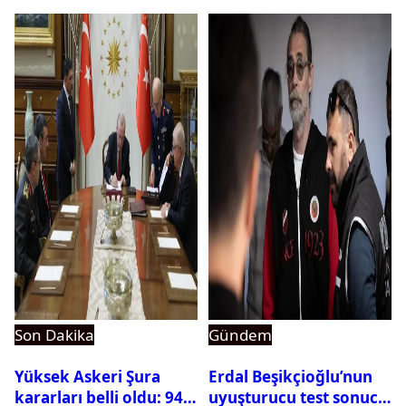
Son Dakika
Gündem
Yüksek Askeri Şura
Erdal Beşikçioğlu’nun
kararları belli oldu: 94
uyuşturucu test sonucu