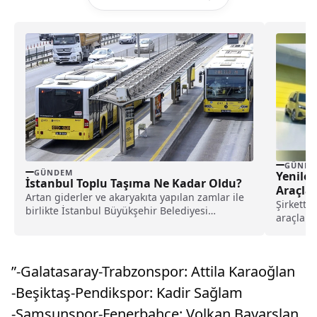
GÜNDE
GÜNDEM
Yenilen
İstanbul Toplu Taşıma Ne Kadar Oldu?
Araçlar
Artan giderler ve akaryakıta yapılan zamlar ile
Şirketten
birlikte İstanbul Büyükşehir Belediyesi
araçların
geçtiğimiz hafta zorunlu...
buluştur
”-Galatasaray-Trabzonspor: Attila Karaoğlan
-Beşiktaş-Pendikspor: Kadir Sağlam
-Samsunspor-Fenerbahçe: Volkan Bayarslan