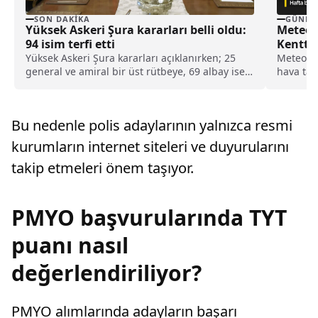
SON DAKIKA
GÜNDE
Yüksek Askeri Şura kararları belli oldu:
Meteoro
94 isim terfi etti
Kentte
Yüksek Askeri Şura kararları açıklanırken; 25
Meteorol
general ve amiral bir üst rütbeye, 69 albay ise
hava tah
general ve amiralliğe yükseltildi. Böylece,
üzere bi
ordudaki 94 isim terfi almış oldu.
Bazı böl
olması b
Bu nedenle polis adaylarının yalnızca resmi
kurumların internet siteleri ve duyurularını
takip etmeleri önem taşıyor.
PMYO başvurularında TYT
puanı nasıl
değerlendiriliyor?
PMYO alımlarında adayların başarı