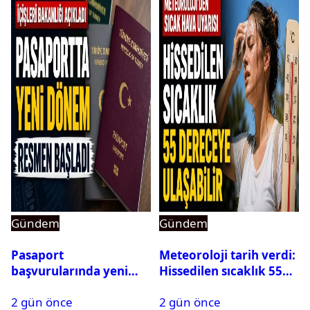
Gündem
Gündem
Pasaport
Meteoroloji tarih verdi:
başvurularında yeni
Hissedilen sıcaklık 55
dönem başladı
dereceye ulaşabilir
2 gün önce
2 gün önce