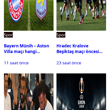
Spor
Spor
Bayern Münih – Aston
Hradec Kralove
Villa maçı hangi
Beşiktaş maçı öncesi
kanalda? Ne zaman,
kadrolar belli oldu! İşte
11 saat önce
23 saat önce
saat kaçta oynanacak?
Siyah-Beyazlıların 11’i