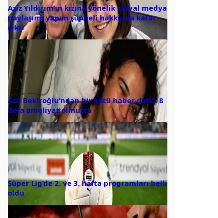
Aziz Yıldırım’ın kızına yönelik sosyal medya
paylaşımı yapan şüpheli hakkında karar
çıktı
Aslı Bekiroğlu’ndan bir kötü haber daha: 8
defa ameliyat olmuştu
Süper Lig’de 2. ve 3. hafta programları belli
oldu