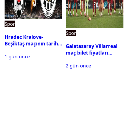
Spor
Spor
Hradec Kralove-
Beşiktaş maçının tarihi
Galatasaray Villarreal
ve saati açıklandı
maç bilet fiyatları
1 gün önce
açıklandı
2 gün önce