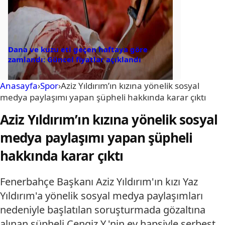
Dana ve kuzu eti geçen haftaya göre
zamlandı: Güncel fiyatlar açıklandı
Anasayfa
›
Spor
›
Aziz Yıldırım’ın kızına yönelik sosyal
medya paylaşımı yapan şüpheli hakkında karar çıktı
Aziz Yıldırım’ın kızına yönelik sosyal
medya paylaşımı yapan şüpheli
hakkında karar çıktı
Fenerbahçe Başkanı Aziz Yıldırım'ın kızı Yaz
Yıldırım'a yönelik sosyal medya paylaşımları
nedeniyle başlatılan soruşturmada gözaltına
alınan şüpheli Cengiz Y.'nin ev hapsiyle serbest