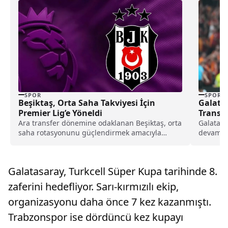
SPOR
SPOR
Beşiktaş, Orta Saha Takviyesi İçin
Galata
Premier Lig’e Yöneldi
Transfe
Ara transfer dönemine odaklanan Beşiktaş, orta
Galatasa
saha rotasyonunu güçlendirmek amacıyla
devam ed
Premier Lig’de forma giyen 20 yaşındaki İngiliz
Başkanı M
futbolcu Kobbie Mainoo’nun durumunu
yakından takip ediyor.
Galatasaray, Turkcell Süper Kupa tarihinde 8.
zaferini hedefliyor. Sarı-kırmızılı ekip,
organizasyonu daha önce 7 kez kazanmıştı.
Trabzonspor ise dördüncü kez kupayı