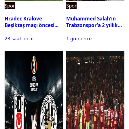
Spor
Spor
Hradec Kralove
Muhammed Salah’ın
Beşiktaş maçı öncesi
Trabzonspor’a 2 yıllık
kadrolar belli oldu! İşte
maliyeti belli oldu
23 saat önce
1 gün önce
Siyah-Beyazlıların 11’i