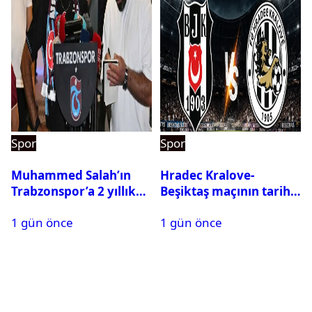
Spor
Spor
Muhammed Salah’ın
Hradec Kralove-
Trabzonspor’a 2 yıllık
Beşiktaş maçının tarihi
maliyeti belli oldu
ve saati açıklandı
1 gün önce
1 gün önce