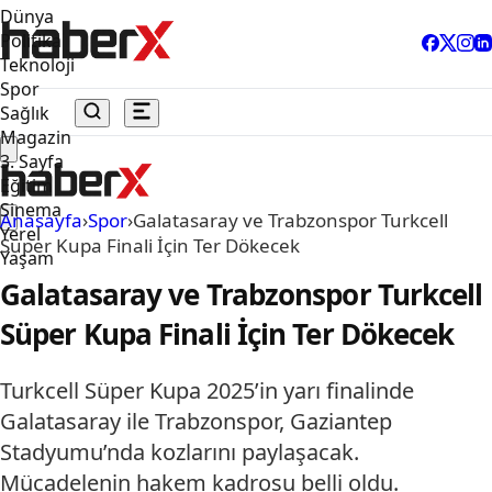
Dünya
Politika
Teknoloji
Spor
Sağlık
Magazin
3. Sayfa
Eğitim
Sinema
Anasayfa
›
Spor
›
Galatasaray ve Trabzonspor Turkcell
Yerel
Süper Kupa Finali İçin Ter Dökecek
Yaşam
Galatasaray ve Trabzonspor Turkcell
Süper Kupa Finali İçin Ter Dökecek
Turkcell Süper Kupa 2025’in yarı finalinde
Galatasaray ile Trabzonspor, Gaziantep
Stadyumu’nda kozlarını paylaşacak.
Mücadelenin hakem kadrosu belli oldu.