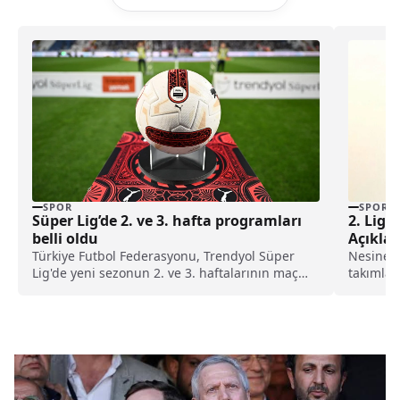
SPOR
SPOR
Süper Lig’de 2. ve 3. hafta programları
2. Lig 
belli oldu
Açıklan
Türkiye Futbol Federasyonu, Trendyol Süper
Nesine 2
Lig'de yeni sezonun 2. ve 3. haftalarının maç
takımlar 
programını duyurdu.