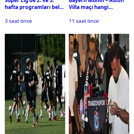
Süper Lig’de 2. ve 3.
Bayern Münih – Aston
hafta programları belli
Villa maçı hangi
oldu
kanalda? Ne zaman,
3 saat önce
11 saat önce
saat kaçta oynanacak?