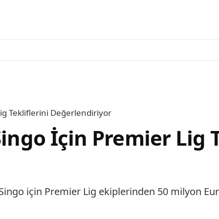
g Tekliflerini Değerlendiriyor
ingo İçin Premier Lig T
ingo için Premier Lig ekiplerinden 50 milyon Euro 