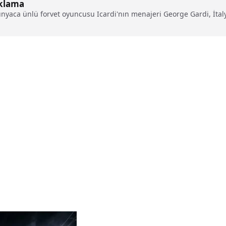
ıklama
dünyaca ünlü forvet oyuncusu Icardi'nın menajeri George Gardi, İta