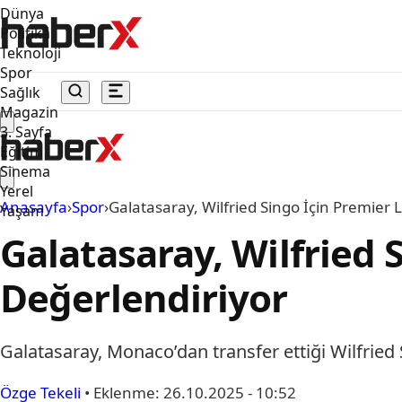
Dünya
Politika
Teknoloji
Spor
Sağlık
Magazin
3. Sayfa
Eğitim
Sinema
Yerel
Anasayfa
›
Spor
›
Galatasaray, Wilfried Singo İçin Premier Li
Yaşam
Galatasaray, Wilfried S
Değerlendiriyor
Galatasaray, Monaco’dan transfer ettiği Wilfried S
Özge Tekeli
•
Eklenme:
26.10.2025 - 10:52