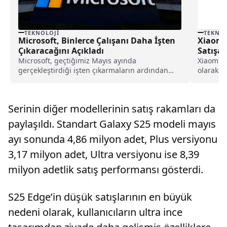
TEKNOLOJI
TEKNOL
Microsoft, Binlerce Çalışanı Daha İşten
Xiaomi 
Çıkaracağını Açıkladı
Satışa 
Microsoft, geçtiğimiz Mayıs ayında
Xiaomi, 
gerçekleştirdiği işten çıkarmaların ardından
olarak sa
yeni bir küçülme kararını daha duyurdu....
ve teknik 
Serinin diğer modellerinin satış rakamları da
paylaşıldı. Standart Galaxy S25 modeli mayıs
ayı sonunda 4,86 milyon adet, Plus versiyonu
3,17 milyon adet, Ultra versiyonu ise 8,39
milyon adetlik satış performansı gösterdi.
S25 Edge’in düşük satışlarının en büyük
nedeni olarak, kullanıcıların ultra ince