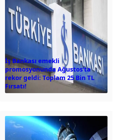
İş Bankası emekli
promosyonunda Ağustos’ta
rekor geldi: Toplam 25 Bin TL
Fırsatı!