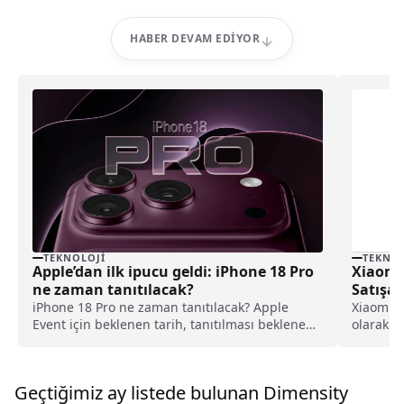
HABER DEVAM EDIYOR
TEKNOLOJI
TEKNOL
Apple’dan ilk ipucu geldi: iPhone 18 Pro
Xiaomi 
ne zaman tanıtılacak?
Satışa 
iPhone 18 Pro ne zaman tanıtılacak? Apple
Xiaomi, 
Event için beklenen tarih, tanıtılması beklenen
olarak sa
ürünler ve son gelişmeler haberimizde.
ve teknik 
Geçtiğimiz ay listede bulunan Dimensity