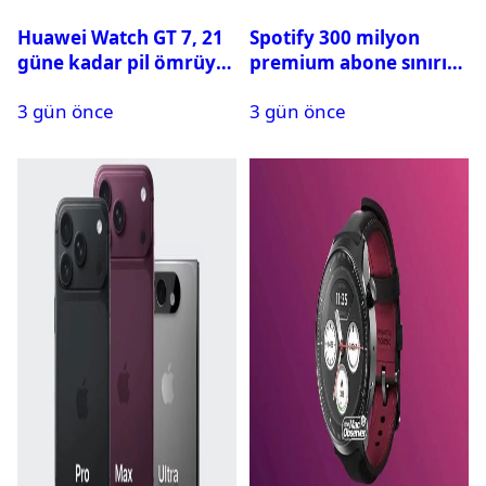
Huawei Watch GT 7, 21
Spotify 300 milyon
güne kadar pil ömrüyle
premium abone sınırını
geliyor
aştı
3 gün önce
3 gün önce