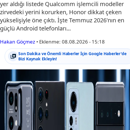
yer aldığı listede Qualcomm işlemcili modeller
zirvedeki yerini korurken, Honor dikkat çeken
yükselişiyle öne çıktı. İşte Temmuz 2026'nın en
güçlü Android telefonları...
Hakan Göçmez
•
Eklenme:
08.08.2026 - 15:18
Son Dakika ve Önemli Haberler İçin Google Haberler'de
Bizi Kaynak Ekleyin!