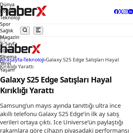
Dünya
Politika
Teknoloji
Spor
Sağlık
Magazin
3. Sayfa
Eğitim
Sinema
Anasayfa
›
Teknoloji
›
Galaxy S25 Edge Satışları Hayal
Yerel
Kırıklığı Yarattı
Yaşam
Galaxy S25 Edge Satışları Hayal
Kırıklığı Yarattı
Samsung’un mayıs ayında tanıttığı ultra ince
akıllı telefonu Galaxy S25 Edge’in ilk ay satış
verileri ortaya çıktı. Ice Universe’ün paylaştığı
rakamlara göre cihazın piyasadaki performansı