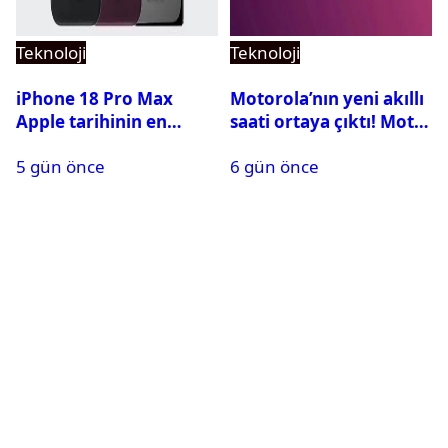
Teknoloji
Teknoloji
iPhone 18 Pro Max
Motorola’nın yeni akıllı
Apple tarihinin en
saati ortaya çıktı! Moto
pahalı iPhone’u olabilir
Watch Ultra ilk kez
5 gün önce
6 gün önce
görüntülendi