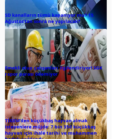
SD kanalların tümü kapanıyor mu? 15
Ağustos’tan sonra ne yapılacak?
Emekli olup çalışanları ilgilendiriyor! SGK
rapor parası ödemiyor
TİGEM’den küçükbaş hayvan almak
isteyenlere müjde: 7 bin 350 küçükbaş
hayvan için ihale tarihi ve muhammen