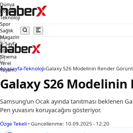
Dünya
Politika
Teknoloji
Spor
Sağlık
Magazin
3. Sayfa
Eğitim
Sinema
Yerel
Anasayfa
›
Teknoloji
›
Galaxy S26 Modelinin Render Görüntü
Yaşam
Galaxy S26 Modelinin 
Samsung’un Ocak ayında tanıtması beklenen Galaxy 
Pen yuvasını koruyacağını gösteriyor.
Özge Tekeli
•
Güncellenme:
10.09.2025 - 12:20