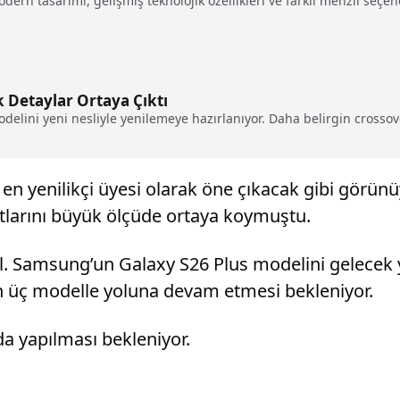
ern tasarımı, gelişmiş teknolojik özellikleri ve farklı menzil seçene
k Detaylar Ortaya Çıktı
ini yeni nesliyle yenilemeye hazırlanıyor. Daha belirgin crossover
 en yenilikçi üyesi olarak öne çıkacak gibi görünü
atlarını büyük ölçüde ortaya koymuştu.
 değil. Samsung’un Galaxy S26 Plus modelini gelecek
n üç modelle yoluna devam etmesi bekleniyor.
da yapılması bekleniyor.