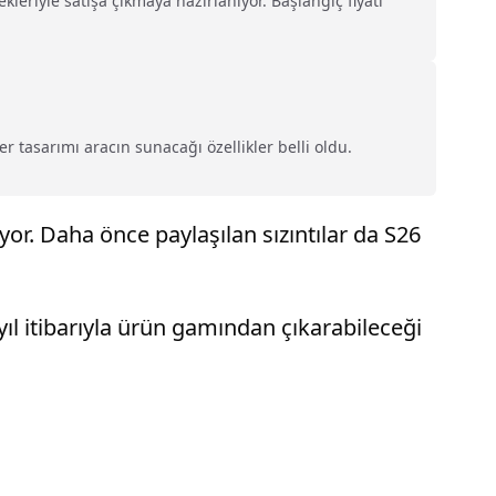
kleriyle satışa çıkmaya hazırlanıyor. Başlangıç fiyatı
 tasarımı aracın sunacağı özellikler belli oldu.
yor. Daha önce paylaşılan sızıntılar da S26
 yıl itibarıyla ürün gamından çıkarabileceği