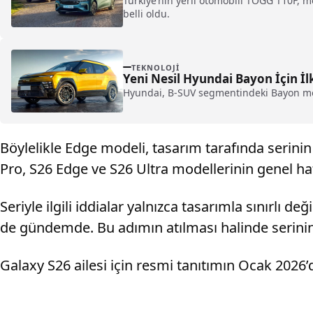
Türkiye’nin yerli otomobili TOGG T10F, mod
belli oldu.
TEKNOLOJI
Yeni Nesil Hyundai Bayon İçin İl
Hyundai, B-SUV segmentindeki Bayon model
Böylelikle Edge modeli, tasarım tarafında serinin
Pro, S26 Edge ve S26 Ultra modellerinin genel h
Seriyle ilgili iddialar yalnızca tasarımla sınırlı
de gündemde. Bu adımın atılması halinde serini
Galaxy S26 ailesi için resmi tanıtımın Ocak 2026’