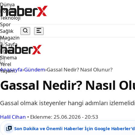
Dünya
Politika
Teknoloji
Spor
Sağlık
Magazin
3. Sayfa
Eğitim
Sinema
Yerel
Anasayfa
›
Gündem
›
Gassal Nedir? Nasıl Olunur?
Yaşam
Gassal Nedir? Nasıl O
Gassal olmak isteyenler hangi adımları izlemelidi
Halil Cihan
•
Eklenme:
25.06.2026 - 20:53
Son Dakika ve Önemli Haberler İçin Google Haberler'de